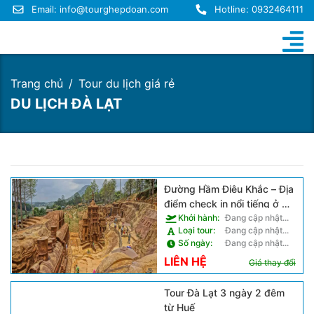
Email:
info@tourghepdoan.com
Hotline: 0932464111
Trang chủ
Tour du lịch giá rẻ
DU LỊCH ĐÀ LẠT
Đường Hầm Điêu Khắc – Địa
điểm check in nổi tiếng ở Đà
Lạt
Khởi hành:
Đang cập nhật...
Loại tour:
Đang cập nhật...
Số ngày:
Đang cập nhật...
LIÊN HỆ
Giá thay đổi
Tour Đà Lạt 3 ngày 2 đêm
từ Huế