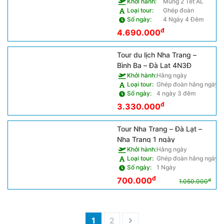
Khởi hành:
Mùng 2 Tết AL
Loại tour:
Ghép đoàn
Số ngày:
4 Ngày 4 Đêm
đ
4.690.000
Tour du lịch Nha Trang –
Bình Ba – Đà Lạt 4N3Đ
Khởi hành:
Hằng ngày
Loại tour:
Ghép đoàn hằng ngày
Số ngày:
4 ngày 3 đêm
đ
3.330.000
Tour Nha Trang – Đà Lạt –
Nha Trang 1 ngày
Khởi hành:
Hằng ngày
Loại tour:
Ghép đoàn hằng ngày
Số ngày:
1 Ngày
đ
700.000
đ
1.050.000
1
2