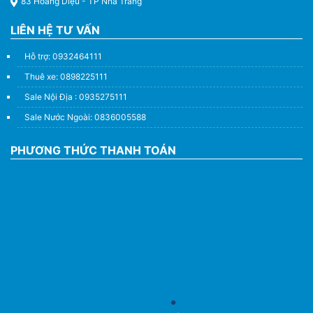
83 Hoàng Diệu - TP Nha Trang
LIÊN HỆ TƯ VẤN
Hỗ trợ: 0932464111
Thuê xe: 0898225111
Sale Nội Địa : 0935275111
Sale Nước Ngoài: 0836005588
PHƯƠNG THỨC THANH TOÁN