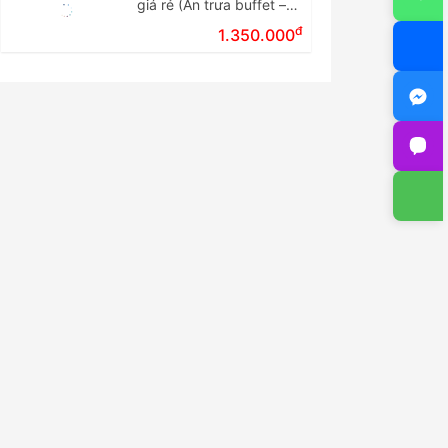
giá rẻ (Ăn trưa buffet –
Tour ghép đoàn)
đ
1.350.000