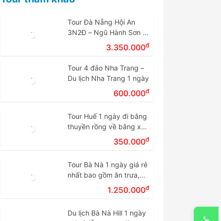
Tour Đà Nẵng Hội An
3N2Đ – Ngũ Hành Sơn –
Cù Lao Chàm – Bà Nà
đ
3.350.000
Tour 4 đảo Nha Trang –
Du lịch Nha Trang 1 ngày
đ
600.000
Tour Huế 1 ngày đi bằng
thuyền rồng về bằng xe
giá rẻ.
đ
350.000
Tour Bà Nà 1 ngày giá rẻ
nhất bao gồm ăn trưa,
vé cáp treo
đ
1.250.000
Du lịch Bà Nà Hill 1 ngày