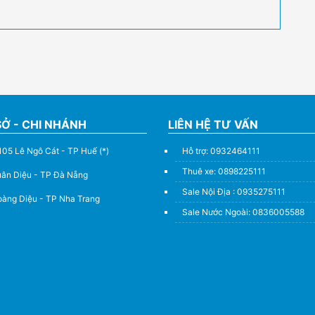
SỞ - CHI NHÁNH
LIÊN HỆ TƯ VẤN
105 Lê Ngô Cát - TP Huế (*)
Hỗ trợ: 0932464111
Thuê xe: 0898225111
uân Diệu - TP Đà Nẵng
Sale Nội Địa : 0935275111
àng Diệu - TP Nha Trang
Sale Nước Ngoài: 0836005588