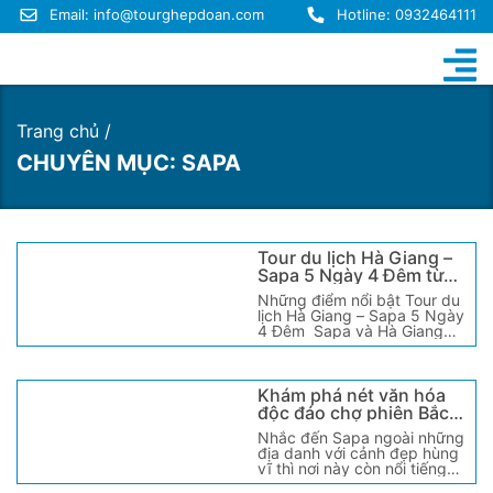
Email:
info@tourghepdoan.com
Hotline: 0932464111
Trang chủ /
CHUYÊN MỤC: SAPA
Tour du lịch Hà Giang –
Sapa 5 Ngày 4 Đêm từ
Huế
Những điểm nổi bật Tour du
lịch Hà Giang – Sapa 5 Ngày
4 Đêm Sapa và Hà Giang
đều là những [...]
Khám phá nét văn hóa
độc đáo chợ phiên Bắc
Hà – Sapa
Nhắc đến Sapa ngoài những
địa danh với cảnh đẹp hùng
vĩ thì nơi này còn nổi tiếng
với các chợ phiên [...]