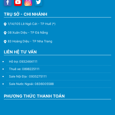
TRỤ SỞ - CHI NHÁNH
1/14/105 Lê Ngô Cát - TP Huế (*)
08 Xuân Diệu - TP Đà Nẵng
83 Hoàng Diệu - TP Nha Trang
LIÊN HỆ TƯ VẤN
Hỗ trợ: 0932464111
Thuê xe: 0898225111
Sale Nội Địa : 0935275111
Sale Nước Ngoài: 0836005588
PHƯƠNG THỨC THANH TOÁN