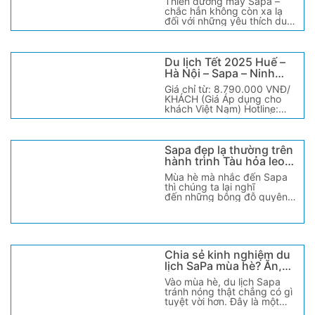
Thiên đường mây Sapa –
chắc hẳn không còn xa lạ
đối với những yêu thích du
lịch ở Việt Nam mà còn du
[...]
Du lịch Tết 2025 Huế –
Hà Nội – Sapa – Ninh
Bình – Huế 5 Ngày 4
Giá chỉ từ: 8.790.000 VNĐ/
Đêm
KHÁCH (Giá Áp dụng cho
khách Việt Nam) Hotline:
0932464111 | LỊCH TRÌNH
[...]
Sapa đẹp lạ thường trên
hành trình Tàu hỏa leo
núi Mường Hoa 2018
Mùa hè mà nhắc đến Sapa
thì chúng ta lại nghĩ
đến những bông đỗ quyên
đang khoe sắc từng vạt
rừng [...]
Chia sẻ kinh nghiệm du
lịch SaPa mùa hè? Ăn,
chơi gì, ở đâu?
Vào mùa hè, du lịch Sapa
tránh nóng thật chẳng có gì
tuyệt vời hơn. Đây là một
điểm du lịch nổi [...]