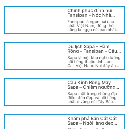
Chinh phục đỉnh núi
Fansipan – Nóc Nhà
Đông Dương ở Lào Cai,
Fansipan là ngọn núi cao
Việt Nam
nhất Việt Nam, đồng thời
cũng là ngọn núi cao nhất
trong ba nước Đông [...]
Du lịch Sapa – Hàm
Rồng – Fansipan – Cầu
Kính Rồng Mây 5N4Đ
Sapa là một khu nghỉ dưỡng
nổi tiếng thuộc tỉnh Lào
Cai, Việt Nam. Nơi đây ẩn
chứa nhiều điều kỳ [...]
Cầu Kính Rồng Mây
Sapa – Chiêm ngưỡng
vẻ đẹp vùng núi Tây Bắc
Sapa một trong những địa
điểm đến đẹp và nổi tiếng
nhất ở vùng núi Tây Bắc. Nơi
đây với không khí vô [...]
Khám phá Bản Cát Cát
Sapa – Ngôi làng đẹp
nhất ở núi rừng Tây Bắc