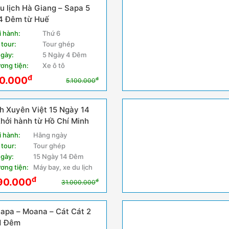
u lịch Hà Giang – Sapa 5
4 Đêm từ Huế
i hành:
Thứ 6
 tour:
Tour ghép
ngày:
5 Ngày 4 Đêm
ơng tiện:
Xe ô tô
đ
0.000
đ
5.100.000
h Xuyên Việt 15 Ngày 14
hởi hành từ Hồ Chí Minh
i hành:
Hằng ngày
 tour:
Tour ghép
ngày:
15 Ngày 14 Đêm
ơng tiện:
Máy bay, xe du lịch
đ
90.000
đ
31.000.000
 – Moana – Cát Cát 2
1 Đêm