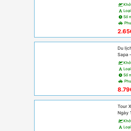
Khở
Loại
Số 
Phư
2.65
Du lịc
Sapa –
Đêm
Khở
Loại
Số 
Phư
8.79
Tour 
Ngày 
Khở
Loại