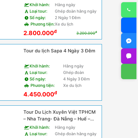
Khởi hành:
Hằng ngày
Loại tour:
Ghép đoàn hằng ngày
Số ngày:
2 Ngày 1 Đêm
Phương tiện:
Xe du lịch
đ
2.800.000
đ
3.200.000
Tour du lịch Sapa 4 Ngày 3 Đêm
Khởi hành:
Hằng ngày
Loại tour:
Ghép đoàn
Số ngày:
4 Ngày 3 Đêm
Phương tiện:
Xe du lịch
đ
4.450.000
Tour Du Lịch Xuyên Việt TPHCM
– Nha Trang- Đà Nẵng – Huế –
Quảng Bình – Hà Nội – Ninh Bình
Khởi hành:
Hằng ngày
– Sapa 12N11Đ
Loại tour:
Ghép đoàn hằng ngày