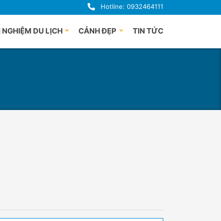
Hotline: 0932464111
 NGHIỆM DU LỊCH
CẢNH ĐẸP
TIN TỨC
uảng Bình
Du lịch Phú Quốc
uế
à Nẵng
i An
uảng Ngãi
ha Trang
nh Định
 Lạt
han Thiết
hú Yên