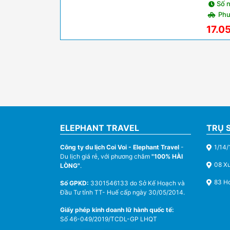
Số 
Phư
17.0
ELEPHANT TRAVEL
TRỤ 
Công ty du lịch Coi Voi - Elephant Travel
-
1/14/
Du lịch giá rẻ, với phương châm
"100% HÀI
08 X
LÒNG"
.
83 Ho
Số GPKD:
3301546133 do Sở Kế Hoạch và
Đầu Tư tỉnh TT- Huế cấp ngày 30/05/2014.
Giấy phép kinh doanh lữ hành quốc tế:
Số 46-049/2019/TCDL-GP LHQT