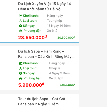
Du Lịch Xuyên Việt 15 Ngày 14
Đêm Khởi hành từ Hà Nội
Khởi hành:
Hằng ngày
Loại tour:
Tour ghép
Số ngày:
15 Ngày 14 Đêm
Phương tiện:
Xe ô tô
đ
23.550.000
đ
30.500.000
Du lịch Sapa – Hàm Rồng –
Fansipan – Cầu Kính Rồng Mây
5N4Đ
Khởi hành:
Hằng ngày
Loại tour:
Ghép lẻ
Số ngày:
4 Ngày 3 Đêm
Phương tiện:
Xe du lịch
đ
5.990.000
đ
6.250.000
Tour du lịch Sapa – Cát Cát –
Fansipan 2 Ngày 1 Đêm