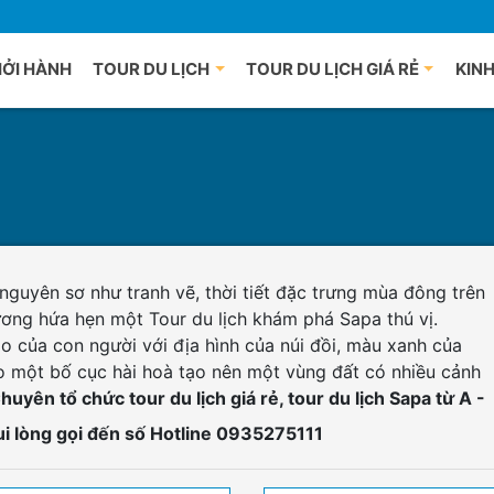
HỞI HÀNH
TOUR DU LỊCH
TOUR DU LỊCH GIÁ RẺ
KINH
ch Trung Quốc
Du lịch Bắc Ninh
Du lịch Q
ch Hàn Quốc
Du lịch Hạ Long
Du lịch H
ch Nhật Bản
Du lịch Ninh Bình
Du lịch Đ
ch Đài Loan
Du lịch Hải Phòng
Du lịch Hộ
ch Thái Lan
guyên sơ như tranh vẽ, thời tiết đặc trưng mùa đông trên
Du lịch Vĩnh Phúc
Du lịch Q
ơng hứa hẹn một Tour du lịch khám phá Sapa thú vị.
ch Singapore
Du lịch Sapa
Du lịch N
o của con người với địa hình của núi đồi, màu xanh của
Du lịch Sơn La
Du lịch Bì
eo một bố cục hài hoà tạo nên một vùng đất có nhiều cảnh
Du lịch Cao Bằng
Du lịch Đà
huyên tổ chức tour du lịch giá rẻ, tour du lịch Sapa từ A -
Du lịch Hà Giang
Du lịch P
ui lòng gọi đến số
Hotline 0935275111
Du lịch Bắc Kạn
Du lịch P