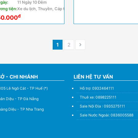
ngày:
11 Ngày 10 Đêm
ơng tiện:
Xe du lịch, Thuyền, Cáp treo
đ
50.000
1
2
SỞ - CHI NHÁNH
LIÊN HỆ TƯ VẤN
105 Lê Ngô Cát - TP Huế (*)
Hỗ trợ: 0932464111
Thuê xe: 0898225111
uân Diệu - TP Đà Nẵng
Sale Nội Địa : 0935275111
àng Diệu - TP Nha Trang
Sale Nước Ngoài: 0836005588