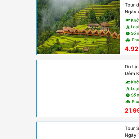
Tour d
Ngày 
Khở
Loại
Số 
Phư
4.92
Du Lịc
Đêm K
Khở
Loại
Số 
Phư
21.9
Tour Sapa
Ngày 