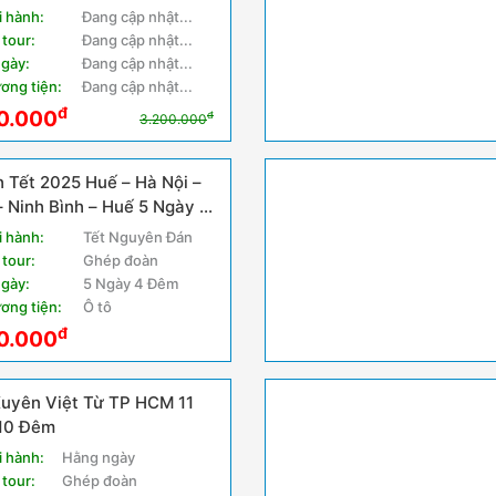
i hành:
Đang cập nhật...
 tour:
Đang cập nhật...
ngày:
Đang cập nhật...
ơng tiện:
Đang cập nhật...
đ
0.000
đ
3.200.000
h Tết 2025 Huế – Hà Nội –
 Ninh Bình – Huế 5 Ngày 4
i hành:
Tết Nguyên Đán
 tour:
Ghép đoàn
ngày:
5 Ngày 4 Đêm
ơng tiện:
Ô tô
đ
0.000
Xuyên Việt Từ TP HCM 11
10 Đêm
i hành:
Hằng ngày
 tour:
Ghép đoàn