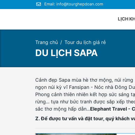
Email:
info@tourghepdoan.com
LỊCH K
Trang chủ
Tour du lịch giá rẻ
Du lị
DU LỊCH SAPA
Du lị
Du lị
Du lị
Du lị
Cảnh đẹp Sapa mùa hè thơ mộng, núi rừng n
ngọn núi kỳ vĩ Fansipan - Nóc nhà Đông Dư
Du lị
Phong cảnh thiên nhiên kết hợp sức sáng tạ
rừng... tựa như bức tranh được sắp xếp th
sắc thơ mộng hấp dẫn...
Elephant Travel - C
Z. Để được tư vấn và đặt tour, quý khách v