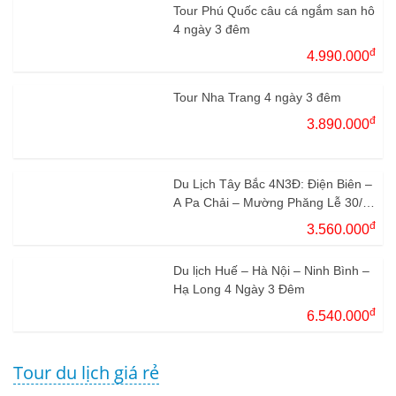
Tour Phú Quốc câu cá ngắm san hô
4 ngày 3 đêm
đ
4.990.000
Tour Nha Trang 4 ngày 3 đêm
đ
3.890.000
Du Lịch Tây Bắc 4N3Đ: Điện Biên –
A Pa Chải – Mường Phăng Lễ 30/4
– 1/5
đ
3.560.000
Du lịch Huế – Hà Nội – Ninh Bình –
Hạ Long 4 Ngày 3 Đêm
đ
6.540.000
Tour du lịch giá rẻ