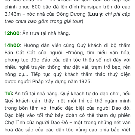
chinh phục 600 bậc đá lên đỉnh Fansipan trên độ cao
3.143m – nóc nhà của Đông Dương (
Lưu ý
:
chi phí cáp
treo chưa bao gồm trong giá tour
)
12h00
: Ăn trưa tại nhà hàng.
14h00
: Hướng dẫn viên cùng Quý khách đi bộ thăm
Bản Cát Cát của người H’mông, tìm hiểu văn hóa,
phong tục độc đáo của dân tộc thiểu số nơi đây với
nhiều nghề truyền thống như dệt vải, trạm trổ bạc, rèn
nông cụ… Tiếp tục quý khách thăm thác thuỷ điện
được người Pháp xây dựng năm 1925.
Tối
: Ăn tối tại nhà hàng. Quý khách tự do dạo chơi, nếu
Quý khách cảm thấy mệt mỏi thì có thể ngâm mình
trong bồn tắm với thuốc đặc biệt của người Dao đỏ.
Đặc biệt vào tối thứ bảy đoàn có thể tham dự phiên
Chợ Tình của người Dao Đỏ – một trong những nét văn
hoá đặc sắc của các dân tộc vùng cao phía bắc Việt