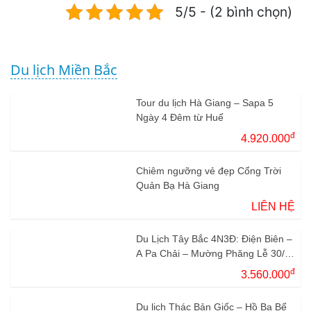
5/5 - (2 bình chọn)
Du lịch Miền Bắc
Tour du lịch Hà Giang – Sapa 5
Ngày 4 Đêm từ Huế
đ
4.920.000
Chiêm ngưỡng vẻ đẹp Cổng Trời
Quản Bạ Hà Giang
LIÊN HỆ
Du Lịch Tây Bắc 4N3Đ: Điện Biên –
A Pa Chải – Mường Phăng Lễ 30/4
– 1/5
đ
3.560.000
Du lịch Thác Bản Giốc – Hồ Ba Bể