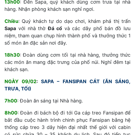
13h00
: Đến Sapa, quý khách dùng cơm trưa tại nhà
hàng. Nhận phòng khách sạn nghỉ ngơi.
Chiều
: Quý khách tự do dạo chơi, khám phá thị trấn
Sapa
với nhà thờ
Đá cổ
và các dãy phố bán đồ lưu
niệm, tham quan chụp hình thành phố và thưởng thức 1
số món ăn đặc sản nơi đây.
18h30
: Đoàn dùng cơm tối tại nhà hàng, thưởng thức
các món ăn mang đặc trưng của phố núi. Nghỉ đêm tại
khách sạn.
NGÀY 09/02
:
SAPA – FANSIPAN CÁT (ĂN SÁNG,
TRƯA, TỐI)
7h00
: Đoàn ăn sáng tại Nhà hàng.
8h00
: Đoàn đi bách bộ đi tới Ga cáp treo Fansipan để
bắt đầu cuộc hành trình chinh phục Fansipan bằng hệ
thống cáp treo 3 dây hiện đại nhất thế giới với cabin
có sức chứa 30 – 35 khách du lịch. Sau đó tiếp tục