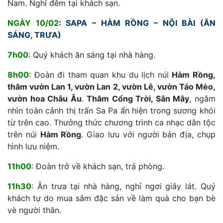
Nam. Nghỉ đêm tại khách sạn.
NGÀY 10/02
:
SAPA – HÀM RỒNG – NỘI BÀI (ĂN
SÁNG, TRƯA)
7h00
: Quý khách ăn sáng tại nhà hàng.
8h00
: Đoàn đi tham quan khu du lịch núi
Hàm Rồng,
thăm vườn Lan 1, vườn Lan 2, vườn Lê, vườn Táo Mèo,
vườn hoa Châu Âu
.
Thăm Cổng Trời, Sân Mây
, ngắm
nhìn toàn cảnh thị trấn Sa Pa ẩn hiện trong sương khói
từ trên cao. Thưởng thức chương trình ca nhạc dân tộc
trên núi
Hàm Rồng
. Giao lưu với người bản địa, chụp
hình lưu niệm.
11h00
: Đoàn trở về khách sạn, trả phòng.
11h30
: Ăn trưa tại nhà hàng, nghỉ ngơi giây lát. Quý
khách tự do mua sắm đặc sản về làm quà cho bạn bè
vè người thân.