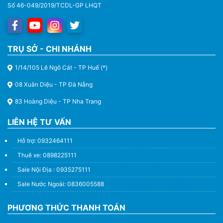
Số 46-049/2019/TCDL-GP LHQT
TRỤ SỞ - CHI NHÁNH
1/14/105 Lê Ngô Cát - TP Huế (*)
08 Xuân Diệu - TP Đà Nẵng
83 Hoàng Diệu - TP Nha Trang
LIÊN HỆ TƯ VẤN
Hỗ trợ: 0932464111
Thuê xe: 0898225111
Sale Nội Địa : 0935275111
Sale Nước Ngoài: 0836005588
PHƯƠNG THỨC THANH TOÁN