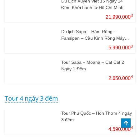
Du Lịch Xuyên Việt 15 Ngày 14
Đêm Khởi hành từ Hồ Chí Minh
đ
21.990.000
Du lịch Sapa – Hàm Rồng –
Fansipan – Cầu Kính Rồng Mây
5N4Đ
đ
5.990.000
Tour Sapa – Moana – Cát Cát 2
Ngày 1 Đêm
đ
2.650.000
Tour 4 ngày 3 đêm
Tour Phú Quốc – Hòn Thơm 4 ngày
3 đêm
đ
4.590.000