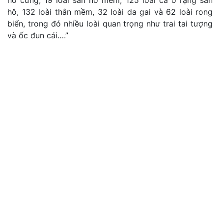
hô cứng, 19 loài san hô mềm, 125 loài cá ở rặng san
hô, 132 loài thân mềm, 32 loài da gai và 62 loài rong
biển, trong đó nhiều loài quan trọng như trai
tai tượng
và ốc
đun cái….”