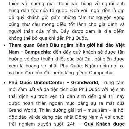
thiên với những giai thoại hào hùng về người anh
hùng dân tộc của tổ quốc. Đến với ngôi đền là dịp
để quý khách gửi gấm những tâm tư nguyện vọng
cũng như cầu mong điều tốt lành cho gia đình và
người thân của mình. Đây được xem là địa điểm
không thể bỏ qua khi đến Phú Quốc.
Tham quan Gành Dầu ngắm biên giới hải đảo Việt
Nam – Campuchia
: đến đây quý khách sẽ được tận
hưởng vẻ đẹp thuần khiết của bãi Dài, bãi biển được
xem là hoang sơ nhất Phú Quốc. Ngắm nhìn nơi xa
xa hòn đảo của đất nước láng giềng Campuchia.
Phú Quốc UnitedCenter – Grandworld
, Trung tâm
mới sầm uất và đa tiện tích của Phú Quốc với hệ sinh
thái dịch vụ trọn vẹn từ dân sinh đến giải trí, nay
được hoàn thiện ngoạn mục bằng sự ra mắt của
Grand World, Thiên đường giải trí – mua sắm – lễ hội
độc đáo và đa dạng bậc nhất Đông Nam Á với chuỗi
trải nghiệm xuyên suốt 24h –
Quý Khách được