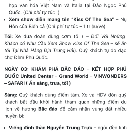
hợp văn hóa Việt Nam và Italia tại Đảo Ngọc Phú
Quốc.
(
Chi phí tự túc
)
Xem show diễn mang tên “Kiss Of The Sea”
– Nụ
Hôn của Biển cả
(Chi phí tự túc – 1 triệu/vé)
Tối
:
Xe đưa đoàn dùng cơm tối (
– Đối Với Những
Khách có Nhu Cầu Xem Show Kiss Of The Sea – sẽ ăn
tối Tại Nhà Hàng Địa Trung Hải
). Quý khách tự do dạo
chợ Đêm Phú Quốc.
NGÀY 03: KHÁM PHÁ BẮC ĐẢO – KẾT HỢP PHÚ
QUỐC United Center – Grand World – VINWONDERS
– SAFARI
( Ăn sáng, trưa, tối )
Sáng:
Quý khách dùng điểm tâm. Xe và HDV đón quý
khách bắt đầu khởi hành tham quan những điểm du
lịch về hướng
Bắc đảo
để cảm nhận vùng đất nhiều
huyền bí:
Viếng đình thần Nguyễn Trung Trực
– ngôi đền linh