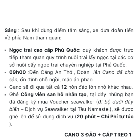
Sáng
: Sau khi dùng điểm tâm sáng, xe đưa đoàn tiến
về phía Nam tham quan:
Ngọc trai cao cấp Phú Quốc
: quý khách được trực
tiếp tham quan quy trình nuôi trai lấy ngọc tại các cơ
sở nuôi cấy ngọc trai chuyên nghiệp tại Phú Quốc.
09h00
:Đến Cảng An Thới, Đoàn
lên Cano đã chờ
sẵn
, ổn định chỗ ngồi, mặc áo phao .
Cano sẽ đi qua tất cả
12
hòn đảo lớn nhỏ khác nhau.
Ghé
Công viên san hô nhân tạo
, tại đây những bạn
đã đăng ký mua Voucher seawalker (
đi bộ dưới đáy
biển –
Dịch vụ Seawalker tại Tàu Namaste.), sẽ được
ghé lên để sử dụng dịch vụ (
20
phút – Chi Phí tự túc
).
CANO 3 ĐẢO + CÁP TREO 1