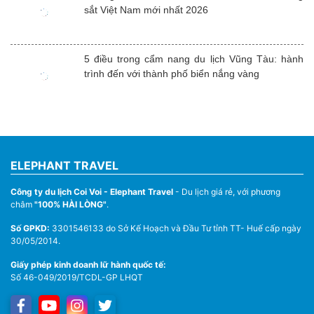
sắt Việt Nam mới nhất 2026
5 điều trong cẩm nang du lịch Vũng Tàu: hành
trình đến với thành phố biển nắng vàng
ELEPHANT TRAVEL
Công ty du lịch Coi Voi - Elephant Travel
- Du lịch giá rẻ, với phương
châm
"100% HÀI LÒNG"
.
Số GPKD:
3301546133 do Sở Kế Hoạch và Đầu Tư tỉnh TT- Huế cấp ngày
30/05/2014.
Giấy phép kinh doanh lữ hành quốc tế:
Số 46-049/2019/TCDL-GP LHQT