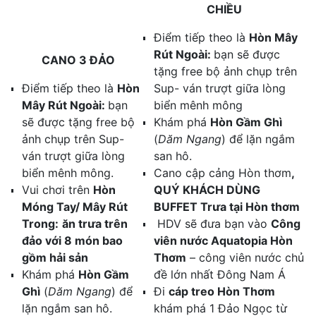
CHIỀU
Điểm tiếp theo là
Hòn Mây
Rút Ngoài:
bạn sẽ được
CANO 3 ĐẢO
tặng free bộ ảnh chụp trên
Điểm tiếp theo là
Hòn
Sup- ván trượt
giữa lòng
Mây Rút Ngoài:
bạn
biển mênh mông
sẽ được
tặng free bộ
Khám phá
Hòn Gầm Ghì
ảnh chụp trên Sup-
(
Dăm Ngang
) để lặn ngắm
ván trượt
giữa lòng
san hô.
biển mênh mông.
Cano cập cảng Hòn thơm
,
Vui chơi trên
Hòn
QUÝ KHÁCH DÙNG
Móng Tay/ Mây Rút
BUFFET Trưa tại Hòn thơm
Trong:
ăn trưa trên
HDV sẽ đưa bạn vào
Công
đảo với 8 món bao
viên nước Aquatopia Hòn
gồm hải sản
Thơm
– công viên nước chủ
Khám phá
Hòn Gầm
đề lớn nhất Đông Nam Á
Ghì
(
Dăm Ngang
) để
Đi
cáp treo Hòn Thơm
lặn ngắm san hô.
khám phá 1 Đảo Ngọc từ