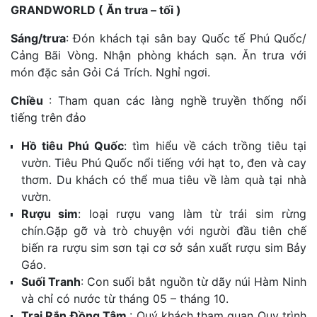
GRANDWORLD
( Ăn trưa – tối )
Sáng/trưa
:
Đón khách tại sân bay Quốc tế Phú Quốc/
Cảng Bãi Vòng. Nhận phòng khách sạn. Ăn trưa với
món đặc sản Gỏi Cá Trích. Nghỉ ngơi.
Chiều
:
Tham quan các làng nghề truyền thống nổi
tiếng trên đảo
Hồ tiêu Phú Quốc
: tìm hiểu về cách trồng tiêu tại
vườn. Tiêu Phú Quốc nổi tiếng với hạt to, đen và cay
thơm. Du khách có thể mua tiêu về làm quà tại nhà
vườn.
Rượu sim
: loại rượu vang làm từ trái sim rừng
chín.Gặp gỡ và trò chuyện với người đầu tiên chế
biến ra rượu sim sơn tại cơ sở sản xuất rượu sim Bảy
Gáo.
Suối Tranh
: Con suối bắt nguồn từ dãy núi Hàm Ninh
và chỉ có nước từ tháng 05 – tháng 10.
Trại Rắn Đồng Tâm
: Quý khách tham quan Quy trình