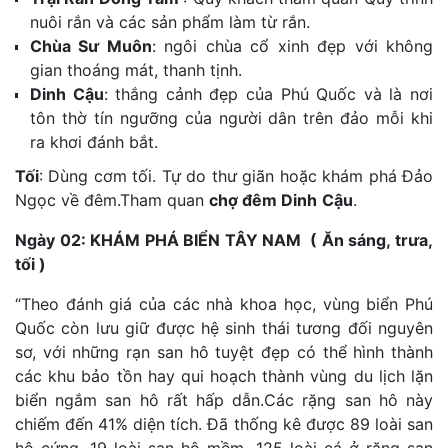
nuôi rắn và các sản phẩm làm từ rắn.
Chùa Sư Muôn
: ngôi chùa cổ xinh đẹp với không
gian thoáng mát, thanh tịnh.
Dinh Cậu
: thắng cảnh đẹp của Phú Quốc và là nơi
tôn thờ tín ngưỡng của người dân trên đảo mỗi khi
ra khơi đánh bắt.
Tối
:
Dùng cơm tối. Tự do thư giãn hoặc khám phá Đảo
Ngọc về đêm.Tham quan
chợ đêm Dinh
Cậu
.
Ngày 02: KHÁM PHÁ BIỂN TÂY NAM
( Ăn sáng, trưa,
tối )
“Theo đánh giá của các nhà khoa học, vùng biển Phú
Quốc còn lưu giữ được hệ sinh thái tương đối nguyên
sơ, với những rạn san hô tuyệt đẹp có thể hình thành
các khu bảo tồn hay qui hoạch thành vùng du lịch lặn
biển ngắm san hô rất hấp dẫn.Các rặng san hô này
chiếm đến 41% diện tích. Đã thống kê được 89 loài san