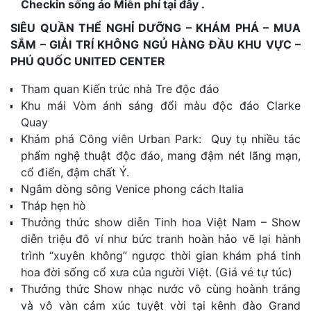
Checkin sống ảo Miễn phí tại đây .
SIÊU QUẦN THỂ NGHỈ DƯỠNG – KHÁM PHÁ – MUA
SẮM – GIẢI TRÍ KHÔNG NGỦ HÀNG ĐẦU KHU VỰC –
PHÚ QUỐC UNITED CENTER
Tham quan Kiến trúc nhà Tre độc đáo
Khu mái Vòm ánh sáng đổi màu độc đáo Clarke
Quay
Khám phá Công viên Urban Park: Quy tụ nhiều tác
phẩm nghệ thuật độc đáo, mang đậm nét lãng mạn,
cổ điển, đậm chất Ý.
Ngắm dòng sông Venice phong cách Italia
Tháp hẹn hò
Thưởng thức show diễn Tinh hoa Việt Nam – Show
diễn triệu đô ví như bức tranh hoàn hảo vẽ lại hành
trình “xuyên không” ngược thời gian khám phá tinh
hoa đời sống cổ xưa của người Việt. (Giá vé tự túc)
Thưởng thức Show nhạc nước vô cùng hoành tráng
và vô vàn cảm xúc tuyệt vời tại kênh đào Grand