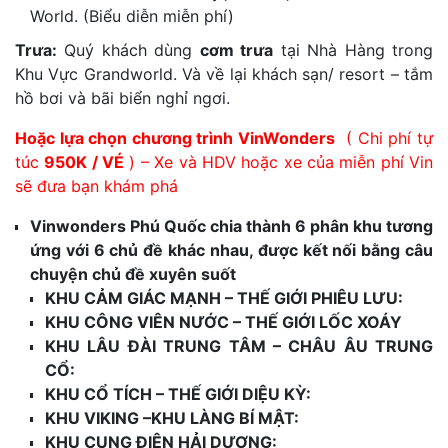
World. (Biểu diễn miễn phí)
Trưa:
Quý khách dùng
cơm trưa
tại Nhà Hàng trong
Khu Vực Grandworld.
Và về lại khách sạn/ resort – tắm
hồ bơi và bãi biển nghỉ ngơi.
Hoặc lựa chọn chương trình VinWonders
( Chi phí tự
túc
950K / VÉ
) –
Xe và HDV hoặc xe của miễn phí Vin
sẽ đưa bạn khám phá
Vinwonders Phú Quốc chia thành 6 phân khu tương
ứng với 6 chủ đề khác nhau, được kết nối bằng câu
chuyện chủ đề xuyên suốt
KHU CẢM GIÁC MẠNH – THẾ GIỚI PHIÊU LƯU:
KHU CÔNG VIÊN NƯỚC – THẾ GIỚI LỐC XOÁY
KHU LÂU ĐÀI TRUNG TÂM – CHÂU ÂU TRUNG
CỔ:
KHU CỔ TÍCH – THẾ GIỚI DIỆU KỲ:
KHU VIKING –KHU LÀNG BÍ MẬT:
KHU CUNG ĐIỆN HẢI DƯƠNG: