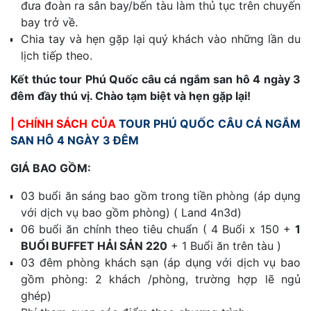
đưa đoàn ra sân bay/bến tàu làm thủ tục trên chuyến
bay trở về.
Chia tay và hẹn gặp lại quý khách vào những lần du
lịch tiếp theo.
Kết thúc tour Phú Quốc câu cá ngắm san hô 4 ngày 3
đêm đầy thú vị. Chào tạm biệt và hẹn gặp lại!
| CHÍNH SÁCH CỦA
TOUR PHÚ QUỐC CÂU CÁ NGẮM
SAN HÔ 4 NGÀY 3 ĐÊM
GIÁ BAO GỒM:
03 buổi ăn sáng bao gồm trong tiền phòng (áp dụng
với dịch vụ bao gồm phòng) ( Land 4n3d)
06 buổi ăn chính theo tiêu chuẩn ( 4 Buổi x 150 +
1
BUỔI BUFFET HẢI SẢN 220
+ 1 Buổi ăn trên tàu )
03 đêm phòng khách sạn (áp dụng với dịch vụ bao
gồm phòng: 2 khách /phòng, trường hợp lẽ ngủ
ghép)