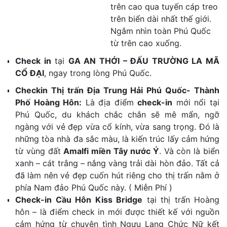
trên cao qua tuyến cáp treo
trên biển dài nhất thế giới.
Ngắm nhìn toàn Phú Quốc
từ trên cao xuống.
Check in
tại
GA AN THỚI – ĐẤU TRƯỜNG LA MÃ
CỔ ĐẠI
, ngay trong lòng Phú Quốc.
Checkin Thị trấn Địa Trung Hải Phú Quốc- Thành
Phố Hoàng Hôn:
Là địa điểm
check-in
mới nổi tại
Phú Quốc, du khách chắc chắn sẽ mê mẩn, ngỡ
ngàng với vẻ đẹp vừa cổ kính, vừa sang trọng. Đó là
những tòa nhà đa sắc màu, là kiến trúc lấy cảm hứng
từ vùng đất
Amalfi miền Tây nước Ý
. Và còn là biển
xanh – cát trắng – nắng vàng trải dài hòn đảo. Tất cả
đã làm nên vẻ đẹp cuốn hút riêng cho thị trấn nằm ở
phía Nam đảo Phú Quốc này. ( Miễn Phí )
Check-in Cầu Hôn Kiss Bridge
tại thị trấn Hoàng
hôn – là điểm check in mới được thiết kế với nguồn
cảm hứng từ chuyện tình Ngưu Lang Chức Nữ kết