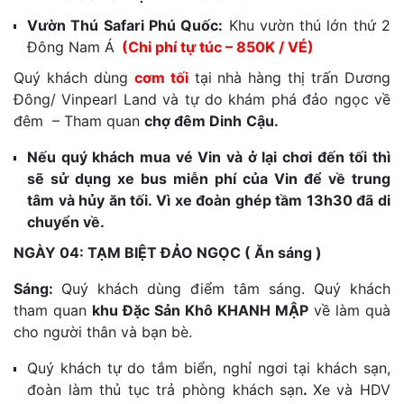
Vườn Thú Safari Phú Quốc:
Khu vườn thú lớn thứ 2
Đông Nam Á
(Chi phí tự túc –
850K / VÉ
)
Quý khách dùng
cơm tối
tại nhà hàng thị trấn Dương
Đông/ Vinpearl Land và tự do khám phá đảo ngọc về
đêm
– Tham quan
chợ đêm Dinh
Cậu.
Nếu quý khách mua vé Vin và ở lại chơi đến tối thì
sẽ sử dụng xe bus miễn phí của Vin để về trung
tâm và hủy ăn tối. Vì xe đoàn ghép tầm 13h30 đã di
chuyển về.
NGÀY 04: TẠM BIỆT ĐẢO NGỌC ( Ăn sáng )
Sáng:
Quý khách dùng điểm tâm sáng. Quý khách
tham quan
khu Đặc Sản Khô KHANH MẬP
về làm quà
cho người thân và bạn bè.
Quý khách tự do tắm biển, nghỉ ngơi tại khách sạn,
đoàn làm thủ tục trả phòng khách sạn
.
Xe và HDV