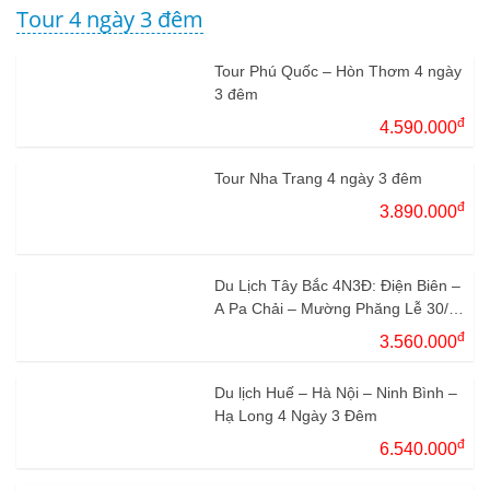
Tour 4 ngày 3 đêm
Tour Phú Quốc – Hòn Thơm 4 ngày
3 đêm
đ
4.590.000
Tour Nha Trang 4 ngày 3 đêm
đ
3.890.000
Du Lịch Tây Bắc 4N3Đ: Điện Biên –
A Pa Chải – Mường Phăng Lễ 30/4
– 1/5
đ
3.560.000
Du lịch Huế – Hà Nội – Ninh Bình –
Hạ Long 4 Ngày 3 Đêm
đ
6.540.000