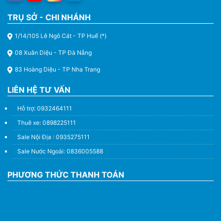
TRỤ SỞ - CHI NHÁNH
1/14/105 Lê Ngô Cát - TP Huế (*)
08 Xuân Diệu - TP Đà Nẵng
83 Hoàng Diệu - TP Nha Trang
LIÊN HỆ TƯ VẤN
Hỗ trợ: 0932464111
Thuê xe: 0898225111
Sale Nội Địa : 0935275111
Sale Nước Ngoài: 0836005588
PHƯƠNG THỨC THANH TOÁN