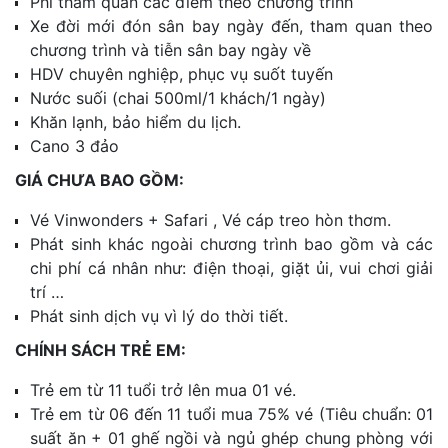
Phí tham quan các điểm theo chương trình
Xe đời mới đón sân bay ngày đến, tham quan theo
chương trình và tiễn sân bay ngày về
HDV chuyên nghiệp, phục vụ suốt tuyến
Nước suối (chai 500ml/1 khách/1 ngày)
Khăn lạnh, bảo hiểm du lịch.
Cano 3 đảo
GIÁ CHƯA BAO GỒM:
Vé Vinwonders + Safari , Vé cáp treo hòn thơm.
Phát sinh khác ngoài chương trình bao gồm và các
chi phí cá nhân như: điện thoại, giặt ủi, vui chơi giải
trí …
Phát sinh dịch vụ vì lý do thời tiết
.
CHÍNH SÁCH TRẺ EM:
Trẻ em từ 11 tuổi trở lên mua 01 vé.
Trẻ em từ 06 đến 11 tuổi mua 75% vé (Tiêu chuẩn: 01
suất ăn + 01 ghế ngồi và ngủ ghép chung phòng với