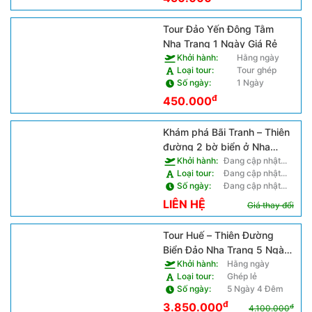
Tour Đảo Yến Đông Tằm
Nha Trang 1 Ngày Giá Rẻ
Khởi hành:
Hằng ngày
Loại tour:
Tour ghép
Số ngày:
1 Ngày
đ
450.000
Khám phá Bãi Tranh – Thiên
đường 2 bờ biển ở Nha
Trang
Khởi hành:
Đang cập nhật...
Loại tour:
Đang cập nhật...
Số ngày:
Đang cập nhật...
LIÊN HỆ
Giá thay đổi
Tour Huế – Thiên Đường
Biển Đảo Nha Trang 5 Ngày
4 Đêm
Khởi hành:
Hằng ngày
Loại tour:
Ghép lẻ
Số ngày:
5 Ngày 4 Đêm
đ
3.850.000
đ
4.100.000