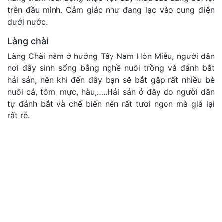
trên đầu mình. Cảm giác như đang lạc vào cung điện
dưới nước.
Làng chài
Làng Chài nằm ở hướng Tây Nam Hòn Miễu, người dân
nơi đây sinh sống bằng nghề nuôi trồng và đánh bắt
hải sản, nên khi đến đây bạn sẽ bắt gặp rất nhiều bè
nuôi cá, tôm, mực, hàu,…..Hải sản ở đây do người dân
tự đánh bắt và chế biến nên rất tươi ngon mà giá lại
rất rẻ.