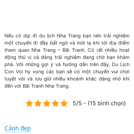
Nếu có dịp đi du lịch Nha Trang bạn nên trải nghiệm
một chuyến đi đầy bất ngờ và mới lạ khi tới địa điểm
tham quan Nha Trang – Bãi Tranh. Có rất nhiều hoạt
động thú vị và đáng trải nghiệm đang chờ bạn khám
phá. Với những gợi ý và hướng dẫn trên đây, Du Lịch
Con Voi hy vọng các bạn sẽ có một chuyến vui chơi
tuyệt vời và lưu giữ nhiều khoảnh khắc đáng nhớ khi
đến với Bãi Tranh Nha Trang.
5/5 - (15 bình chọn)
Cảnh đẹp