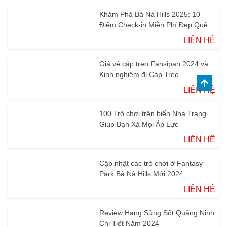
Khám Phá Bà Nà Hills 2025: 10
Điểm Check-in Miễn Phí Đẹp Quên
Lối Về
LIÊN HỆ
Giá vé cáp treo Fansipan 2024 và
Kinh nghiệm đi Cáp Treo
LIÊN HỆ
100 Trò chơi trên biển Nha Trang
Giúp Bạn Xả Mọi Áp Lực
LIÊN HỆ
Cập nhật các trò chơi ở Fantasy
Park Bà Nà Hills Mới 2024
LIÊN HỆ
Review Hang Sửng Sốt Quảng Ninh
Chi Tiết Năm 2024