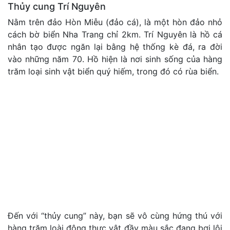
Thủy cung Trí Nguyên
Nằm trên đảo Hòn Miễu (đảo cá), là một hòn đảo nhỏ
cách bờ biển Nha Trang chỉ 2km. Trí Nguyên là hồ cá
nhân tạo được ngăn lại bằng hệ thống kè đá, ra đời
vào những năm 70. Hồ hiện là nơi sinh sống của hàng
trăm loại sinh vật biển quý hiếm, trong đó có rùa biển.
Đến với “thủy cung” này, bạn sẽ vô cùng hứng thú với
hàng trăm loài động thực vật đầy màu sắc đang bơi lội