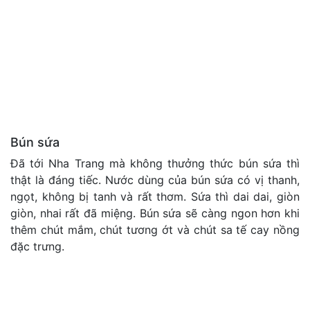
Bún sứa
Đã tới Nha Trang mà không thưởng thức bún sứa thì
thật là đáng tiếc. Nước dùng của bún sứa có vị thanh,
ngọt, không bị tanh và rất thơm. Sứa thì dai dai, giòn
giòn, nhai rất đã miệng. Bún sứa sẽ càng ngon hơn khi
thêm chút mắm, chút tương ớt và chút sa tế cay nồng
đặc trưng.