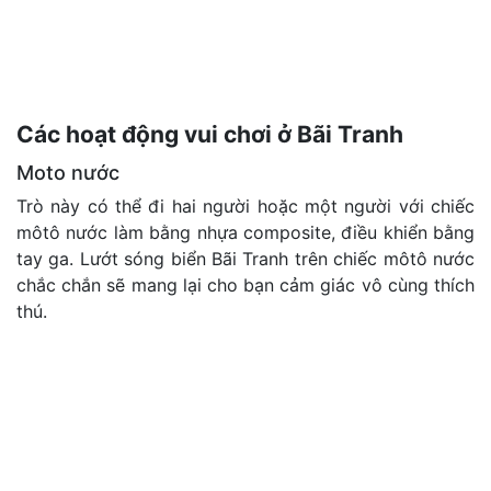
Các hoạt động vui chơi ở Bãi Tranh
Moto nước
Trò này có thể đi hai người hoặc một người với chiếc
môtô nước làm bằng nhựa composite, điều khiển bằng
tay ga. Lướt sóng biển Bãi Tranh trên chiếc môtô nước
chắc chắn sẽ mang lại cho bạn cảm giác vô cùng thích
thú.