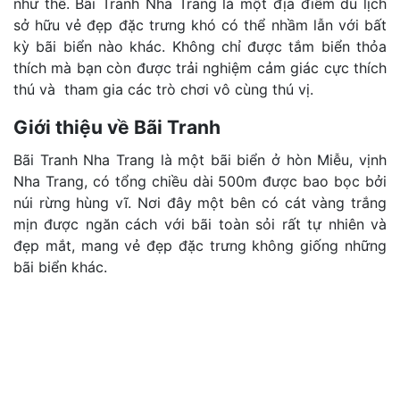
như thế. Bãi Tranh Nha Trang là một địa điểm du lịch
sở hữu vẻ đẹp đặc trưng khó có thể nhầm lẫn với bất
kỳ bãi biển nào khác. Không chỉ được tắm biển thỏa
thích mà bạn còn được trải nghiệm cảm giác cực thích
thú và tham gia các trò chơi vô cùng thú vị.
Giới thiệu về Bãi Tranh
Bãi Tranh Nha Trang là một bãi biển ở hòn Miễu, vịnh
Nha Trang, có tổng chiều dài 500m được bao bọc bởi
núi rừng hùng vĩ. Nơi đây một bên có cát vàng trắng
mịn được ngăn cách với bãi toàn sỏi rất tự nhiên và
đẹp mắt, mang vẻ đẹp đặc trưng không giống những
bãi biển khác.