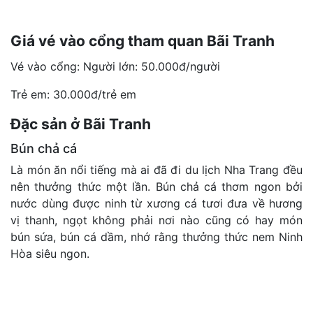
Giá vé vào cổng tham quan Bãi Tranh
Vé vào cổng: Người lớn: 50.000đ/người
Trẻ em: 30.000đ/trẻ em
Đặc sản ở Bãi Tranh
Bún chả cá
Là món ăn nổi tiếng mà ai đã đi du lịch Nha Trang đều
nên thưởng thức một lần. Bún chả cá thơm ngon bởi
nước dùng được ninh từ xương cá tươi đưa về hương
vị thanh, ngọt không phải nơi nào cũng có hay món
bún sứa, bún cá dầm, nhớ rằng thưởng thức nem Ninh
Hòa siêu ngon.