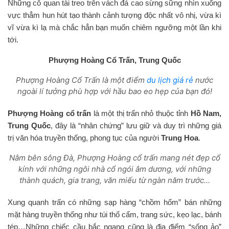
Những cỗ quan tài treo trên vách đá cao sừng sững nhìn xuống
vực thẳm hun hút tạo thành cảnh tượng độc nhất vô nhị, vừa kì
vĩ vừa kì lạ mà chắc hẳn bạn muốn chiêm ngưỡng một lần khi
tới.
Phượng Hoàng Cổ Trấn, Trung Quốc
Phượng Hoàng Cổ Trấn là một điểm
du lịch giá rẻ
nước
ngoài lí tưởng phù hợp với hầu bao eo hẹp của bạn đó!
Phượng Hoàng cổ trấn
là một thị trấn nhỏ thuộc tỉnh
Hồ Nam,
Trung Quốc
, đây là “nhân chứng” lưu giữ và duy trì những giá
trị văn hóa truyền thống, phong tục của người
Trung Hoa
.
Nằm bên sông Đà, Phượng Hoàng cổ trấn mang nét đẹp cổ
kính với những ngôi nhà cổ ngói âm dương, với những
thành quách, gia trang, văn miếu từ ngàn năm trước…
Xung quanh trấn có những sạp hàng “chồm hổm” bán những
mặt hàng truyền thống như túi thổ cẩm, trang sức, kẹo lạc, bánh
tép…Những chiếc cầu bắc ngang cũng là địa điểm “sống ảo”