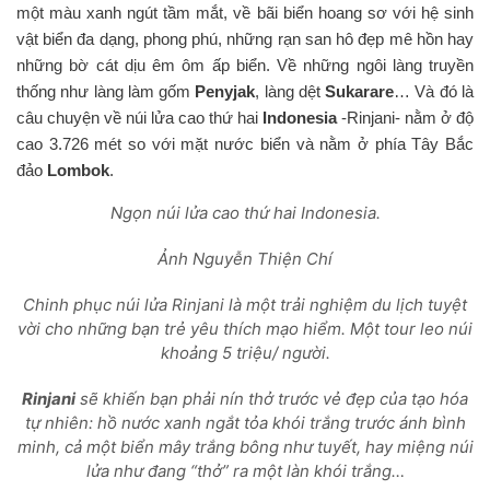
một màu xanh ngút tầm mắt, về bãi biển hoang sơ với hệ sinh
vật biển đa dạng, phong phú, những rạn san hô đẹp mê hồn hay
những bờ cát dịu êm ôm ấp biển. Về những ngôi làng truyền
thống như làng làm gốm
Penyjak
, làng dệt
Sukarare
… Và đó là
câu chuyện về núi lửa cao thứ hai
Indonesia
-Rinjani- nằm ở độ
cao 3.726 mét so với mặt nước biển và nằm ở phía Tây Bắc
đảo
Lombok
.
Ngọn núi lửa cao thứ hai Indonesia.
Ảnh Nguyễn Thiện Chí
Chinh phục núi lửa Rinjani là một trải nghiệm du lịch tuyệt
vời cho những bạn trẻ yêu thích mạo hiểm. Một tour leo núi
khoảng 5 triệu/ người.
Rinjani
sẽ khiến bạn phải nín thở trước vẻ đẹp của tạo hóa
tự nhiên: hồ nước xanh ngắt tỏa khói trắng trước ánh bình
minh, cả một biển mây trắng bông như tuyết, hay miệng núi
lửa như đang “thở” ra một làn khói trắng…