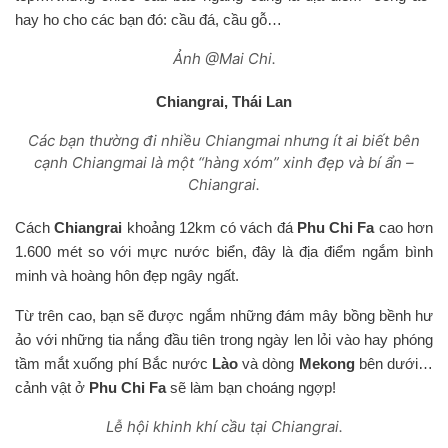
hay ho cho các bạn đó: cầu đá, cầu gỗ…
Ảnh @Mai Chi.
Chiangrai, Thái Lan
Các bạn thường đi nhiều Chiangmai nhưng ít ai biết bên
cạnh Chiangmai là một “hàng xóm” xinh đẹp và bí ẩn –
Chiangrai.
Cách
Chiangrai
khoảng 12km có vách đá
Phu Chi Fa
cao hơn
1.600 mét so với mực nước biển, đây là địa điểm ngắm bình
minh và hoàng hôn đẹp ngây ngất.
Từ trên cao, bạn sẽ được ngắm những đám mây bồng bềnh hư
ảo với những tia nắng đầu tiên trong ngày len lỏi vào hay phóng
tầm mắt xuống phí Bắc nước
Lào
và dòng
Mekong
bên dưới…
cảnh vật ở
Phu Chi Fa
sẽ làm bạn choáng ngợp!
Lễ hội khinh khí cầu tại Chiangrai.