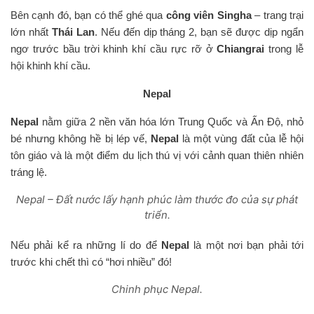
Bên cạnh đó, bạn có thể ghé qua
công viên Singha
– trang trại
lớn nhất
Thái Lan
. Nếu đến dịp tháng 2, bạn sẽ được dịp ngẩn
ngơ trước bầu trời khinh khí cầu rực rỡ ở
Chiangrai
trong lễ
hội khinh khí cầu.
Nepal
Nepal
nằm giữa 2 nền văn hóa lớn Trung Quốc và Ấn Độ, nhỏ
bé nhưng không hề bị lép vế,
Nepal
là một vùng đất của lễ hội
tôn giáo và là một điểm du lịch thú vị với cảnh quan thiên nhiên
tráng lệ.
Nepal – Đất nước lấy hạnh phúc làm thước đo của sự phát
triển.
Nếu phải kể ra những lí do để
Nepal
là một nơi bạn phải tới
trước khi chết thì có “hơi nhiều” đó!
Chinh phục Nepal.