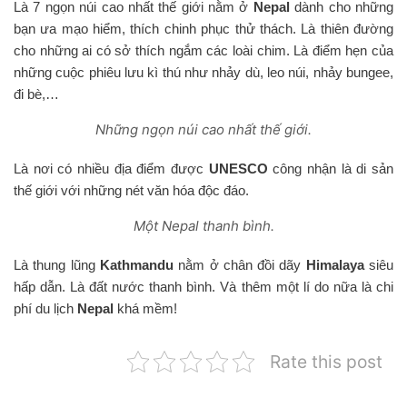
Là 7 ngọn núi cao nhất thế giới nằm ở
Nepal
dành cho những
bạn ưa mạo hiểm, thích chinh phục thử thách. Là thiên đường
cho những ai có sở thích ngắm các loài chim. Là điểm hẹn của
những cuộc phiêu lưu kì thú như nhảy dù, leo núi, nhảy bungee,
đi bè,…
Những ngọn núi cao nhất thế giới.
Là nơi có nhiều địa điểm được
UNESCO
công nhận là di sản
thế giới với những nét văn hóa độc đáo.
Một Nepal thanh bình.
Là thung lũng
Kathmandu
nằm ở chân đồi dãy
Himalaya
siêu
hấp dẫn. Là đất nước thanh bình. Và thêm một lí do nữa là chi
phí du lịch
Nepal
khá mềm!
Rate this post