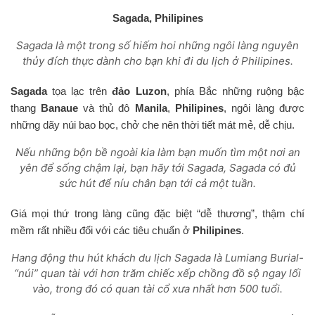
Sagada, Philipines
Sagada là một trong số hiếm hoi những ngôi làng nguyên
thủy đích thực dành cho bạn khi đi du lịch ở Philipines.
Sagada
tọa lạc trên
đảo Luzon
, phía Bắc những ruộng bậc
thang
Banaue
và thủ đô
Manila
,
Philipines
, ngôi làng được
những dãy núi bao bọc, chở che nên thời tiết mát mẻ, dễ chịu.
Nếu những bộn bề ngoài kia làm bạn muốn tìm một nơi an
yên để sống chậm lại, bạn hãy tới Sagada, Sagada có đủ
sức hút để níu chân bạn tới cả một tuần.
Giá mọi thứ trong làng cũng đặc biệt “dễ thương”, thậm chí
mềm rất nhiều đối với các tiêu chuẩn ở
Philipines
.
Hang động thu hút khách du lịch Sagada là Lumiang Burial-
“núi” quan tài với hơn trăm chiếc xếp chồng đồ sộ ngay lối
vào, trong đó có quan tài cổ xưa nhất hơn 500 tuổi.