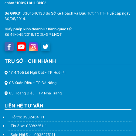
châm
"100% HÀI LÒNG"
.
Số GPKD:
3301546133 do Sở Kế Hoạch và Đầu Tư tỉnh TT- Huế cấp ngày
30/05/2014.
Giấy phép kinh doanh lữ hành quốc tế:
Số 46-049/2019/TCDL-GP LHQT
TRỤ SỞ - CHI NHÁNH
1/14/105 Lê Ngô Cát - TP Huế (*)
08 Xuân Diệu - TP Đà Nẵng
83 Hoàng Diệu - TP Nha Trang
LIÊN HỆ TƯ VẤN
Hỗ trợ: 0932464111
Thuê xe: 0898225111
Sale Nội Địa : 0935275111