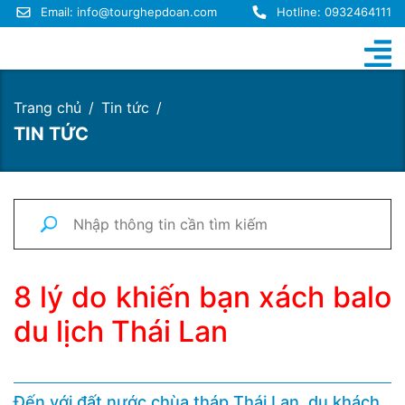
Email:
info@tourghepdoan.com
Hotline: 0932464111
Trang chủ
Tin tức
TIN TỨC
8 lý do khiến bạn xách balo
du lịch Thái Lan
Đến với đất nước chùa tháp Thái Lan, du khách