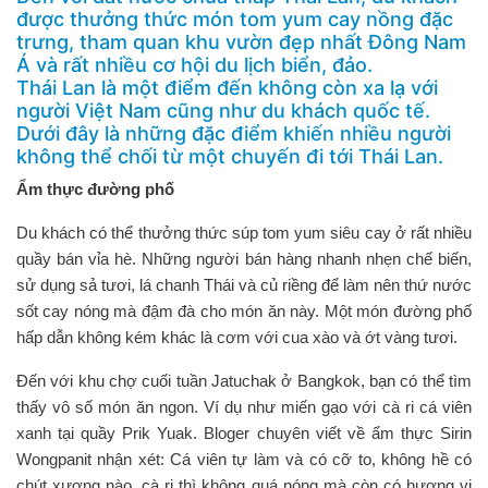
được thưởng thức món tom yum cay nồng đặc
trưng, tham quan khu vườn đẹp nhất Đông Nam
Á và rất nhiều cơ hội du lịch biển, đảo.
Thái Lan là một điểm đến không còn xa lạ với
người Việt Nam cũng như du khách quốc tế.
Dưới đây là những đặc điểm khiến nhiều người
không thể chối từ một chuyến đi tới Thái Lan.
Ẩm thực đường phố
Du khách có thể thưởng thức súp tom yum siêu cay ở rất nhiều
quầy bán vỉa hè. Những người bán hàng nhanh nhẹn chế biến,
sử dụng sả tươi, lá chanh Thái và củ riềng để làm nên thứ nước
sốt cay nóng mà đậm đà cho món ăn này. Một món đường phố
hấp dẫn không kém khác là cơm với cua xào và ớt vàng tươi.
Đến với khu chợ cuối tuần Jatuchak ở Bangkok, bạn có thể tìm
thấy vô số món ăn ngon. Ví dụ như miến gạo với cà ri cá viên
xanh tại quầy Prik Yuak. Bloger chuyên viết về ẩm thực Sirin
Wongpanit nhận xét: Cá viên tự làm và có cỡ to, không hề có
chút xương nào, cà ri thì không quá nóng mà còn có hương vị