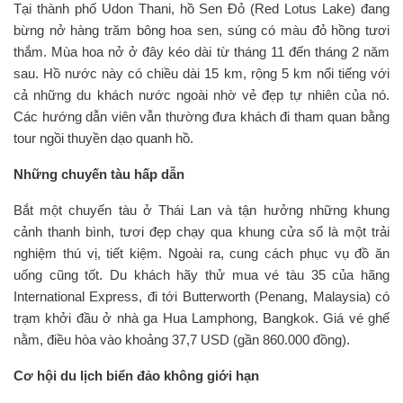
Tại thành phố Udon Thani, hồ Sen Đỏ (Red Lotus Lake) đang
bừng nở hàng trăm bông hoa sen, súng có màu đỏ hồng tươi
thắm. Mùa hoa nở ở đây kéo dài từ tháng 11 đến tháng 2 năm
sau. Hồ nước này có chiều dài 15 km, rộng 5 km nổi tiếng với
cả những du khách nước ngoài nhờ vẻ đẹp tự nhiên của nó.
Các hướng dẫn viên vẫn thường đưa khách đi tham quan bằng
tour ngồi thuyền dạo quanh hồ.
Những chuyến tàu hấp dẫn
Bắt một chuyến tàu ở Thái Lan và tận hưởng những khung
cảnh thanh bình, tươi đẹp chạy qua khung cửa sổ là một trải
nghiệm thú vị, tiết kiệm. Ngoài ra, cung cách phục vụ đồ ăn
uống cũng tốt. Du khách hãy thử mua vé tàu 35 của hãng
International Express, đi tới Butterworth (Penang, Malaysia) có
trạm khởi đầu ở nhà ga Hua Lamphong, Bangkok. Giá vé ghế
nằm, điều hòa vào khoảng 37,7 USD (gần 860.000 đồng).
Cơ hội du lịch biển đảo không giới hạn