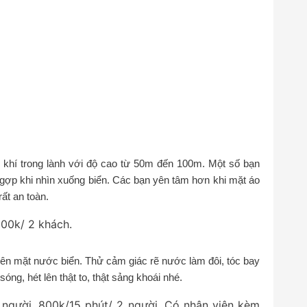
g khí trong lành với độ cao từ 50m đến 100m. Một số bạn
 ngợp khi nhìn xuống biển. Các bạn yên tâm hơn khi mặt áo
ất an toàn.
300k/ 2 khách.
trên mặt nước biển. Thử cảm giác rẽ nước làm đôi, tóc bay
óng, hét lên thật to, thật sảng khoái nhé.
 người, 800k/15 phút/ 2 người. Có nhân viên kèm