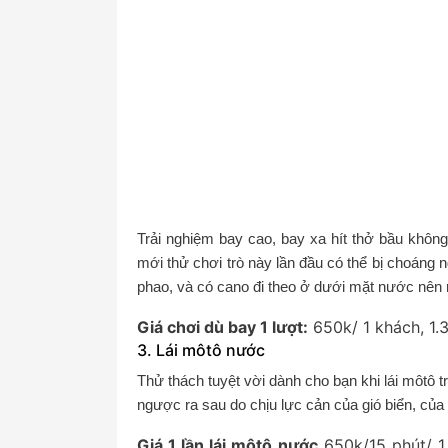
Trải nghiệm bay cao, bay xa hít thở bầu khôn
mới thử chơi trò này lần đầu có thể bị choáng
phao, và có cano đi theo ở dưới mặt nước nên r
Giá chơi dù bay 1 lượt:
650k/ 1 khách, 1.
3. Lái môtô nước
Thử thách tuyệt vời dành cho bạn khi lái môtô 
ngược ra sau do chịu lực cản của gió biển, của s
Giá 1 lần lái môtô nước
650k/15 phút/ 1