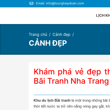
Email:
info@tourghepdoan.com
LỊCH K
Trang chủ
Cảnh đẹp
Du lị
CẢNH ĐẸP
Du lị
Du lị
Du lị
Du lị
Khám phá vẻ đẹp th
Du lị
Bãi Tranh Nha Trang
Khu du lịch Bãi tranh
là một trong những bãi 
thời tiết nước ta trở nên nắng nóng gay gắt, k