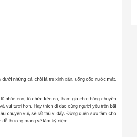
m dưới những cái chòi lá tre xinh xắn, uống cốc nước mát,
g lũ nhóc con, tổ chức kéo co, tham gia chơi bóng chuyền
và vui tươi hơn. Hay thích đi dạo cùng người yêu trên bãi
i câu chuyện vui, sẽ rất thú vị đấy. Đừng quên sưu tầm cho
ắc dễ thương mang về làm kỷ niệm.