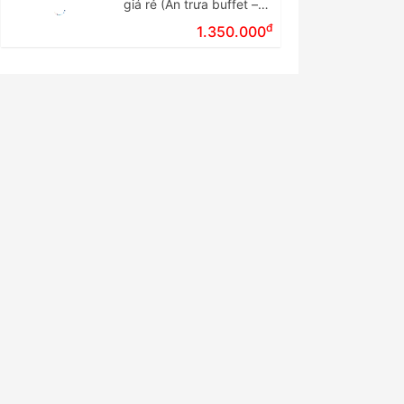
giá rẻ (Ăn trưa buffet –
Tour ghép đoàn)
đ
1.350.000