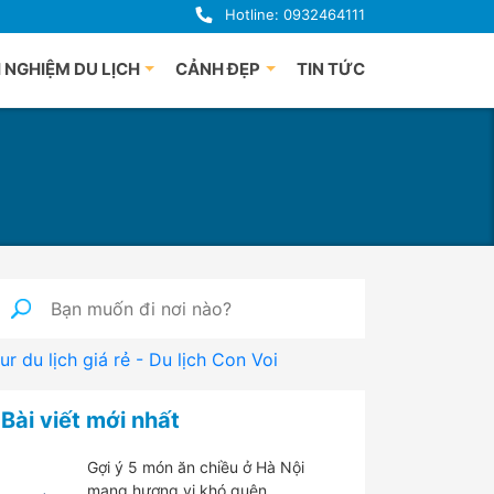
Hotline: 0932464111
 NGHIỆM DU LỊCH
CẢNH ĐẸP
TIN TỨC
uảng Bình
Du lịch Phú Quốc
uế
à Nẵng
i An
uảng Ngãi
ha Trang
nh Định
ur du lịch giá rẻ - Du lịch Con Voi
 Lạt
han Thiết
Bài viết mới nhất
hú Yên
Gợi ý 5 món ăn chiều ở Hà Nội
mang hương vị khó quên