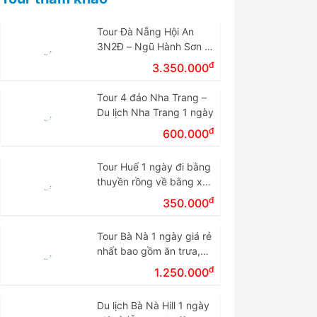
Tour Đà Nẵng Hội An
3N2Đ – Ngũ Hành Sơn –
Cù Lao Chàm – Bà Nà
đ
3.350.000
Tour 4 đảo Nha Trang –
Du lịch Nha Trang 1 ngày
đ
600.000
Tour Huế 1 ngày đi bằng
thuyền rồng về bằng xe
giá rẻ.
đ
350.000
Tour Bà Nà 1 ngày giá rẻ
nhất bao gồm ăn trưa,
vé cáp treo
đ
1.250.000
Du lịch Bà Nà Hill 1 ngày