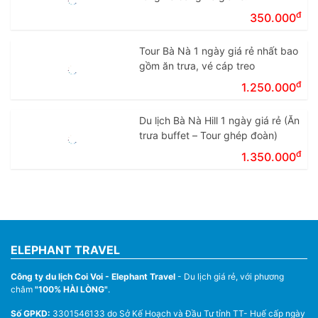
đ
350.000
Tour Bà Nà 1 ngày giá rẻ nhất bao
gồm ăn trưa, vé cáp treo
đ
1.250.000
Du lịch Bà Nà Hill 1 ngày giá rẻ (Ăn
trưa buffet – Tour ghép đoàn)
đ
1.350.000
ELEPHANT TRAVEL
Công ty du lịch Coi Voi - Elephant Travel
- Du lịch giá rẻ, với phương
châm
"100% HÀI LÒNG"
.
Số GPKD:
3301546133 do Sở Kế Hoạch và Đầu Tư tỉnh TT- Huế cấp ngày