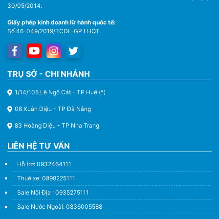
30/05/2014.
Giấy phép kinh doanh lữ hành quốc tế:
Số 46-049/2019/TCDL-GP LHQT
TRỤ SỞ - CHI NHÁNH
1/14/105 Lê Ngô Cát - TP Huế (*)
08 Xuân Diệu - TP Đà Nẵng
83 Hoàng Diệu - TP Nha Trang
LIÊN HỆ TƯ VẤN
Hỗ trợ: 0932464111
Thuê xe: 0898225111
Sale Nội Địa : 0935275111
Sale Nước Ngoài: 0836005588