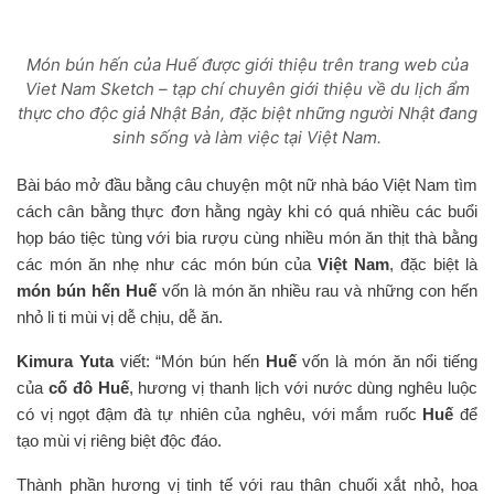
Món bún hến của Huế được giới thiệu trên trang web của
Viet Nam Sketch – tạp chí chuyên giới thiệu về du lịch ẩm
thực cho độc giả Nhật Bản, đặc biệt những người Nhật đang
sinh sống và làm việc tại Việt Nam.
Bài báo mở đầu bằng câu chuyện một nữ nhà báo Việt Nam tìm
cách cân bằng thực đơn hằng ngày khi có quá nhiều các buổi
họp báo tiệc tùng với bia rượu cùng nhiều món ăn thịt thà bằng
các món ăn nhẹ như các món bún của
Việt Nam
, đặc biệt là
món bún hến Huế
vốn là món ăn nhiều rau và những con hến
nhỏ li ti mùi vị dễ chịu, dễ ăn.
Kimura Yuta
viết: “Món bún hến
Huế
vốn là món ăn nổi tiếng
của
cố đô Huế
, hương vị thanh lịch với nước dùng nghêu luộc
có vị ngọt đậm đà tự nhiên của nghêu, với mắm ruốc
Huế
để
tạo mùi vị riêng biệt độc đáo.
Thành phần hương vị tinh tế với rau thân chuối xắt nhỏ, hoa