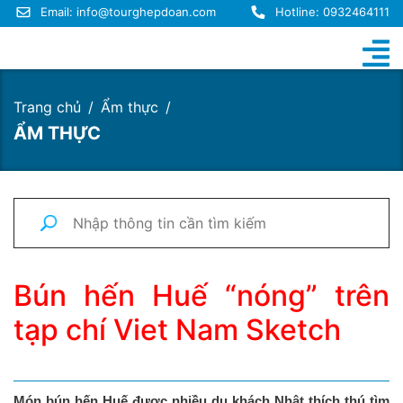
Email:
info@tourghepdoan.com
Hotline: 0932464111
Trang chủ
Ẩm thực
ẨM THỰC
Bún hến Huế “nóng” trên
tạp chí Viet Nam Sketch
Món bún hến Huế được nhiều du khách Nhật thích thú tìm