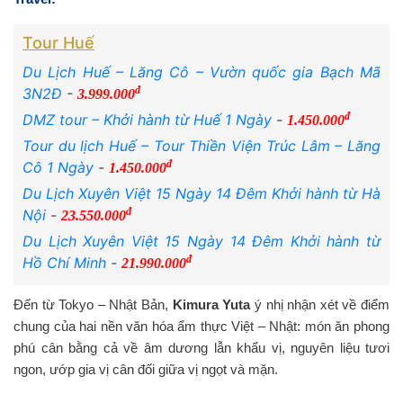
Tour Huế
Du Lịch Huế – Lăng Cô – Vườn quốc gia Bạch Mã
đ
3N2Đ
-
3.999.000
đ
DMZ tour – Khởi hành từ Huế 1 Ngày
-
1.450.000
Tour du lịch Huế – Tour Thiền Viện Trúc Lâm – Lăng
đ
Cô 1 Ngày
-
1.450.000
Du Lịch Xuyên Việt 15 Ngày 14 Đêm Khởi hành từ Hà
đ
Nội
-
23.550.000
Du Lịch Xuyên Việt 15 Ngày 14 Đêm Khởi hành từ
đ
Hồ Chí Minh
-
21.990.000
Đến từ Tokyo – Nhật Bản,
Kimura Yuta
ý nhị nhận xét về điểm
chung của hai nền văn hóa ẩm thực Việt – Nhật: món ăn phong
phú cân bằng cả về âm dương lẫn khẩu vị, nguyên liệu tươi
ngon, ướp gia vị cân đối giữa vị ngọt và mặn.