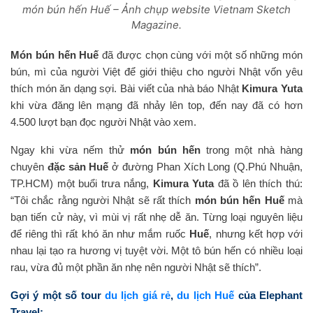
món bún hến Huế – Ảnh chụp website Vietnam Sketch
Magazine.
Món bún hến Huế
đã được chọn cùng với một số những món
bún, mì của người Việt để giới thiệu cho người Nhật vốn yêu
thích món ăn dạng sợi. Bài viết của nhà báo Nhật
Kimura Yuta
khi vừa đăng lên mạng đã nhảy lên top, đến nay đã có hơn
4.500 lượt bạn đọc người Nhật vào xem.
Ngay khi vừa nếm thử
món bún hến
trong một nhà hàng
chuyên
đặc sản Huế
ở đường Phan Xích Long (Q.Phú Nhuận,
TP.HCM) một buổi trưa nắng,
Kimura Yuta
đã ồ lên thích thú:
“Tôi chắc rằng người Nhật sẽ rất thích
món bún hến Huế
mà
bạn tiến cử này, vì mùi vị rất nhẹ dễ ăn. Từng loại nguyên liệu
để riêng thì rất khó ăn như mắm ruốc
Huế
, nhưng kết hợp với
nhau lại tạo ra hương vị tuyệt vời. Một tô bún hến có nhiều loại
rau, vừa đủ một phần ăn nhẹ nên người Nhật sẽ thích”.
Gợi ý một số tour
du lịch giá rẻ
,
du lịch Huế
của Elephant
Travel: