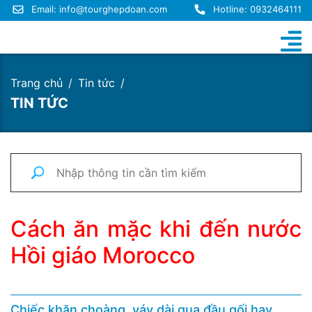
Email:
info@tourghepdoan.com
Hotline: 0932464111
Trang chủ
Tin tức
TIN TỨC
Cách ăn mặc khi đến nước
Hồi giáo Morocco
Chiếc khăn choàng, váy dài qua đầu gối hay