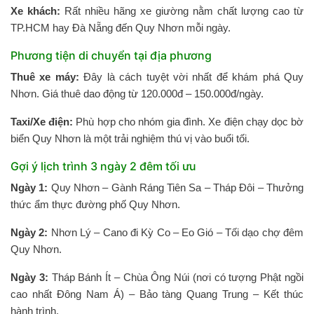
Xe khách:
Rất nhiều hãng xe giường nằm chất lượng cao từ
TP.HCM hay Đà Nẵng đến Quy Nhơn mỗi ngày.
Phương tiện di chuyển tại địa phương
Thuê xe máy:
Đây là cách tuyệt vời nhất để khám phá Quy
Nhơn. Giá thuê dao động từ 120.000đ – 150.000đ/ngày.
Taxi/Xe điện:
Phù hợp cho nhóm gia đình. Xe điện chạy dọc bờ
biển Quy Nhơn là một trải nghiệm thú vị vào buổi tối.
Gợi ý lịch trình 3 ngày 2 đêm tối ưu
Ngày 1:
Quy Nhơn – Gành Ráng Tiên Sa – Tháp Đôi – Thưởng
thức ẩm thực đường phố Quy Nhơn.
Ngày 2:
Nhơn Lý – Cano đi Kỳ Co – Eo Gió – Tối dạo chợ đêm
Quy Nhơn.
Ngày 3:
Tháp Bánh Ít – Chùa Ông Núi (nơi có tượng Phật ngồi
cao nhất Đông Nam Á) – Bảo tàng Quang Trung – Kết thúc
hành trình.