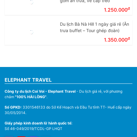
gồm ăn trưa, vé cáp treo
đ
1.250.000
Du lịch Bà Nà Hill 1 ngày giá rẻ (Ăn
trưa buffet – Tour ghép đoàn)
đ
1.350.000
ELEPHANT TRAVEL
Công ty du lịch Coi Voi - Elephant Travel
- Du lịch giá rẻ, với phương
châm
"100% HÀI LÒNG"
.
Số GPKD:
3301546133 do Sở Kế Hoạch và Đầu Tư tỉnh TT- Huế cấp ngày
30/05/2014.
Giấy phép kinh doanh lữ hành quốc tế:
Số 46-049/2019/TCDL-GP LHQT