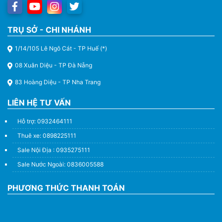
TRỤ SỞ - CHI NHÁNH
1/14/105 Lê Ngô Cát - TP Huế (*)
08 Xuân Diệu - TP Đà Nẵng
83 Hoàng Diệu - TP Nha Trang
LIÊN HỆ TƯ VẤN
Hỗ trợ: 0932464111
Thuê xe: 0898225111
Sale Nội Địa : 0935275111
Sale Nước Ngoài: 0836005588
PHƯƠNG THỨC THANH TOÁN