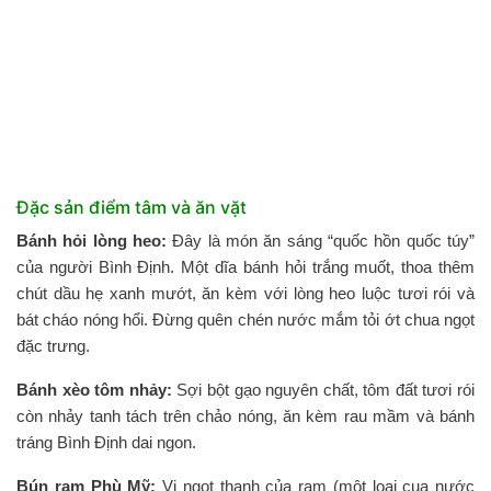
Đặc sản điểm tâm và ăn vặt
Bánh hỏi lòng heo:
Đây là món ăn sáng “quốc hồn quốc túy”
của người Bình Định. Một dĩa bánh hỏi trắng muốt, thoa thêm
chút dầu hẹ xanh mướt, ăn kèm với lòng heo luộc tươi rói và
bát cháo nóng hổi. Đừng quên chén nước mắm tỏi ớt chua ngọt
đặc trưng.
Bánh xèo tôm nhảy:
Sợi bột gạo nguyên chất, tôm đất tươi rói
còn nhảy tanh tách trên chảo nóng, ăn kèm rau mầm và bánh
tráng Bình Định dai ngon.
Bún rạm Phù Mỹ:
Vị ngọt thanh của rạm (một loại cua nước