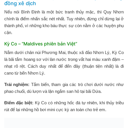
đồng xê dịch
Nếu nói Bình Định là một bức tranh thủy mặc, thì Quy Nhơn
chính là điểm nhấn sắc nét nhất. Tuy nhiên, đừng chỉ dừng lại ở
thành phố, vì những kho báu thực sự còn nằm ở các huyện phụ
cận.
Kỳ Co – “Maldives phiên bản Việt”
Nằm dưới chân núi Phương Mai, thuộc xã đảo Nhơn Lý, Kỳ Co
là bãi tắm hoang sơ với làn nước trong vắt hai màu xanh đậm –
nhạt rõ rệt. Cách duy nhất để đến đây (thuận tiện nhất) là đi
cano từ bến Nhơn Lý.
Trải nghiệm:
Tắm biển, tham gia các trò chơi dưới nước như
phao chuối, dù lượn và lặn ngắm san hô tại bãi Dứa.
Điểm đặc biệt:
Kỳ Co có những hốc đá tự nhiên, khi thủy triều
rút để lại những hồ bơi mini cực kỳ an toàn cho trẻ em.