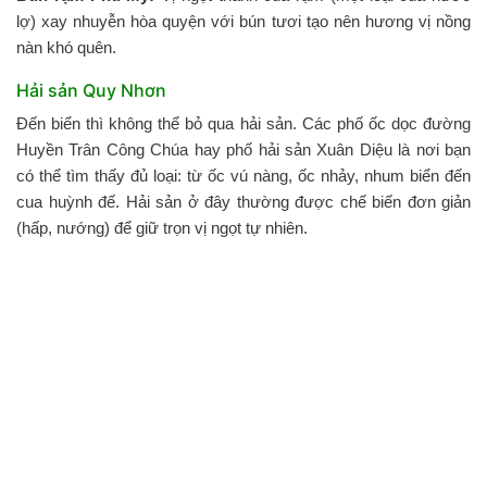
lợ) xay nhuyễn hòa quyện với bún tươi tạo nên hương vị nồng
nàn khó quên.
Hải sản Quy Nhơn
Đến biển thì không thể bỏ qua hải sản. Các phố ốc dọc đường
Huyền Trân Công Chúa hay phố hải sản Xuân Diệu là nơi bạn
có thể tìm thấy đủ loại: từ ốc vú nàng, ốc nhảy, nhum biển đến
cua huỳnh đế. Hải sản ở đây thường được chế biến đơn giản
(hấp, nướng) để giữ trọn vị ngọt tự nhiên.