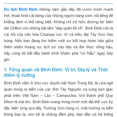
Du lịch Bình Định
những năm gần đây đã vươn mình mạnh
mẽ, thoát khỏi cái bóng của những người hàng xóm nổi tiếng để
khẳng định vị thế riêng biệt. Không chỉ sở hữu đường bờ biển
dài 134km với những bãi tắm “đẹp quên lối về”, Bình Định còn là
cái nôi của văn hóa Champa rực rỡ và triều đại Tây Sơn hào
hùng. Nếu bạn đang tìm kiếm một sự kết hợp hoàn hảo giữa
thiên nhiên hoang sơ, lịch sử sâu dày và ẩm thực nồng hậu,
hãy cùng tôi bắt đầu hành trình khám phá “xứ Nẫu” ngay bây
giờ.
1. Tổng quan về Bình Định: Vị trí, Địa lý và Thời
điểm lý tưởng
Bình Định nằm ở khu vực duyên hải Nam Trung Bộ, là cửa ngõ
quan trọng ra biển của các tỉnh Tây Nguyên và vùng tam giác
phát triển Việt Nam – Lào – Campuchia. Với thành phố Quy
Nhơn là trái tim, Bình Định mang trong mình một địa thế cực kỳ
đặc biệt: lưng tựa dãy Trường Sơn hùng vĩ, mặt hướng ra biển
Đông bao la, xen kẽ là những đầm phá, bán đảo và hệ thống