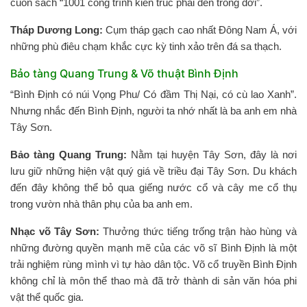
cuốn sách “1001 công trình kiến trúc phải đến trong đời”.
Tháp Dương Long:
Cụm tháp gạch cao nhất Đông Nam Á, với
những phù điêu chạm khắc cực kỳ tinh xảo trên đá sa thạch.
Bảo tàng Quang Trung & Võ thuật Bình Định
“Bình Định có núi Vọng Phu/ Có đầm Thị Nại, có cù lao Xanh”.
Nhưng nhắc đến Bình Định, người ta nhớ nhất là ba anh em nhà
Tây Sơn.
Bảo tàng Quang Trung:
Nằm tại huyện Tây Sơn, đây là nơi
lưu giữ những hiện vật quý giá về triều đại Tây Sơn. Du khách
đến đây không thể bỏ qua giếng nước cổ và cây me cổ thụ
trong vườn nhà thân phụ của ba anh em.
Nhạc võ Tây Sơn:
Thưởng thức tiếng trống trận hào hùng và
những đường quyền mạnh mẽ của các võ sĩ Bình Định là một
trải nghiệm rùng mình vì tự hào dân tộc. Võ cổ truyền Bình Định
không chỉ là môn thể thao mà đã trở thành di sản văn hóa phi
vật thể quốc gia.