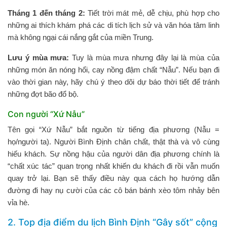
Tháng 1 đến tháng 2:
Tiết trời mát mẻ, dễ chịu, phù hợp cho
những ai thích khám phá các di tích lịch sử và văn hóa tâm linh
mà không ngại cái nắng gắt của miền Trung.
Lưu ý mùa mưa:
Tuy là mùa mưa nhưng đây lại là mùa của
những món ăn nóng hổi, cay nồng đậm chất “Nẫu”. Nếu bạn đi
vào thời gian này, hãy chú ý theo dõi dự báo thời tiết để tránh
những đợt bão đổ bộ.
Con người “Xứ Nẫu”
Tên gọi “Xứ Nẫu” bắt nguồn từ tiếng địa phương (Nẫu =
họ/người ta). Người Bình Định chân chất, thật thà và vô cùng
hiếu khách. Sự nồng hậu của người dân địa phương chính là
“chất xúc tác” quan trọng nhất khiến du khách đi rồi vẫn muốn
quay trở lại. Bạn sẽ thấy điều này qua cách họ hướng dẫn
đường đi hay nụ cười của các cô bán bánh xèo tôm nhảy bên
vỉa hè.
2. Top địa điểm du lịch Bình Định “Gây sốt” cộng