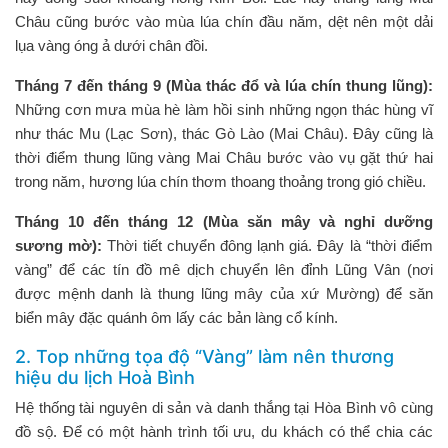
Châu cũng bước vào mùa lúa chín đầu năm, dệt nên một dải
lụa vàng óng ả dưới chân đồi.
Tháng 7 đến tháng 9 (Mùa thác đổ và lúa chín thung lũng):
Những cơn mưa mùa hè làm hồi sinh những ngọn thác hùng vĩ
như thác Mu (Lạc Sơn), thác Gò Lào (Mai Châu). Đây cũng là
thời điểm thung lũng vàng Mai Châu bước vào vụ gặt thứ hai
trong năm, hương lúa chín thơm thoang thoảng trong gió chiều.
Tháng 10 đến tháng 12 (Mùa săn mây và nghỉ dưỡng
sương mờ):
Thời tiết chuyển đông lạnh giá. Đây là “thời điểm
vàng” để các tín đồ mê dịch chuyển lên đỉnh Lũng Vân (nơi
được mệnh danh là thung lũng mây của xứ Mường) để săn
biển mây đặc quánh ôm lấy các bản làng cổ kính.
2. Top những tọa độ “Vàng” làm nên thương
hiệu du lịch Hoà Bình
Hệ thống tài nguyên di sản và danh thắng tại Hòa Bình vô cùng
đồ sộ. Để có một hành trình tối ưu, du khách có thể chia các