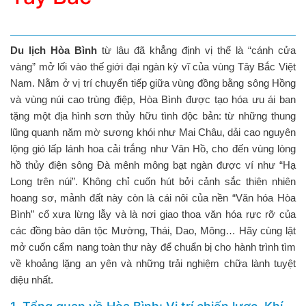
Du lịch Hòa Bình
từ lâu đã khẳng định vị thế là “cánh cửa
vàng” mở lối vào thế giới đại ngàn kỳ vĩ của vùng Tây Bắc Việt
Nam. Nằm ở vị trí chuyển tiếp giữa vùng đồng bằng sông Hồng
và vùng núi cao trùng điệp, Hòa Bình được tạo hóa ưu ái ban
tặng một địa hình sơn thủy hữu tình độc bản: từ những thung
lũng quanh năm mờ sương khói như Mai Châu, dải cao nguyên
lộng gió lấp lánh hoa cải trắng như Vân Hồ, cho đến vùng lòng
hồ thủy điện sông Đà mênh mông bạt ngàn được ví như “Hạ
Long trên núi”. Không chỉ cuốn hút bởi cảnh sắc thiên nhiên
hoang sơ, mảnh đất này còn là cái nôi của nền “Văn hóa Hòa
Bình” cổ xưa lừng lẫy và là nơi giao thoa văn hóa rực rỡ của
các đồng bào dân tộc Mường, Thái, Dao, Mông… Hãy cùng lật
mở cuốn cẩm nang toàn thư này để chuẩn bị cho hành trình tìm
về khoảng lặng an yên và những trải nghiệm chữa lành tuyệt
diệu nhất.