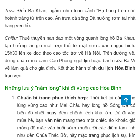
Trưa:
Đến Ba Khan, ngắm nhìn toàn cảnh “Hạ Long trên núi”
hoành tráng từ trên cao. Ăn trưa cá sông Đà nướng rơm tại nhà
hàng ven hồ.
Chiều:
Thuê thuyền nan dạo một vòng quanh lòng hồ Ba Khan,
tận hưởng làn gió mát rượi thổi từ mặt nước xanh ngọc bích.
15h30 lên xe dọc theo cao tốc trở về Hà Nội. Trên đường về,
dừng chân mua cam Cao Phong ngọt lịm hoặc bánh sữa Ba Vì
về làm quà cho gia đình. Kết thúc hành trình
du lịch Hòa Bình
trọn vẹn.
Những lưu ý “nằm lòng” khi đi vùng cao Hòa Bình
Chuẩn bị trang phục thích hợp:
Thời tiết tại các thung
lũng vùng cao như Mai Châu hay lòng hồ Sông Đà có
biên độ nhiệt ngày đêm chênh lệch khá lớn. Dù đi vào
mùa hè, bạn vẫn nên mang theo một chiếc áo khoác gió
mỏng để mặc vào buổi sớm muộn. Đi các điểm tâm linh
như đền Chúa Thác Bờ, hãy mặc trang phục lịch sự, kín