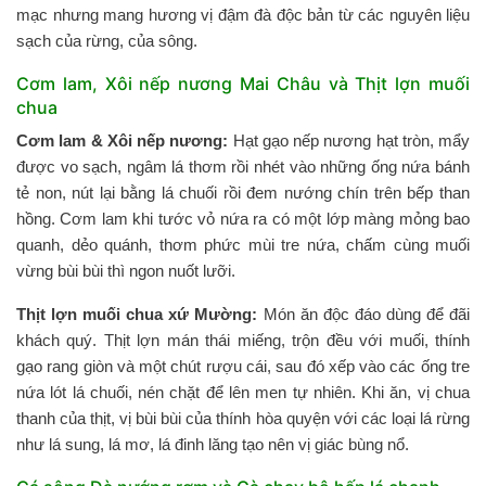
mạc nhưng mang hương vị đậm đà độc bản từ các nguyên liệu
sạch của rừng, của sông.
Cơm lam, Xôi nếp nương Mai Châu và Thịt lợn muối
chua
Cơm lam & Xôi nếp nương:
Hạt gạo nếp nương hạt tròn, mẩy
được vo sạch, ngâm lá thơm rồi nhét vào những ống nứa bánh
tẻ non, nút lại bằng lá chuối rồi đem nướng chín trên bếp than
hồng. Cơm lam khi tước vỏ nứa ra có một lớp màng mỏng bao
quanh, dẻo quánh, thơm phức mùi tre nứa, chấm cùng muối
vừng bùi bùi thì ngon nuốt lưỡi.
Thịt lợn muối chua xứ Mường:
Món ăn độc đáo dùng để đãi
khách quý. Thịt lợn mán thái miếng, trộn đều với muối, thính
gạo rang giòn và một chút rượu cái, sau đó xếp vào các ống tre
nứa lót lá chuối, nén chặt để lên men tự nhiên. Khi ăn, vị chua
thanh của thịt, vị bùi bùi của thính hòa quyện với các loại lá rừng
như lá sung, lá mơ, lá đinh lăng tạo nên vị giác bùng nổ.