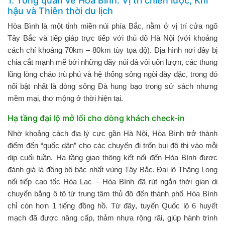
1. Tổng quan về Hòa Bình: Vị trí chiến lược, Khí
hậu và Thiên thời du lịch
Hòa Bình là một tỉnh miền núi phía Bắc, nằm ở vị trí cửa ngõ
Tây Bắc và tiếp giáp trực tiếp với thủ đô Hà Nội (với khoảng
cách chỉ khoảng 70km – 80km tùy tọa độ). Địa hình nơi đây bị
chia cắt mạnh mẽ bởi những dãy núi đá vôi uốn lượn, các thung
lũng lòng chảo trù phú và hệ thống sông ngòi dày đặc, trong đó
nổi bật nhất là dòng sông Đà hung bạo trong sử sách nhưng
mềm mại, thơ mộng ở thời hiện tại.
Hạ tầng đại lộ mở lối cho dòng khách check-in
Nhờ khoảng cách địa lý cực gần Hà Nội, Hòa Bình trở thành
điểm đến “quốc dân” cho các chuyến đi trốn bụi đô thị vào mỗi
dịp cuối tuần. Hạ tầng giao thông kết nối đến Hòa Bình được
đánh giá là đồng bộ bậc nhất vùng Tây Bắc. Đại lộ Thăng Long
nối tiếp cao tốc Hòa Lạc – Hòa Bình đã rút ngắn thời gian di
chuyển bằng ô tô từ trung tâm thủ đô đến thành phố Hòa Bình
chỉ còn hơn 1 tiếng đồng hồ. Từ đây, tuyến Quốc lộ 6 huyết
mạch đã được nâng cấp, thảm nhựa rộng rãi, giúp hành trình