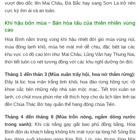
vượt đèo dốc lên Mai Châu, Đà Bắc hay sang Sơn La trở nên
cực kỳ êm ái và an toàn.
Khí hậu bốn mùa – Bản hòa tấu của thiên nhiên vùng
cao
Hòa Bình nằm trong vùng khí hậu nhiệt đới gió mùa vùng núi,
mùa đông lạnh khô, mùa hè mát mẻ dễ chịu, đặc biệt tại các
khu vực có độ cao lớn như Mai Châu, Lũng Vân hay Thung Nai,
thời tiết luôn có nét tương đồng với các khu nghỉ dưỡng ôn đới.
Tháng 1 đến thán 3 (Mùa xuân trẩy hội, hoa nở thắm rừng):
Đây là lúc hoa mận trắng tinh khôi, hoa đào rừng hồng rực rỡ
khoe sắc bên những nếp nhà sàn mộc mạc. Tiết trời xuân se
lạnh, có chút mưa phùn nhẹ rất thích hợp cho du lịch tâm linh tại
đền Chúa Thác Bờ hay quần thể hang động chùa Tiên.
Tháng 4 đến tháng 6 (Mùa trốn nóng, ngắm dòng nước
trong xanh):
Khi cái nắng gay gắt bao phủ đồng bằng, Hòa
Bình đón du khách bằng không khí mát rượi tại lòng hồ Sông Đà
hay dòng suối khoáng nóng Kim Bôi. Lúc này thung lũng Mai