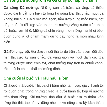
Cá sông Đà nướng rơm và Gà chạy bộ hấp lá chanh
Cá sông Đà nướng:
Những con cá trắm, cá lăng, cá thiểu
được đánh bắt tự nhiên từ lòng hồ sông Đà, thịt chắc, ngọt và
không bùi bùn. Cá được mổ sạch, tẩm ướp cùng mắc khén, hạt
dổi, muối ớt rồi kẹp vào thanh tre nướng vàng ruộm trên than
củi hoặc rơm khô. Miếng cá chín vàng, thơm lừng mùi khói bếp,
cuốn cùng lá lốt chấm mắm gừng cay nồng là món nhậu kinh
điển.
Gà đồi chạy bộ:
Gà được nuôi thả tự do trên các sườn đồi dốc
nên thịt cực kỳ săn chắc, da vàng giòn và ngọt đậm đà. Gà
thường được luộc chín tới, chặt miếng bày trên lá chuối xanh,
rắc chút lá chanh thái chỉ mỏng dính.
Chả cuốn lá bưởi và Trâu nấu lá lồm
Chả cuốn lá bưởi:
Thịt ba chỉ băm nhỏ, tẩm ướp gia vị hành tỏi
rồi cuốn chặt trong những chiếc lá bưởi bánh tẻ, kẹp vỉ nướng
trên than hồng. Khi nướng, tinh dầu lá bưởi tứa ra thấm vào
từng thớ thịt, tạo nên vị đắng nhẹ, thơm nồng cực kỳ kích thích