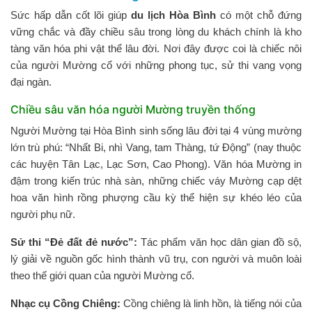
Sức hấp dẫn cốt lõi giúp
du lịch Hòa Bình
có một chỗ đứng
vững chắc và đầy chiều sâu trong lòng du khách chính là kho
tàng văn hóa phi vật thể lâu đời. Nơi đây được coi là chiếc nôi
của người Mường cổ với những phong tục, sử thi vang vọng
đại ngàn.
Chiều sâu văn hóa người Mường truyền thống
Người Mường tại Hòa Bình sinh sống lâu đời tại 4 vùng mường
lớn trù phú: “Nhất Bi, nhì Vang, tam Thàng, tứ Động” (nay thuộc
các huyện Tân Lạc, Lạc Sơn, Cao Phong). Văn hóa Mường in
đậm trong kiến trúc nhà sàn, những chiếc váy Mường cạp dệt
hoa văn hình rồng phượng cầu kỳ thể hiện sự khéo léo của
người phụ nữ.
Sử thi “Đẻ đất đẻ nước”:
Tác phẩm văn học dân gian đồ sộ,
lý giải về nguồn gốc hình thành vũ trụ, con người và muôn loài
theo thế giới quan của người Mường cổ.
Nhạc cụ Cồng Chiêng:
Cồng chiêng là linh hồn, là tiếng nói của