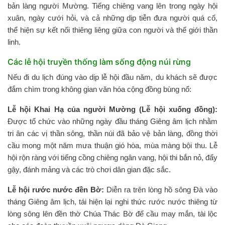
bản làng người Mường. Tiếng chiêng vang lên trong ngày hội
xuân, ngày cưới hỏi, và cả những dịp tiễn đưa người quá cố,
thể hiện sự kết nối thiêng liêng giữa con người và thế giới thần
linh.
Các lễ hội truyền thống làm sống động núi rừng
Nếu đi du lịch đúng vào dịp lễ hội đầu năm, du khách sẽ được
đắm chìm trong không gian văn hóa cộng đồng bùng nổ:
Lễ hội Khai Hạ của người Mường (Lễ hội xuống đồng):
Được tổ chức vào những ngày đầu tháng Giêng âm lịch nhằm
tri ân các vị thần sông, thần núi đã bảo vệ bản làng, đồng thời
cầu mong một năm mưa thuận gió hòa, mùa màng bội thu. Lễ
hội rộn ràng với tiếng cồng chiêng ngân vang, hội thi bắn nỏ, đẩy
gậy, đánh mảng và các trò chơi dân gian đặc sắc.
Lễ hội rước nước đền Bờ:
Diễn ra trên lòng hồ sông Đà vào
tháng Giêng âm lịch, tái hiện lại nghi thức rước nước thiêng từ
lòng sông lên đền thờ Chúa Thác Bờ để cầu may mắn, tài lộc