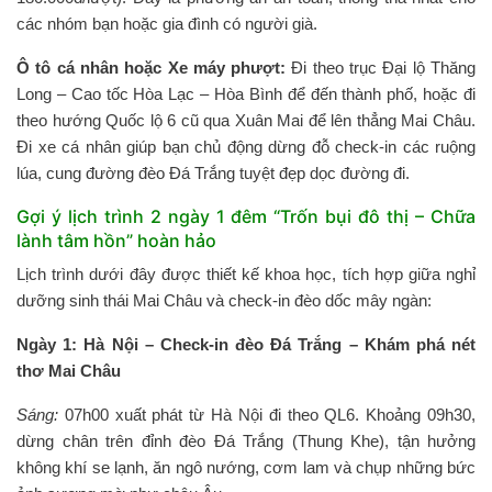
các nhóm bạn hoặc gia đình có người già.
Ô tô cá nhân hoặc Xe máy phượt:
Đi theo trục Đại lộ Thăng
Long – Cao tốc Hòa Lạc – Hòa Bình để đến thành phố, hoặc đi
theo hướng Quốc lộ 6 cũ qua Xuân Mai để lên thẳng Mai Châu.
Đi xe cá nhân giúp bạn chủ động dừng đỗ check-in các ruộng
lúa, cung đường đèo Đá Trắng tuyệt đẹp dọc đường đi.
Gợi ý lịch trình 2 ngày 1 đêm “Trốn bụi đô thị – Chữa
lành tâm hồn” hoàn hảo
Lịch trình dưới đây được thiết kế khoa học, tích hợp giữa nghỉ
dưỡng sinh thái Mai Châu và check-in đèo dốc mây ngàn:
Ngày 1: Hà Nội – Check-in đèo Đá Trắng – Khám phá nét
thơ Mai Châu
Sáng:
07h00 xuất phát từ Hà Nội đi theo QL6. Khoảng 09h30,
dừng chân trên đỉnh đèo Đá Trắng (Thung Khe), tận hưởng
không khí se lạnh, ăn ngô nướng, cơm lam và chụp những bức