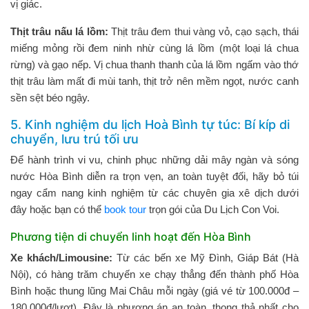
vị giác.
Thịt trâu nấu lá lồm:
Thịt trâu đem thui vàng vỏ, cạo sạch, thái
miếng mỏng rồi đem ninh nhừ cùng lá lồm (một loại lá chua
rừng) và gạo nếp. Vị chua thanh thanh của lá lồm ngấm vào thớ
thịt trâu làm mất đi mùi tanh, thịt trở nên mềm ngọt, nước canh
sền sệt béo ngậy.
5. Kinh nghiệm du lịch Hoà Bình tự túc: Bí kíp di
chuyển, lưu trú tối ưu
Để hành trình vi vu, chinh phục những dải mây ngàn và sóng
nước Hòa Bình diễn ra trọn vẹn, an toàn tuyệt đối, hãy bỏ túi
ngay cẩm nang kinh nghiệm từ các chuyên gia xê dịch dưới
đây hoặc bạn có thể
book tour
trọn gói của Du Lịch Con Voi.
Phương tiện di chuyển linh hoạt đến Hòa Bình
Xe khách/Limousine:
Từ các bến xe Mỹ Đình, Giáp Bát (Hà
Nội), có hàng trăm chuyến xe chạy thẳng đến thành phố Hòa
Bình hoặc thung lũng Mai Châu mỗi ngày (giá vé từ 100.000đ –
180.000đ/lượt). Đây là phương án an toàn, thong thả nhất cho