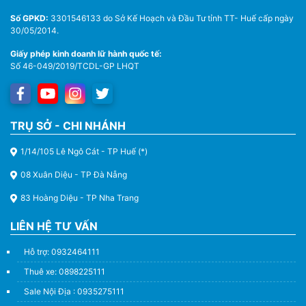
Số GPKD:
3301546133 do Sở Kế Hoạch và Đầu Tư tỉnh TT- Huế cấp ngày
30/05/2014.
Giấy phép kinh doanh lữ hành quốc tế:
Số 46-049/2019/TCDL-GP LHQT
TRỤ SỞ - CHI NHÁNH
1/14/105 Lê Ngô Cát - TP Huế (*)
08 Xuân Diệu - TP Đà Nẵng
83 Hoàng Diệu - TP Nha Trang
LIÊN HỆ TƯ VẤN
Hỗ trợ: 0932464111
Thuê xe: 0898225111
Sale Nội Địa : 0935275111