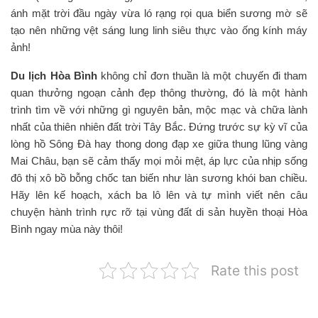
ánh mặt trời đầu ngày vừa ló rạng rọi qua biển sương mờ sẽ
tạo nên những vệt sáng lung linh siêu thực vào ống kính máy
ảnh!
Du lịch Hòa Bình
không chỉ đơn thuần là một chuyến đi tham
quan thưởng ngoạn cảnh đẹp thông thường, đó là một hành
trình tìm về với những gì nguyên bản, mộc mạc và chữa lành
nhất của thiên nhiên đất trời Tây Bắc. Đứng trước sự kỳ vĩ của
lòng hồ Sông Đà hay thong dong đạp xe giữa thung lũng vàng
Mai Châu, bạn sẽ cảm thấy mọi mỏi mệt, áp lực của nhịp sống
đô thị xô bồ bỗng chốc tan biến như làn sương khói ban chiều.
Hãy lên kế hoạch, xách ba lô lên và tự mình viết nên câu
chuyện hành trình rực rỡ tại vùng đất di sản huyền thoại Hòa
Bình ngay mùa này thôi!
Rate this post