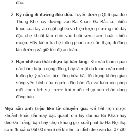
đáo.
Kỹ năng đi đường đèo dốc:
Tuyến đường QL6 qua đèo
Thung Khe hay đường vào Ba Khan, Đà Bắc có nhiều
khúc cua tay áo ngặt nghèo và hiện tượng sương mù dày
đặc che khuất tầm nhìn vào buổi sớm sớm hoặc chiều
muộn. Hãy kiểm tra hệ thống phanh xe cẩn thận, đi đúng
làn đường và giữ tốc độ an toàn.
Hạn chế rác thải nhựa tại bản làng:
Khi vào tham quan
các bản du lịch cộng đồng, hãy là một du khách văn minh:
không tự ý xả rác túi ni-lông bừa bãi, tôn trọng không gian
sống yên bình của người dân bản địa và luôn xin phép
một cách lịch sự trước khi muốn chụp ảnh chân dung
đồng bào.
Mẹo săn ảnh triệu like từ chuyên gia:
Để bắt trọn được
khoảnh khắc dải mây đặc quánh ôm lấy đồi núi Ba Khan hay
đèo Đá Trắng, bạn hãy chọn khung giờ xuất phát từ Hà Nội thật
sớm (khoảng 05h00 sáng) để khi lên tới đỉnh đèo vào lúc 07h30,