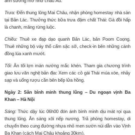
ảnh sương mờ như châu Âu.
Trưa:
Đến thung lũng Mai Châu, nhận phòng homestay nhà sàn
tại Bản Lác. Thưởng thức bữa trưa đậm chất Thái: Gà đồi hấp
lá chanh, măng rừng luộc.
Chiều:
Thuê xe đạp dạo quanh Bản Lác, bản Poom Coọng.
Thuê những bộ váy thổ cẩm sặc sỡ, check-in bên những cánh
đồng lúa xanh mướt.
Tối:
Ăn tối lợn mán nướng mắc khén. Tham gia chương trình
giao lưu văn nghệ bản địa: Xem các cô gái Thái múa xòe, nhảy
sạp và uống rượu cần bên bếp lửa hồng.
Ngày 2: Săn bình minh thung lũng – Du ngoạn vịnh Ba
Khan – Hà Nội
Sáng:
Thức dậy lúc 06h00 đón ánh bình minh dịu mát rọi qua
thung lũng. Ăn sáng xôi nếp nương. Trả phòng homestay, di
chuyển theo cung đường nhựa nhỏ men sườn núi dẫn vào Vịnh
Ba Khan (cách Mai Châu khoảng 30km).