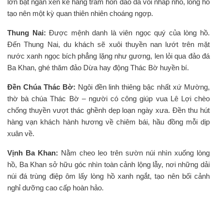
lớn bạt ngàn xen kẽ hàng trăm hòn đảo đá vôi nhấp nhô, lòng hồ
tạo nên một kỳ quan thiên nhiên choáng ngợp.
Thung Nai:
Được mệnh danh là viên ngọc quý của lòng hồ.
Đến Thung Nai, du khách sẽ xuôi thuyền nan lướt trên mặt
nước xanh ngọc bích phẳng lặng như gương, len lỏi qua đảo đá
Ba Khan, ghé thăm đảo Dừa hay động Thác Bờ huyền bí.
Đền Chúa Thác Bờ:
Ngôi đền linh thiêng bậc nhất xứ Mường,
thờ bà chúa Thác Bờ – người có công giúp vua Lê Lợi chèo
chống thuyền vượt thác ghềnh dẹp loạn ngày xưa. Đền thu hút
hàng vạn khách hành hương về chiêm bái, hầu đồng mỗi dịp
xuân về.
Vịnh Ba Khan:
Nằm cheo leo trên sườn núi nhìn xuống lòng
hồ, Ba Khan sở hữu góc nhìn toàn cảnh lộng lẫy, nơi những dải
núi đá trùng điệp ôm lấy lòng hồ xanh ngắt, tạo nên bối cảnh
nghỉ dưỡng cao cấp hoàn hảo.