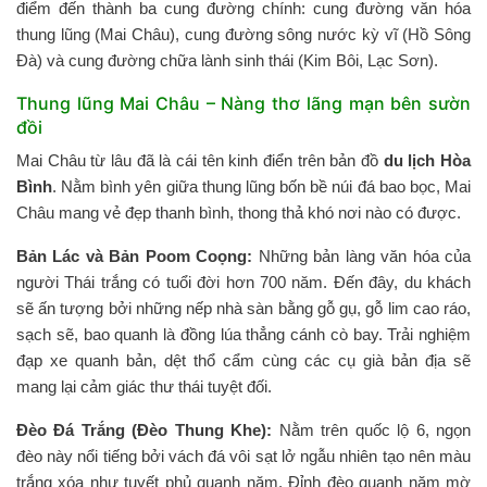
điểm đến thành ba cung đường chính: cung đường văn hóa
thung lũng (Mai Châu), cung đường sông nước kỳ vĩ (Hồ Sông
Đà) và cung đường chữa lành sinh thái (Kim Bôi, Lạc Sơn).
Thung lũng Mai Châu – Nàng thơ lãng mạn bên sườn
đồi
Mai Châu từ lâu đã là cái tên kinh điển trên bản đồ
du lịch Hòa
Bình
. Nằm bình yên giữa thung lũng bốn bề núi đá bao bọc, Mai
Châu mang vẻ đẹp thanh bình, thong thả khó nơi nào có được.
Bản Lác và Bản Poom Coọng:
Những bản làng văn hóa của
người Thái trắng có tuổi đời hơn 700 năm. Đến đây, du khách
sẽ ấn tượng bởi những nếp nhà sàn bằng gỗ gụ, gỗ lim cao ráo,
sạch sẽ, bao quanh là đồng lúa thẳng cánh cò bay. Trải nghiệm
đạp xe quanh bản, dệt thổ cẩm cùng các cụ già bản địa sẽ
mang lại cảm giác thư thái tuyệt đối.
Đèo Đá Trắng (Đèo Thung Khe):
Nằm trên quốc lộ 6, ngọn
đèo này nổi tiếng bởi vách đá vôi sạt lở ngẫu nhiên tạo nên màu
trắng xóa như tuyết phủ quanh năm. Đỉnh đèo quanh năm mờ