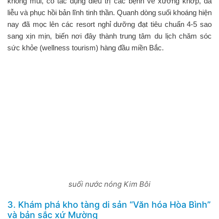
không mùi, có tác dụng điều trị các bệnh về xương khớp, da
liễu và phục hồi bản lĩnh tinh thần. Quanh dòng suối khoáng hiện
nay đã mọc lên các resort nghỉ dưỡng đạt tiêu chuẩn 4-5 sao
sang xịn mịn, biến nơi đây thành trung tâm du lịch chăm sóc
sức khỏe (wellness tourism) hàng đầu miền Bắc.
suối nước nóng Kim Bôi
3. Khám phá kho tàng di sản “Văn hóa Hòa Bình”
và bản sắc xứ Mường