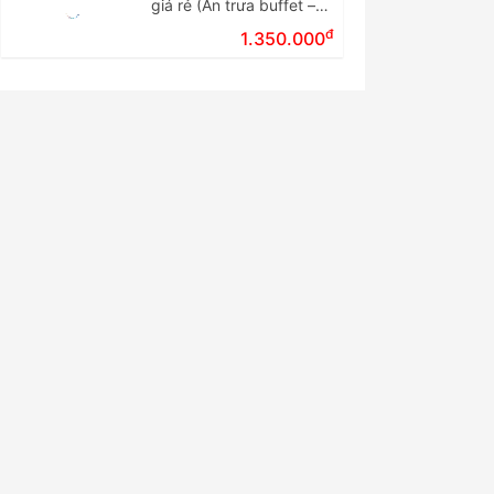
giá rẻ (Ăn trưa buffet –
Tour ghép đoàn)
đ
1.350.000