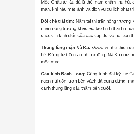
Mộc Châu từ lâu đã là thỏi nam châm thu hút 
mạn, khí hậu mát lành và dịch vụ du lịch phát tr
Đồi chè trái tim:
Nằm tại thị trấn nông trườn
nhân nông trường khéo léo tạo hình thành nhữn
check-in kinh điển của các cặp đôi và hội bạn t
Thung lũng mận Nà Ka:
Được ví như thiên đ
hè. Đứng từ trên cao nhìn xuống, Nà Ka như mộ
mộc mạc.
Cầu kính Bạch Long:
Công trình đạt kỷ lục Gu
ngọn núi uốn lượn bên vách đá dựng đứng, man
cảnh thung lũng sâu thẳm bên dưới.