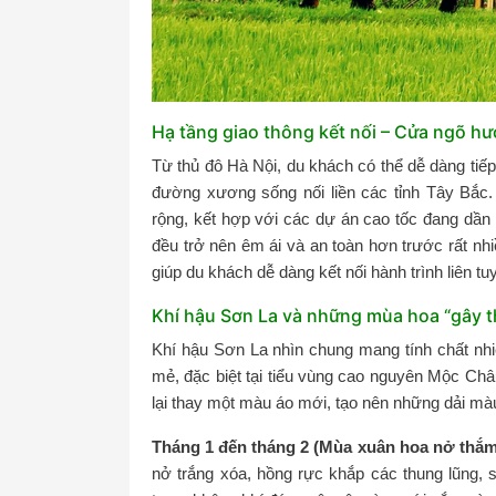
Hạ tầng giao thông kết nối – Cửa ngõ h
Từ thủ đô Hà Nội, du khách có thể dễ dàng tiế
đường xương sống nối liền các tỉnh Tây Bắc
rộng, kết hợp với các dự án cao tốc đang dần 
đều trở nên êm ái và an toàn hơn trước rất nh
giúp du khách dễ dàng kết nối hành trình liên t
Khí hậu Sơn La và những mùa hoa “gây 
Khí hậu Sơn La nhìn chung mang tính chất nhi
mẻ, đặc biệt tại tiểu vùng cao nguyên Mộc Ch
lại thay một màu áo mới, tạo nên những dải mà
Tháng 1 đến tháng 2 (Mùa xuân hoa nở thắm
nở trắng xóa, hồng rực khắp các thung lũng,