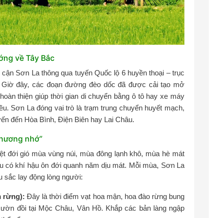
ướng về Tây Bắc
p cận Sơn La thông qua tuyến Quốc lộ 6 huyền thoại – trục
. Giờ đây, các đoạn đường đèo dốc đã được cải tạo mở
hoàn thiện giúp thời gian di chuyển bằng ô tô hay xe máy
iều. Sơn La đóng vai trò là trạm trung chuyển huyết mạch,
uyến đến Hòa Bình, Điện Biên hay Lai Châu.
thương nhớ”
ệt đới gió mùa vùng núi, mùa đông lạnh khô, mùa hè mát
âu có khí hậu ôn đới quanh năm dịu mát. Mỗi mùa, Sơn La
u sắc lay động lòng người:
 rừng):
Đây là thời điểm vạt hoa mận, hoa đào rừng bung
 sườn đồi tại Mộc Châu, Vân Hồ. Khắp các bản làng ngập