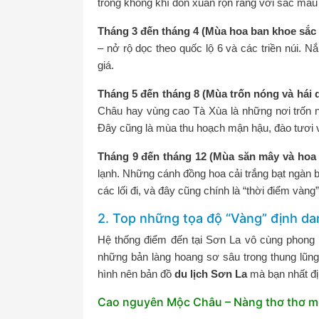
trong không khí đón xuân rộn ràng với sắc màu
Tháng 3 đến tháng 4 (Mùa hoa ban khoe sắc 
– nở rộ dọc theo quốc lộ 6 và các triền núi.
giá.
Tháng 5 đến tháng 8 (Mùa trốn nóng và hái 
Châu hay vùng cao Tà Xùa là những nơi trốn n
Đây cũng là mùa thu hoạch mận hậu, đào tươi 
Tháng 9 đến tháng 12 (Mùa săn mây và hoa d
lạnh. Những cánh đồng hoa cải trắng bạt ngàn 
các lối đi, và đây cũng chính là “thời điểm vàn
2. Top những tọa độ “Vàng” định d
Hệ thống điểm đến tại Sơn La vô cùng phong
những bản làng hoang sơ sâu trong thung lũng
hình nên bản đồ
du lịch Sơn La
mà bạn nhất đị
Cao nguyên Mộc Châu – Nàng thơ thơ m