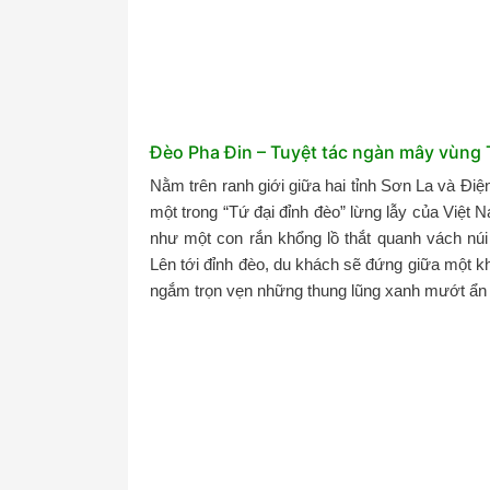
Đèo Pha Đin – Tuyệt tác ngàn mây vùng 
Nằm trên ranh giới giữa hai tỉnh Sơn La và Điện
một trong “Tứ đại đỉnh đèo” lừng lẫy của Việt
như một con rắn khổng lồ thắt quanh vách núi 
Lên tới đỉnh đèo, du khách sẽ đứng giữa một k
ngắm trọn vẹn những thung lũng xanh mướt ẩn 