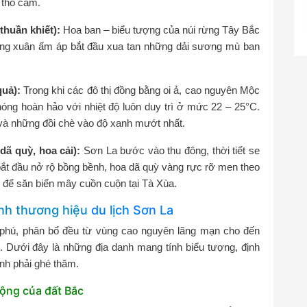
 thổ cẩm.
thuần khiết):
Hoa ban – biểu tượng của núi rừng Tây Bắc
 Nắng xuân ấm áp bắt đầu xua tan những dải sương mù ban
quả):
Trong khi các đô thị đồng bằng oi ả, cao nguyên Mộc
óng hoàn hảo với nhiệt độ luôn duy trì ở mức 22 – 25°C.
và những đồi chè vào độ xanh mướt nhất.
ã quỳ, hoa cải):
Sơn La bước vào thu đông, thời tiết se
bắt đầu nở rộ bồng bềnh, hoa dã quỳ vàng rực rỡ men theo
g” để săn biển mây cuồn cuộn tại Tà Xùa.
anh thương hiệu
du lịch Sơn La
 phú, phân bổ đều từ vùng cao nguyên lãng mạn cho đến
. Dưới đây là những địa danh mang tính biểu tượng, định
nh phải ghé thăm.
ộng của đất Bắc