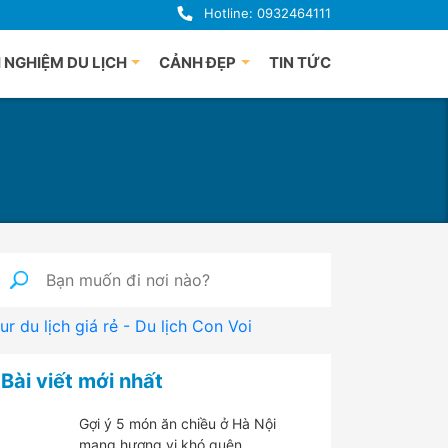
Hotline: 0932464111
 NGHIỆM DU LỊCH
CẢNH ĐẸP
TIN TỨC
uảng Bình
Du lịch Phú Quốc
uế
à Nẵng
i An
uảng Ngãi
ha Trang
nh Định
ur du lịch giá rẻ - Du lịch Con Voi
 Lạt
han Thiết
Bài viết mới nhất
hú Yên
Gợi ý 5 món ăn chiều ở Hà Nội
mang hương vị khó quên