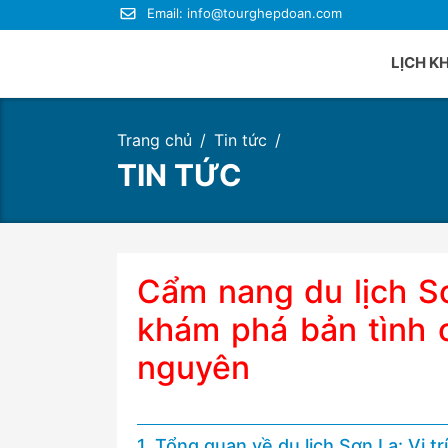
Email:
info@tourghepdoan.com
LỊCH K
Trang chủ
Tin tức
Du lị
TIN TỨC
Du lị
Du lị
Du lị
Du lị
Cẩm nang du lịch Sơ
Du lị
khám phá bản tình 
nguyên
1. Tổng quan về du lịch Sơn La: Vị trí