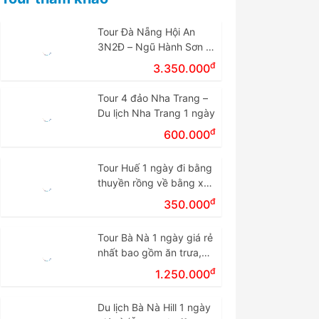
Tour Đà Nẵng Hội An
3N2Đ – Ngũ Hành Sơn –
Cù Lao Chàm – Bà Nà
đ
3.350.000
Tour 4 đảo Nha Trang –
Du lịch Nha Trang 1 ngày
đ
600.000
Tour Huế 1 ngày đi bằng
thuyền rồng về bằng xe
giá rẻ.
đ
350.000
Tour Bà Nà 1 ngày giá rẻ
nhất bao gồm ăn trưa,
vé cáp treo
đ
1.250.000
Du lịch Bà Nà Hill 1 ngày