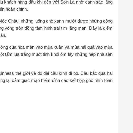
du khách hàng đầu khi đến với Sơn La nhờ cảnh sắc lãng
iển hoàn chỉnh.
g Mộc Châu, những luống chè xanh mướt được những công
g vòng tròn đồng tâm hình trái tim lãng mạn. Đây là điểm
hân.
ường của hoa mận vào mùa xuân và mùa hái quả vào mùa
t tấm lụa trắng muốt tinh khôi ôm lấy những nếp nhà sàn
inness thế giới về độ dài cầu kính đi bộ. Cầu bắc qua hai
g lại cảm giác mạo hiểm đỉnh cao kết hợp góc nhìn toàn