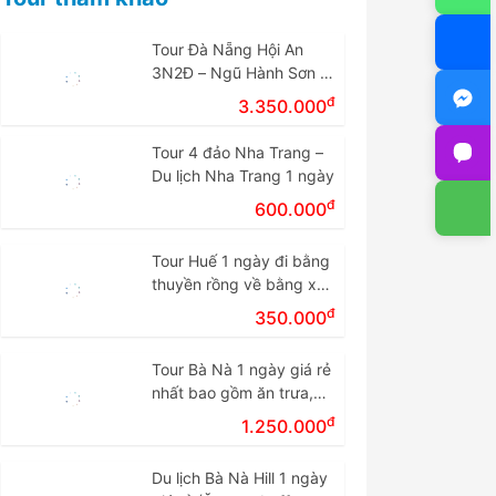
Tour Đà Nẵng Hội An
3N2Đ – Ngũ Hành Sơn –
Cù Lao Chàm – Bà Nà
đ
3.350.000
Tour 4 đảo Nha Trang –
Du lịch Nha Trang 1 ngày
đ
600.000
Tour Huế 1 ngày đi bằng
thuyền rồng về bằng xe
giá rẻ.
đ
350.000
Tour Bà Nà 1 ngày giá rẻ
nhất bao gồm ăn trưa,
vé cáp treo
đ
1.250.000
Du lịch Bà Nà Hill 1 ngày