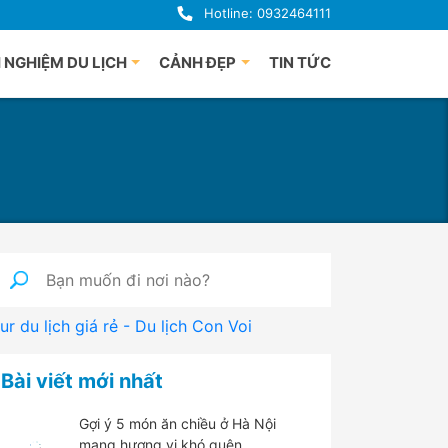
Hotline: 0932464111
 NGHIỆM DU LỊCH
CẢNH ĐẸP
TIN TỨC
uảng Bình
Du lịch Phú Quốc
uế
à Nẵng
i An
uảng Ngãi
ha Trang
nh Định
ur du lịch giá rẻ - Du lịch Con Voi
 Lạt
han Thiết
Bài viết mới nhất
hú Yên
Gợi ý 5 món ăn chiều ở Hà Nội
mang hương vị khó quên