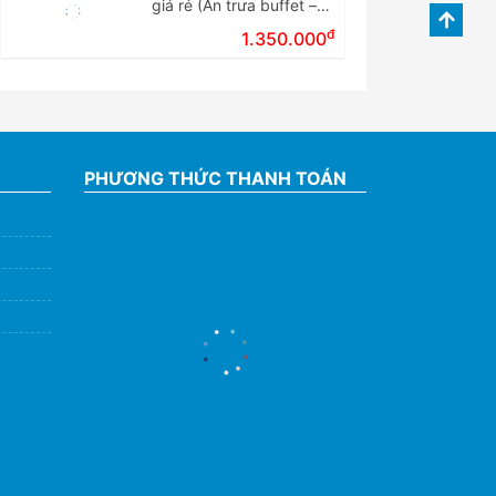
giá rẻ (Ăn trưa buffet –
Tour ghép đoàn)
đ
1.350.000
PHƯƠNG THỨC THANH TOÁN