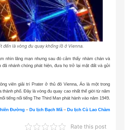
t đến là vòng đu quay khổng lồ ở Vienna.
 tầm nhìn lãng mạn nhưng sau đó cảm thấy nhàm chán và
n đã nhánh chóng phát hiện, đưa họ trở lại mặt đất và gửi
g viên giải trí Prater ở thủ đô Vienna, Áo là một trong
a thành phố. Đây là vòng đu quay cao nhất thế giới từ năm
nổi tiếng nổi tiếng The Third Man phát hành vào năm 1949.
Thiên Đường
–
Du lịch Bạch Mã
–
Du lịch Cù Lao Chàm
Rate this post