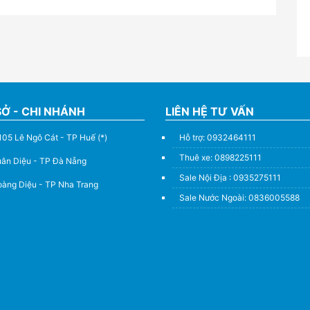
SỞ - CHI NHÁNH
LIÊN HỆ TƯ VẤN
105 Lê Ngô Cát - TP Huế (*)
Hỗ trợ: 0932464111
Thuê xe: 0898225111
uân Diệu - TP Đà Nẵng
Sale Nội Địa : 0935275111
àng Diệu - TP Nha Trang
Sale Nước Ngoài: 0836005588