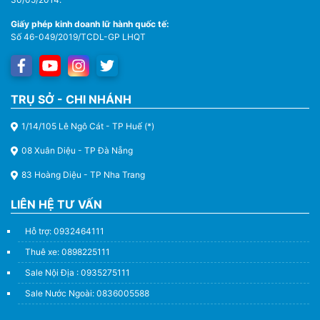
Giấy phép kinh doanh lữ hành quốc tế:
Số 46-049/2019/TCDL-GP LHQT
TRỤ SỞ - CHI NHÁNH
1/14/105 Lê Ngô Cát - TP Huế (*)
08 Xuân Diệu - TP Đà Nẵng
83 Hoàng Diệu - TP Nha Trang
LIÊN HỆ TƯ VẤN
Hỗ trợ: 0932464111
Thuê xe: 0898225111
Sale Nội Địa : 0935275111
Sale Nước Ngoài: 0836005588