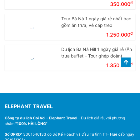
đ
350.000
Tour Bà Nà 1 ngày giá rẻ nhất bao
gồm ăn trưa, vé cáp treo
đ
1.250.000
Du lịch Bà Nà Hill 1 ngày giá rẻ (Ăn
trưa buffet – Tour ghép đoàn)
đ
1.350.000
ELEPHANT TRAVEL
Công ty du lịch Coi Voi - Elephant Travel
- Du lịch giá rẻ, với phương
châm
"100% HÀI LÒNG"
.
Số GPKD:
3301546133 do Sở Kế Hoạch và Đầu Tư tỉnh TT- Huế cấp ngày
30/05/2014.