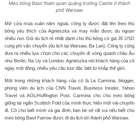
Mèo bông Basil tham quan quảng trường Castle ở thành
phố Warsaw.
Mở cửa mùa xuân năm ngoái, công ty được đặt tên theo thú
bông yêu thích của Agnieszka và may mắn được du ngoạn
nhiều nơi. Gói du lịch rẻ nhất dành cho thú bông có giá 35 USD
cùng phí vận chuyển (du lịch tại Warsaw, Ba Lan). Công ty cũng
đưa ra nhiều lựa chọn cho các chuyến đi vòng quanh châu Âu
như Berlin, Na Uy và London. Agnieszka nói khách hàng của cô
ngày một đông, nhiều yêu cầu tour đặc biệt từ khắp thế giới.
Một trong những khách hàng của cô là La Carmina, blogger,
phóng viên du lịch của CNN Travel, Business Insider, Yahoo
Travel và AOL/Huffington Post. Carmina cho chú mèo bông
giống tai ngắn Scottish Fold của mình thực hiện một vài chuyến
đi. Cô cho biết mình và gia đình, bạn bè sẽ rất vui nếu biết chù
mèo bông Basil Farrow được đi du lịch tới thành phố Warsaw.