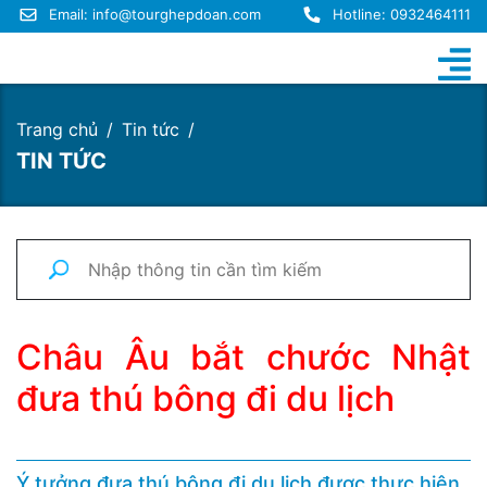
Email:
info@tourghepdoan.com
Hotline: 0932464111
Trang chủ
Tin tức
TIN TỨC
Châu Âu bắt chước Nhật
đưa thú bông đi du lịch
Ý tưởng đưa thú bông đi du lịch được thực hiện