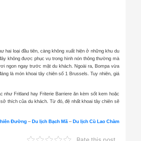
 hai loại đầu tiên, càng không xuất hiện ở những khu du
ở đây không được phục vụ trong hình nón thông thường mà
tươi ngon ngay trước mặt du khách. Ngoài ra, Bompa vừa
ng là món khoai tây chiên số 1 Brussels. Tuy nhiên, giá
ác như Fritland hay Friterie Barriere ăn kèm sốt kem hoặc
à sở thích của du khách. Từ đó, đệ nhất khoai tây chiên sẽ
Thiên Đường
–
Du lịch Bạch Mã
–
Du lịch Cù Lao Chàm
Rate this post