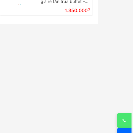
giá rẻ (Ăn trưa buffet –
Tour ghép đoàn)
đ
1.350.000