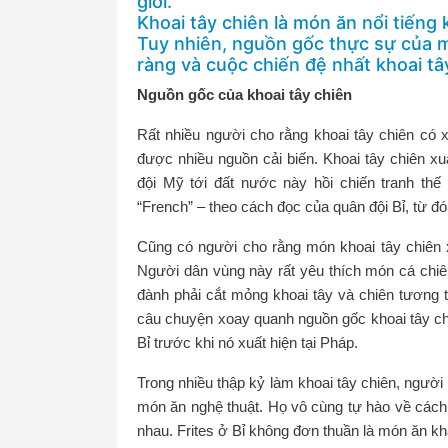
giới.
Khoai tây chiên là món ăn nổi tiếng
Tuy nhiên, nguồn gốc thực sự của m
ràng và cuộc chiến đệ nhất khoai t
Nguồn gốc của khoai tây chiên
Rất nhiều người cho rằng khoai tây chiên có 
được nhiều nguồn cải biến. Khoai tây chiên xuất
đội Mỹ tới đất nước này hồi chiến tranh thế 
“French” – theo cách đọc của quân đội Bỉ, từ đ
Cũng có người cho rằng món khoai tây chiên xu
Người dân vùng này rất yêu thích món cá chi
đành phải cắt mỏng khoai tây và chiên tương t
câu chuyện xoay quanh nguồn gốc khoai tây chi
Bỉ trước khi nó xuất hiện tại Pháp.
Trong nhiều thập kỷ làm khoai tây chiên, người
món ăn nghệ thuật. Họ vô cùng tự hào về cách l
nhau. Frites ở Bỉ không đơn thuần là món ăn kha