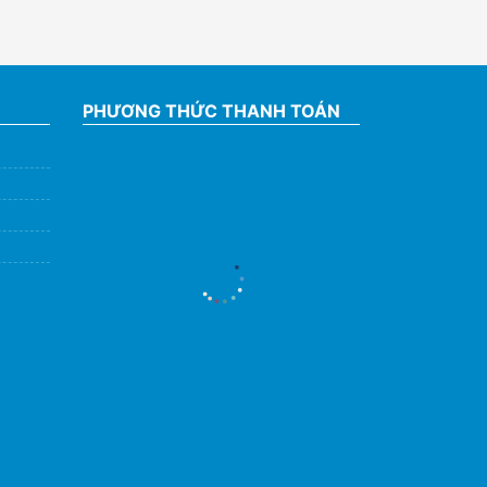
PHƯƠNG THỨC THANH TOÁN
Hỗ Trợ Viên
Đang hoạt động