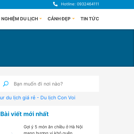
Hotline: 0932464111
 NGHIỆM DU LỊCH
CẢNH ĐẸP
TIN TỨC
uảng Bình
Du lịch Phú Quốc
uế
à Nẵng
i An
uảng Ngãi
ha Trang
nh Định
ur du lịch giá rẻ - Du lịch Con Voi
 Lạt
han Thiết
Bài viết mới nhất
hú Yên
Gợi ý 5 món ăn chiều ở Hà Nội
mang hương vị khó quên