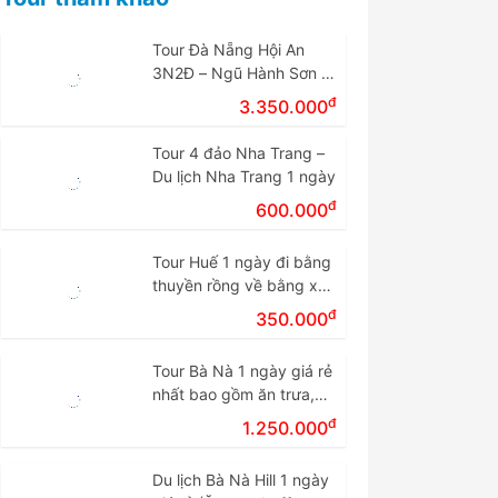
Tour Đà Nẵng Hội An
3N2Đ – Ngũ Hành Sơn –
Cù Lao Chàm – Bà Nà
đ
3.350.000
Tour 4 đảo Nha Trang –
Du lịch Nha Trang 1 ngày
đ
600.000
Tour Huế 1 ngày đi bằng
thuyền rồng về bằng xe
giá rẻ.
đ
350.000
Tour Bà Nà 1 ngày giá rẻ
nhất bao gồm ăn trưa,
vé cáp treo
đ
1.250.000
Du lịch Bà Nà Hill 1 ngày