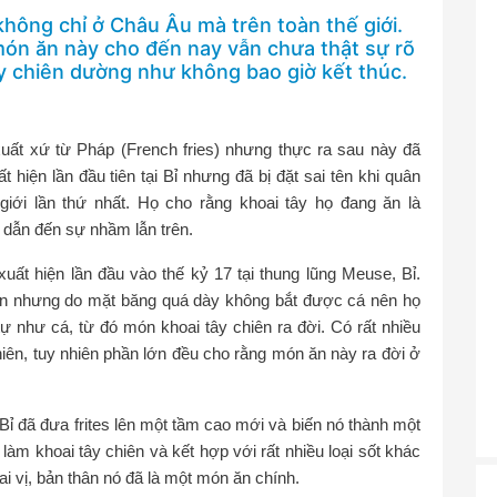
 không chỉ ở Châu Âu mà trên toàn thế giới.
ón ăn này cho đến nay vẫn chưa thật sự rõ
ây chiên dường như không bao giờ kết thúc.
xuất xứ từ Pháp (French fries) nhưng thực ra sau này đã
 hiện lần đầu tiên tại Bỉ nhưng đã bị đặt sai tên khi quân
giới lần thứ nhất. Họ cho rằng khoai tây họ đang ăn là
ó dẫn đến sự nhầm lẫn trên.
ất hiện lần đầu vào thế kỷ 17 tại thung lũng Meuse, Bỉ.
ên nhưng do mặt băng quá dày không bắt được cá nên họ
ự như cá, từ đó món khoai tây chiên ra đời. Có rất nhiều
ên, tuy nhiên phần lớn đều cho rằng món ăn này ra đời ở
 Bỉ đã đưa frites lên một tầm cao mới và biến nó thành một
àm khoai tây chiên và kết hợp với rất nhiều loại sốt khác
i vị, bản thân nó đã là một món ăn chính.