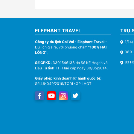
ELEPHANT TRAVEL
TRỤ 
Công ty du lịch Coi Voi - Elephant Travel
-
1/14/
Du lịch giá rẻ, với phương châm
"100% HÀI
08 X
LÒNG"
.
83 Ho
Số GPKD:
3301546133 do Sở Kế Hoạch và
Đầu Tư tỉnh TT- Huế cấp ngày 30/05/2014.
Giấy phép kinh doanh lữ hành quốc tế:
Số 46-049/2019/TCDL-GP LHQT