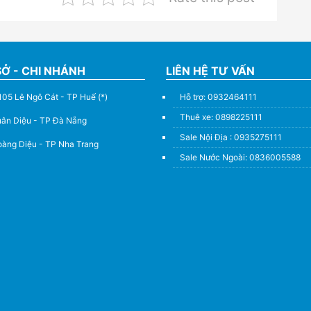
SỞ - CHI NHÁNH
LIÊN HỆ TƯ VẤN
105 Lê Ngô Cát - TP Huế (*)
Hỗ trợ: 0932464111
Thuê xe: 0898225111
uân Diệu - TP Đà Nẵng
Sale Nội Địa : 0935275111
àng Diệu - TP Nha Trang
Sale Nước Ngoài: 0836005588