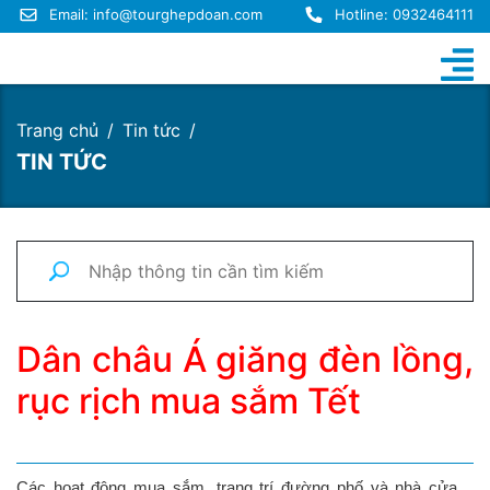
Email:
info@tourghepdoan.com
Hotline: 0932464111
Trang chủ
Tin tức
TIN TỨC
Dân châu Á giăng đèn lồng,
rục rịch mua sắm Tết
Các hoạt động mua sắm, trang trí đường phố và nhà cửa…