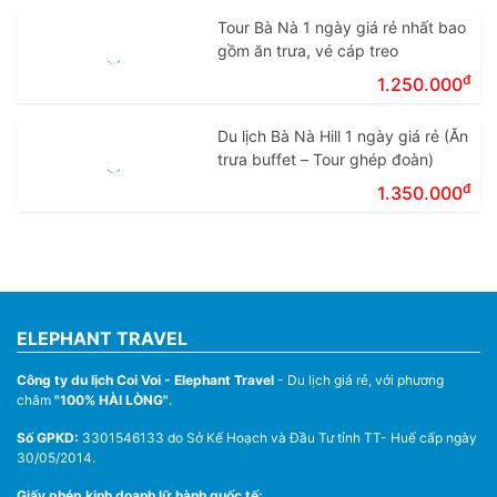
Tour Bà Nà 1 ngày giá rẻ nhất bao
gồm ăn trưa, vé cáp treo
đ
1.250.000
Du lịch Bà Nà Hill 1 ngày giá rẻ (Ăn
trưa buffet – Tour ghép đoàn)
đ
1.350.000
ELEPHANT TRAVEL
Công ty du lịch Coi Voi - Elephant Travel
- Du lịch giá rẻ, với phương
châm
"100% HÀI LÒNG"
.
Số GPKD:
3301546133 do Sở Kế Hoạch và Đầu Tư tỉnh TT- Huế cấp ngày
30/05/2014.
Giấy phép kinh doanh lữ hành quốc tế: