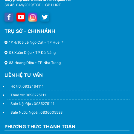
Số 46-049/2019/TCDL-GP LHQT
TRỤ SỞ - CHI NHÁNH
1/14/105 Lê Ngô Cát - TP Huế (*)
08 Xuân Diệu - TP Đà Nẵng
83 Hoàng Diệu - TP Nha Trang
LIÊN HỆ TƯ VẤN
Hỗ trợ: 0932464111
Thuê xe: 0898225111
Sale Nội Địa : 0935275111
Sale Nước Ngoài: 0836005588
PHƯƠNG THỨC THANH TOÁN