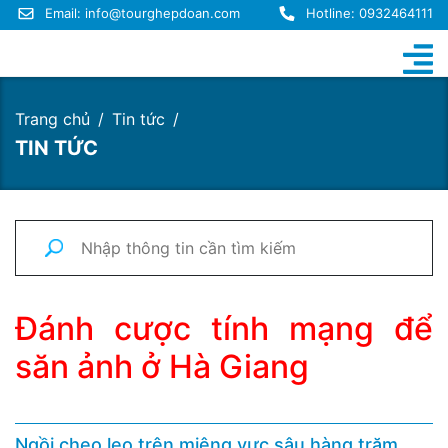
Email:
info@tourghepdoan.com
Hotline: 0932464111
Trang chủ
Tin tức
TIN TỨC
Đánh cược tính mạng để
săn ảnh ở Hà Giang
Ngồi cheo leo trên miệng vực sâu hàng trăm