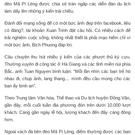
đèo Mã Pì Lèng được chia sẻ tràn ngập các diễn đàn du lịch
làm dấy lên những ý kiến trái chiều.
Đánh đổi mạng sống để có một bức ảnh đẹp trên facebook, liệu
có đáng?, tài khoản Xuan Trinh đặt câu hỏi. Có nhiều cách để
trải nghiệm cuộc sống, không nhất thiết là phải mạo hiểm chỉ vì
một bức ảnh, Bich Phuong đáp lời.
Câu chuyện thu hút nhiều ý kiến của các phượt thủ kỳ cựu.
Thường xuyên đi công tác ở Hà Giang và các tỉnh miền núi phía
Bắc, anh Tuan Nguyen bình luận: “Mỗi lần nhìn các bạn trẻ hò
nhau đi, chụp ảnh, lang thang… mình đều cầu mong cho các
bạn ấy bình an”.
Theo Trung tâm Văn hóa, Thể thao và Du lịch huyện Đồng Văn,
gần đây, mỗi cuối tuần địa phương đón trên dưới 10.000 lượt
khách. Càng gần ngày lễ hội, lượng khách đến đây càng đông
hơn.
Ngoài vách đá bên đèo Mã Pì Lèng, điểm thường được các bạn