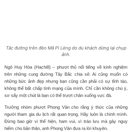
Tắc đường trên đèo Mã Pì Lèng do du khách dừng lại chụp
ảnh.
Ngô Huy Hòa (Hachi8) – phượt thủ nổi tiếng về kinh nghiệm
trên những cung đường Tây Bắc chia sẻ: Ai cũng muốn có
những bức ảnh đẹp nhưng bạn cũng cần phải có sự tỉnh táo,
không thể bất chấp tính mạng của mình. Chỉ cần không chú ý,
sơ sẩy một chút là bạn có thể trượt chân xuống vực đá.
Trưởng nhóm phượt Phong Vân cho rằng ý thức của những
người tham gia du lịch rất quan trọng. Hãy luôn là chính mình.
Đừng bao giờ vì thể hiện, ham vui, vì trào lưu mà gây nguy
hiểm cho bản thân, anh Phong Vân đưa ra lời khuyên.