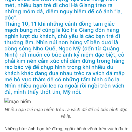
mét, nhiều bạn trẻ đi chơi Hà Giang trèo ra
những mỏm đá, điểm nguy hiểm để có ảnh “lạ,
độc”.
Tháng 10, 11 khi những cánh đồng tam giác
mạch bung nở cũng là lúc Hà Giang đón hàng
nghìn lượt du khách, chủ yếu là các bạn trẻ đi
thưởng lãm. Nhìn núi non hùng vĩ bên dưới là
dòng sông Nho Quế, Ngọc Mỹ (đến từ Quảng
Ninh) rất muốn có bức ảnh kỷ niệm đặc biệt, cô
phải kìm nén cảm xúc chỉ dám đứng trong hàng
rào bảo vệ để chụp hình trong khi nhiều du
khách khác đang đua nhau trèo ra vách đá mấp
mé bờ vực thẳm để có những tấm hình độc lạ.
Nhìn nhiều người leo ra ngoài rồi ngồi trên vách
đá, mình thấy thót tim, Mỹ nói.
Nhiều bạn trẻ mạo hiểm trèo ra vách đá để có bức hình độc
và lạ.
Những bức ảnh bạn trẻ đứng, ngồi chênh vênh trên vách đá ở