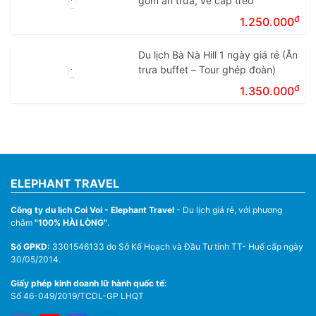
gồm ăn trưa, vé cáp treo
đ
1.250.000
Du lịch Bà Nà Hill 1 ngày giá rẻ (Ăn
trưa buffet – Tour ghép đoàn)
đ
1.350.000
ELEPHANT TRAVEL
Công ty du lịch Coi Voi - Elephant Travel
- Du lịch giá rẻ, với phương
châm
"100% HÀI LÒNG"
.
Số GPKD:
3301546133 do Sở Kế Hoạch và Đầu Tư tỉnh TT- Huế cấp ngày
30/05/2014.
Giấy phép kinh doanh lữ hành quốc tế:
Số 46-049/2019/TCDL-GP LHQT