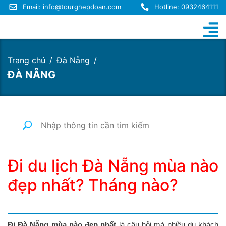
Email:
info@tourghepdoan.com
Hotline: 0932464111
Trang chủ
Đà Nẵng
ĐÀ NẴNG
Đi du lịch Đà Nẵng mùa nào
đẹp nhất? Tháng nào?
Đi Đà Nẵng mùa nào đẹp nhất
là câu hỏi mà nhiều du khách