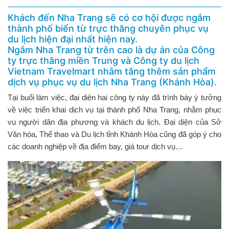
Khách đến Nha Trang sẽ có cơ hội được ngắm
thành phố biển từ trực thăng chuyên phục vụ
du lịch hiện đại nhất hiện nay.
Ngắm Nha Trang từ trên cao là dự án của Công
ty trực thăng miền Trung và Công ty du lịch
Vietnam Travelmart nhằm tăng thêm sản phẩm
dịch vụ phục vụ du lịch Nha Trang (Khánh Hòa).
Tại buổi làm việc, đại diện hai công ty này đã trình bày ý tưởng
về việc triển khai dịch vụ tại thành phố Nha Trang, nhằm phục
vụ người dân địa phương và khách du lịch. Đại diện của Sở
Văn hóa, Thể thao và Du lịch tỉnh Khánh Hòa cũng đã góp ý cho
các doanh nghiệp về địa điểm bay, giá tour dịch vụ…