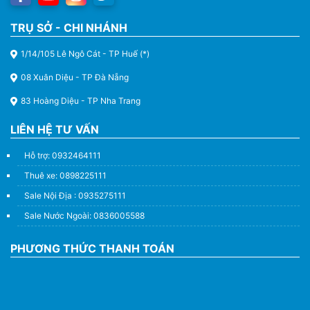
TRỤ SỞ - CHI NHÁNH
1/14/105 Lê Ngô Cát - TP Huế (*)
08 Xuân Diệu - TP Đà Nẵng
83 Hoàng Diệu - TP Nha Trang
LIÊN HỆ TƯ VẤN
Hỗ trợ: 0932464111
Thuê xe: 0898225111
Sale Nội Địa : 0935275111
Sale Nước Ngoài: 0836005588
PHƯƠNG THỨC THANH TOÁN