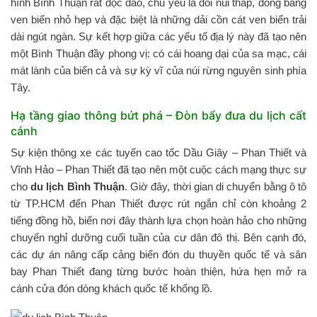
hình Bình Thuận rất độc đáo, chủ yếu là đồi núi thấp, đồng bằng
ven biển nhỏ hẹp và đặc biệt là những dải cồn cát ven biển trải
dài ngút ngàn. Sự kết hợp giữa các yếu tố địa lý này đã tạo nên
một Bình Thuận đầy phong vị: có cái hoang dại của sa mạc, cái
mát lành của biển cả và sự kỳ vĩ của núi rừng nguyên sinh phía
Tây.
Hạ tầng giao thông bứt phá – Đòn bẩy đưa du lịch cất
cánh
Sự kiện thông xe các tuyến cao tốc Dầu Giây – Phan Thiết và
Vĩnh Hảo – Phan Thiết đã tạo nên một cuộc cách mạng thực sự
cho
du lịch Bình Thuận
. Giờ đây, thời gian di chuyển bằng ô tô
từ TP.HCM đến Phan Thiết được rút ngắn chỉ còn khoảng 2
tiếng đồng hồ, biến nơi đây thành lựa chọn hoàn hảo cho những
chuyến nghỉ dưỡng cuối tuần của cư dân đô thị. Bên cạnh đó,
các dự án nâng cấp cảng biển đón du thuyền quốc tế và sân
bay Phan Thiết đang từng bước hoàn thiện, hứa hẹn mở ra
cánh cửa đón dòng khách quốc tế khổng lồ.