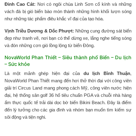
Đỉnh Cao Cát:
Nơi có ngôi chùa Linh Sơn cổ kính và những
vách đá bị gió biển bào mòn thành những hình khối lượn sóng
như những tác phẩm điêu khắc vĩ đại của tạo hóa.
Vịnh Triều Dương & Dốc Phượt:
Những cung đường sát biển
đẹp như tranh vẽ, nơi bạn có thể dừng xe, lắng nghe tiếng sóng
và đón những cơn gió lồng lộng từ biển Đông.
NovaWorld Phan Thiết – Siêu thành phố Biển – Du lịch
– Sức khỏe
Là một mảnh ghép hiện đại của
du lịch Bình Thuận
,
NovaWorld Phan Thiết mang đến hơi thở thời đại với công viên
giải trí Circus Land mang phong cách Mỹ, công viên nước hiện
đại, hệ thống sân golf 36 hố tiêu chuẩn PGA và chuỗi nhà hàng
ẩm thực quốc tế trải dài dọc bờ biển Bikini Beach. Đây là điểm
đến lý tưởng cho các gia đình và nhóm bạn muốn tìm kiếm sự
sôi động và tiện nghi.