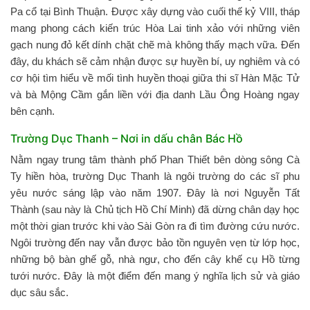
Pa cổ tại Bình Thuận. Được xây dựng vào cuối thế kỷ VIII, tháp
mang phong cách kiến trúc Hòa Lai tinh xảo với những viên
gạch nung đỏ kết dính chặt chẽ mà không thấy mạch vữa. Đến
đây, du khách sẽ cảm nhận được sự huyền bí, uy nghiêm và có
cơ hội tìm hiểu về mối tình huyền thoại giữa thi sĩ Hàn Mặc Tử
và bà Mộng Cầm gắn liền với địa danh Lầu Ông Hoàng ngay
bên cạnh.
Trường Dục Thanh – Nơi in dấu chân Bác Hồ
Nằm ngay trung tâm thành phố Phan Thiết bên dòng sông Cà
Ty hiền hòa, trường Dục Thanh là ngôi trường do các sĩ phu
yêu nước sáng lập vào năm 1907. Đây là nơi Nguyễn Tất
Thành (sau này là Chủ tịch Hồ Chí Minh) đã dừng chân dạy học
một thời gian trước khi vào Sài Gòn ra đi tìm đường cứu nước.
Ngôi trường đến nay vẫn được bảo tồn nguyên vẹn từ lớp học,
những bộ bàn ghế gỗ, nhà ngư, cho đến cây khế cụ Hồ từng
tưới nước. Đây là một điểm đến mang ý nghĩa lịch sử và giáo
dục sâu sắc.