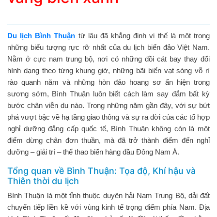
Du lịch Bình Thuận
từ lâu đã khẳng định vị thế là một trong
những biểu tượng rực rỡ nhất của du lịch biển đảo Việt Nam.
Nằm ở cực nam trung bộ, nơi có những đồi cát bay thay đổi
hình dạng theo từng khung giờ, những bãi biển vạt sóng vỗ rì
rào quanh năm và những hòn đảo hoang sơ ẩn hiện trong
sương sớm, Bình Thuận luôn biết cách làm say đắm bất kỳ
bước chân viễn du nào. Trong những năm gần đây, với sự bứt
phá vượt bậc về hạ tầng giao thông và sự ra đời của các tổ hợp
nghỉ dưỡng đẳng cấp quốc tế, Bình Thuận không còn là một
điểm dừng chân đơn thuần, mà đã trở thành điểm đến nghỉ
dưỡng – giải trí – thể thao biển hàng đầu Đông Nam Á.
Tổng quan về Bình Thuận: Tọa độ, Khí hậu và
Thiên thời du lịch
Bình Thuận là một tỉnh thuộc duyên hải Nam Trung Bộ, dải đất
chuyển tiếp liền kề với vùng kinh tế trọng điểm phía Nam. Địa