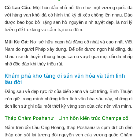
Cù Lao Câu:
Một hòn đảo nhỏ nổi lên như một vương quốc đá
với hàng vạn khối đá có hình thù kỳ dị xếp chồng lên nhau. Đảo
được bao bọc bởi rặng san hô nguyên sinh tuyệt đẹp, là nơi lý
tưởng để trekking và cắm trại qua đêm.
Mũi Kê Gà:
Nơi sở hữu ngọn hải đăng cổ nhất và cao nhất Việt
Nam do người Pháp xây dựng. Để đến được ngọn hải đăng, du
khách sẽ đi thuyền thúng hoặc ca nô vượt qua một dải đá nhấp
nhô độc đáo khi thủy triều rút.
Khám phá kho tàng di sản văn hóa và tâm linh
lâu đời
Đằng sau vẻ đẹp rực rỡ của biển xanh và cát trắng, Bình Thuận
còn giữ trong mình những trầm tích văn hóa sâu dày, những di
tích lịch sử ghi dấu một thời kỳ vàng son của các nền văn minh.
Tháp Chàm Poshanư – Linh hồn kiến trúc Champa cổ
Nằm trên đồi Lầu Ông Hoàng, tháp Poshanư là cụm di tích đền
tháp còn sót lại tương đối nguyên vẹn của vương quốc Chăm