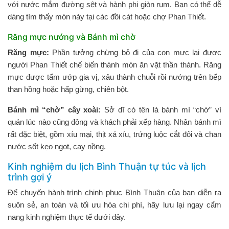
với nước mắm đường sệt và hành phi giòn rụm. Bạn có thể dễ
dàng tìm thấy món này tại các đồi cát hoặc chợ Phan Thiết.
Răng mực nướng và Bánh mì chờ
Răng mực:
Phần tưởng chừng bỏ đi của con mực lại được
người Phan Thiết chế biến thành món ăn vặt thần thánh. Răng
mực được tẩm ướp gia vị, xâu thành chuỗi rồi nướng trên bếp
than hồng hoặc hấp gừng, chiên bột.
Bánh mì “chờ” cây xoài:
Sở dĩ có tên là bánh mì “chờ” vì
quán lúc nào cũng đông và khách phải xếp hàng. Nhân bánh mì
rất đặc biệt, gồm xíu mại, thịt xá xíu, trứng luộc cắt đôi và chan
nước sốt kẹo ngọt, cay nồng.
Kinh nghiệm du lịch Bình Thuận tự túc và lịch
trình gợi ý
Để chuyến hành trình chinh phục Bình Thuận của bạn diễn ra
suôn sẻ, an toàn và tối ưu hóa chi phí, hãy lưu lại ngay cẩm
nang kinh nghiệm thực tế dưới đây.