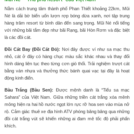
Nằm cách trung tâm thành phố Phan Thiết khoảng 22km, Mũi
Né là dải bờ biển uốn lượn rợp bóng dừa xanh, nơi tập trung
hàng trăm resort từ bình dân đến sang trọng. Mũi Né nổi tiếng
với những bãi tắm đẹp như bãi Rạng, bãi Hòn Rơm và đặc biệt
là các đồi cát.
Đồi Cát Bay (Đồi Cát Đỏ):
Nơi đây được ví như sa mạc thu
nhỏ, cát ở đây có hàng chục màu sắc khác nhau và thay đổi
hình dáng liên tục theo từng cơn gió thổi. Trải nghiệm trượt cát
bằng ván nhựa và thưởng thức bánh quai vạc tại đây là hoạt
động kinh điển.
Bàu Trắng (Bàu Sen):
Được mệnh danh là “Tiểu sa mạc
Sahara” của Việt Nam. Giữa những triền cát trắng xóa mênh
mông hiện ra hai hồ nước ngọt lớn rực rỡ hoa sen vào mùa nở
rộ. Cảm giác thuê xe địa hình ATV phóng băng băng qua những
đồi cát trắng vút sẽ khiến những ai đam mê tốc độ phải phấn
khích.