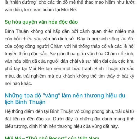
là “thiên đường” cho các tín đồ mê thể thao mạo hiểm như lướt
ván diều, lướt ván buồm tại Mũi Né.
Sự hòa quyện văn hóa độc đáo
Bình Thuận không chỉ hấp dẫn bởi cảnh quan thiên nhiên mà
còn bởi chiều sâu văn hóa lịch sử. Đây là nơi sinh sống lâu đời
của cộng đồng người Chăm với hệ thống tháp cổ và các lễ hội
truyền thống đặc sắc. Sự giao thoa giữa văn hóa Chăm cổ kính,
văn hóa biển dã của người dân chài và sự hiện đại của các khu
phố tây tại Mũi Né tạo nên một bức tranh Bình Thuận đa sắc
màu, đa trải nghiệm mà du khách không thể tìm thấy ở bất kỳ
nơi nào khác.
Những tọa độ “vàng” làm nên thương hiệu du
lịch Bình Thuận
Hệ thống điểm đến tại Bình Thuận vô cùng phong phú, trải dài từ
đất liền ra đến đảo xa. Dưới đây là những địa danh mang tính
biểu tượng, định hình nên thương hiệu của vùng đất này.
Mũi Né – “Thủ phủ Resort” của Việt Nam