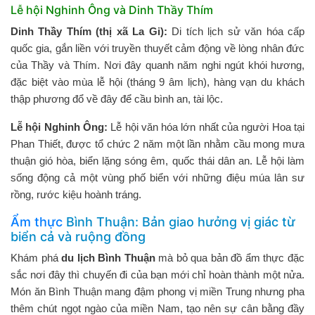
Lễ hội Nghinh Ông và Dinh Thầy Thím
Dinh Thầy Thím (thị xã La Gi):
Di tích lịch sử văn hóa cấp
quốc gia, gắn liền với truyền thuyết cảm động về lòng nhân đức
của Thầy và Thím. Nơi đây quanh năm nghi ngút khói hương,
đặc biệt vào mùa lễ hội (tháng 9 âm lịch), hàng vạn du khách
thập phương đổ về đây để cầu bình an, tài lộc.
Lễ hội Nghinh Ông:
Lễ hội văn hóa lớn nhất của người Hoa tại
Phan Thiết, được tổ chức 2 năm một lần nhằm cầu mong mưa
thuận gió hòa, biển lặng sóng êm, quốc thái dân an. Lễ hội làm
sống động cả một vùng phố biển với những điệu múa lân sư
rồng, rước kiệu hoành tráng.
Ẩm thực
Bình Thuận: Bản giao hưởng vị giác từ
biển cả và ruộng đồng
Khám phá
du lịch Bình Thuận
mà bỏ qua bản đồ ẩm thực đặc
sắc nơi đây thì chuyến đi của bạn mới chỉ hoàn thành một nửa.
Món ăn Bình Thuận mang đậm phong vị miền Trung nhưng pha
thêm chút ngọt ngào của miền Nam, tạo nên sự cân bằng đầy