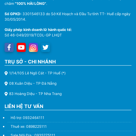
châm
"100% HÀI LÒNG"
.
Số GPKD:
3301546133 do Sở Kế Hoạch và Đầu Tư tỉnh TT- Huế cấp ngày
30/05/2014.
Giấy phép kinh doanh lữ hành quốc tế:
Số 46-049/2019/TCDL-GP LHQT
TRỤ SỞ - CHI NHÁNH
1/14/105 Lê Ngô Cát - TP Huế (*)
08 Xuân Diệu - TP Đà Nẵng
83 Hoàng Diệu - TP Nha Trang
LIÊN HỆ TƯ VẤN
Hỗ trợ: 0932464111
Thuê xe: 0898225111
Sale Nội Địa : 0935275111