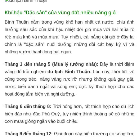
Khí hậu “Đặc sản” của vùng đất nhiều nắng gió
Bình Thuận nằm trong vùng khô hạn nhất cả nước, chịu ảnh
hưởng sâu sắc của khí hậu nhiệt đới gió mùa với hai mùa rõ
rệt: mùa khô và mùa mưa. Tuy nhiên, cái nắng cái gió ở đây lại
chính là “đặc sản” nuôi dưỡng những đồi cát bay kỳ vĩ và
những vườn thanh long bạt ngàn.
Tháng 1 đến tháng 5 (Mùa lý tưởng nhất):
Đây là thời điểm
vàng để trải nghiệm
du lịch Bình Thuận
. Lúc này, thời tiết vô
cùng trong trẻo, nắng vàng rực rỡ nhưng không quá gay gắt,
nước biển xanh ngắt và sóng êm, cực kỳ thích hợp cho các
hoạt động tắm biển và nghỉ dưỡng.
Tháng 6 đến tháng 8:
Trời nóng hơn, rất thích hợp cho du lịch
biển đảo như đảo Phú Quý, tuy nhiên thỉnh thoảng sẽ có những
cơn mưa giông ngắn vào buổi chiều.
Tháng 9 đến tháng 12:
Giai đoạn này biển thường có sóng lớn,