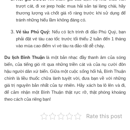
trượt cát, đi xe jeep hoặc mua hải sản tại làng chài, hãy
thương lượng và chốt giá rõ ràng trước khi sử dụng để
tránh những hiểu lầm không đáng có.
Vé tàu Phú Quý:
Nếu có lịch trình đi đảo Phú Quý, bạn
phải đặt vé tàu cao tốc trước tối thiểu 2 tuần đến 1 tháng
vào mùa cao điểm vì vé tàu ra đảo rất dễ cháy.
Du lịch Bình Thuận
là một bản nhạc đầy thanh âm của sóng
biển, của tiếng gió rít qua những triền cát và của nụ cười đôn
hậu người dân xứ biển. Giữa một cuộc sống hối hả, Bình Thuận
chính là liều thuốc chữa lành tuyệt vời, đưa bạn về với những
giá trị nguyên bản nhất của tự nhiên. Hãy xách ba lô lên và đi,
để cảm nhận một Bình Thuận thật rực rỡ, thật phóng khoáng
theo cách của riêng bạn!
Rate this post