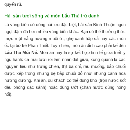
quyến rũ.
Hải sản tươi sống và món Lẩu Thả trứ danh
Là vùng biển có dòng hải lưu đặc biệt, hải sản Bình Thuận ngon
ngọt đậm đà hơn nhiều vùng biển khác. Bạn có thể thưởng thức
mực một nắng nướng muối ớt, ghẹ xanh hấp sả hay các món
ốc tại bờ kè Phan Thiết. Tuy nhiên, món ăn đỉnh cao phải kể đến
Lẩu Thả Mũi Né
. Món ăn này là sự kết hợp tinh tế giữa triết lý
ngũ hành: cá mai tươi rói làm nhân đặt giữa, xung quanh là các
nguyên liệu như trứng chiên, thịt ba chỉ, rau muống, bắp chuối
được xếp trong những bẹ bắp chuối đỏ như những cánh hoa
hướng dương. Khi ăn, du khách có thể dùng khô (trộn nước sốt
đậu phộng đặc sánh) hoặc dùng ướt (chan nước dùng nóng
hổi).