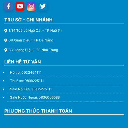
TRỤ SỞ - CHI NHÁNH
1/14/105 Lê Ngô Cát - TP Huế (*)
08 Xuân Diệu - TP Đà Nẵng
83 Hoàng Diệu - TP Nha Trang
LIÊN HỆ TƯ VẤN
Hỗ trợ: 0932464111
Thuê xe: 0898225111
Sale Nội Địa : 0935275111
Sale Nước Ngoài: 0836005588
PHƯƠNG THỨC THANH TOÁN