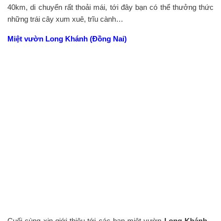
40km, di chuyển rất thoải mái, tới đây bạn có thể thưởng thức
những trái cây xum xuê, trĩu cành…
Miệt vườn Long Khánh (Đồng Nai)
Cuối cùng xin giới thiệu tới các bạn miệt vườn
Long Khánh –