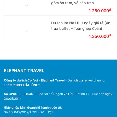
gồm ăn trưa, vé cáp treo
đ
1.250.000
Du lịch Bà Nà Hill 1 ngày giá rẻ (Ăn
trưa buffet – Tour ghép đoàn)
đ
1.350.000
ELEPHANT TRAVEL
Công ty du lịch Coi Voi - Elephant Travel
- Du lịch giá rẻ, với phương
châm
"100% HÀI LÒNG"
.
Số GPKD:
3301546133 do Sở Kế Hoạch và Đầu Tư tỉnh TT- Huế cấp ngày
30/05/2014.
Giấy phép kinh doanh lữ hành quốc tế:
Số 46-049/2019/TCDL-GP LHQT