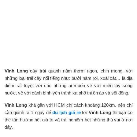
Vĩnh Long
cây trái quanh năm thơm ngon, chin mọng, với
những loại trái cây nổi tiếng như: bưởi năm roi, xoài cát… là địa
điểm rất tuyệt vời cho những ai muốn về với miền tây sông
nước, về với cảnh bình yên tránh xa phố thị ồn ào và sôi động.
Vĩnh Long
khá gần với HCM chỉ cách khoảng 120km, nên chỉ
cần giành ra 1 ngày để
du lịch giá rẻ
tới
Vĩnh Long
thì bạn có
thể tận hưởng hết giá trị và trải nghiệm hết những thú vui ở nơi
đây.