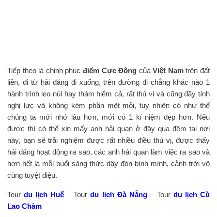
Tiếp theo là chinh phục
điểm Cực Đông
của
Việt Nam
trên đất
liền, đi từ hải đăng đi xuống, trên đường đi chẳng khác nào 1
hành trình leo núi hay thám hiểm cả, rất thú vị và cũng đầy tính
nghị lực và không kém phần mệt mỏi, tuy nhiên có như thế
chúng ta mới nhớ lâu hơn, mới có 1 kỉ niệm đẹp hơn. Nếu
được thì có thể xin mấy anh hải quan ở đây qua đêm tại nơi
này, bạn sẽ trải nghiệm được rất nhiều điều thú vị, được thấy
hải đăng hoạt động ra sao, các anh hải quan làm việc ra sao và
hơn hết là mỗi buổi sáng thức dậy đón bình mình, cảnh trời vô
cùng tuyệt diệu.
Tour
du lịch Huế
– Tour
du lịch Đà Nẵng
– Tour
du lịch Cù
Lao Chàm