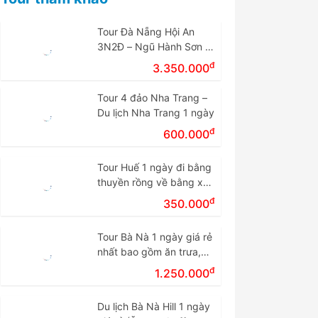
Tour Đà Nẵng Hội An
3N2Đ – Ngũ Hành Sơn –
Cù Lao Chàm – Bà Nà
đ
3.350.000
Tour 4 đảo Nha Trang –
Du lịch Nha Trang 1 ngày
đ
600.000
Tour Huế 1 ngày đi bằng
thuyền rồng về bằng xe
giá rẻ.
đ
350.000
Tour Bà Nà 1 ngày giá rẻ
nhất bao gồm ăn trưa,
vé cáp treo
đ
1.250.000
Du lịch Bà Nà Hill 1 ngày