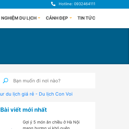
Hotline: 0932464111
 NGHIỆM DU LỊCH
CẢNH ĐẸP
TIN TỨC
uảng Bình
Du lịch Phú Quốc
uế
à Nẵng
i An
uảng Ngãi
ha Trang
nh Định
ur du lịch giá rẻ - Du lịch Con Voi
 Lạt
han Thiết
Bài viết mới nhất
hú Yên
Gợi ý 5 món ăn chiều ở Hà Nội
mang hương vị khó quên