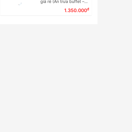
giá rẻ (Ăn trưa buffet –
Tour ghép đoàn)
đ
1.350.000