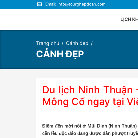
Email:
info@tourghepdoan.com
LỊCH K
Trang chủ
Cảnh đẹp
Du lị
CẢNH ĐẸP
Du lị
Du lị
Du lị
Du lị
Du lịch Ninh Thuận
Du lị
Mông Cổ ngay tại V
Điểm đến mới nổi ở Mũi Dinh (Ninh Thuận) v
căn lều độc đáo đang được dân phượt truyền