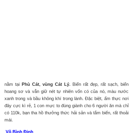
nằm tại
Phù Cát, vùng Cát Lý.
Biển rất đẹp, rất sạch, biển
hoang sơ và vẫn giữ nét tự nhiên vốn có của nó, màu nước
xanh trong và bầu không khí trong lành. Đặc biệt, ẩm thực nơi
đây cực kì rẻ, 1 con mực to đùng giành cho 6 người ăn mà chỉ
có 110k, bạn tha hồ thưởng thức hải sản và tắm biển, rất thoải
mái.
Võ Bình Định