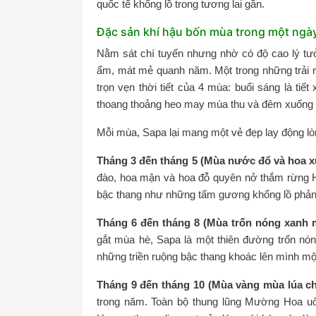
quốc tế khổng lồ trong tương lai gần.
Đặc sản khí hậu bốn mùa trong một ngà
Nằm sát chí tuyến nhưng nhờ có độ cao lý tưở
ẩm, mát mẻ quanh năm. Một trong những trải n
trọn vẹn thời tiết của 4 mùa: buổi sáng là ti
thoang thoảng heo may mùa thu và đêm xuống l
Mỗi mùa, Sapa lại mang một vẻ đẹp lay động lò
Tháng 3 đến tháng 5 (Mùa nước đổ và hoa x
đào, hoa mận và hoa đỗ quyên nở thắm rừng 
bậc thang như những tấm gương khổng lồ phản 
Tháng 6 đến tháng 8 (Mùa trốn nóng xanh 
gắt mùa hè, Sapa là một thiên đường trốn nóng
những triền ruộng bậc thang khoác lên mình mộ
Tháng 9 đến tháng 10 (Mùa vàng mùa lúa ch
trong năm. Toàn bộ thung lũng Mường Hoa u