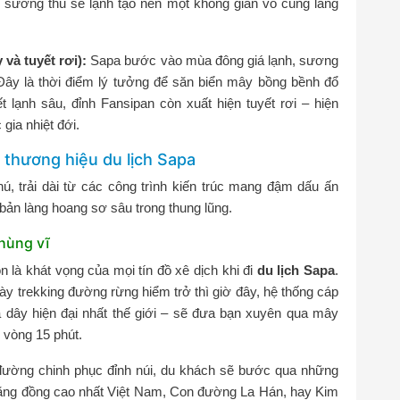
 sương thu se lạnh tạo nên một không gian vô cùng lãng
và tuyết rơi):
Sapa bước vào mùa đông giá lạnh, sương
Đây là thời điểm lý tưởng để săn biển mây bồng bềnh đổ
 lạnh sâu, đỉnh Fansipan còn xuất hiện tuyết rơi – hiện
gia nhiệt đới.
 thương hiệu du lịch Sapa
, trải dài từ các công trình kiến trúc mang đậm dấu ấn
bản làng hoang sơ sâu trong thung lũng.
hùng vĩ
 là khát vọng của mọi tín đồ xê dịch khi đi
du lịch Sapa
.
ày trekking đường rừng hiểm trở thì giờ đây, hệ thống cáp
 dây hiện đại nhất thế giới – sẽ đưa bạn xuyên qua mây
 vòng 15 phút.
ường chinh phục đỉnh núi, du khách sẽ bước qua những
bằng đồng cao nhất Việt Nam, Con đường La Hán, hay Kim