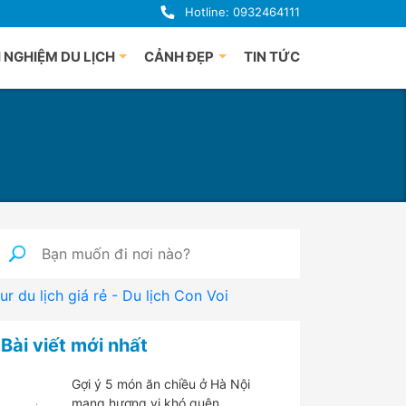
Hotline: 0932464111
 NGHIỆM DU LỊCH
CẢNH ĐẸP
TIN TỨC
uảng Bình
Du lịch Phú Quốc
uế
à Nẵng
i An
uảng Ngãi
ha Trang
nh Định
ur du lịch giá rẻ - Du lịch Con Voi
 Lạt
han Thiết
Bài viết mới nhất
hú Yên
Gợi ý 5 món ăn chiều ở Hà Nội
mang hương vị khó quên