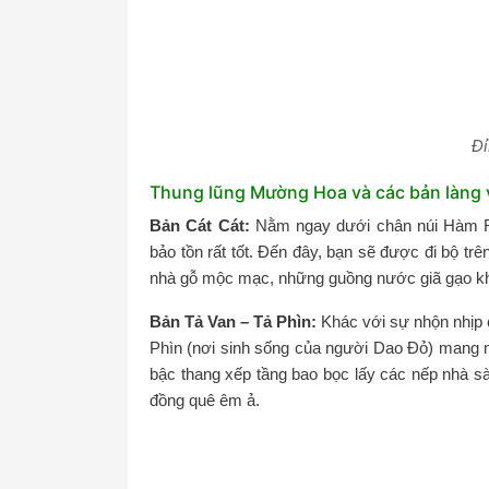
Đỉ
Thung lũng Mường Hoa và các bản làng 
Bản Cát Cát:
Nằm ngay dưới chân núi Hàm R
bảo tồn rất tốt. Đến đây, bạn sẽ được đi bộ t
nhà gỗ mộc mạc, những guồng nước giã gạo khổn
Bản Tả Van – Tả Phìn:
Khác với sự nhộn nhịp 
Phìn (nơi sinh sống của người Dao Đỏ) mang m
bậc thang xếp tầng bao bọc lấy các nếp nhà sà
đồng quê êm ả.