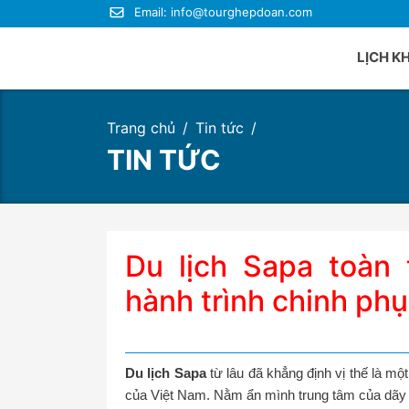
Email:
info@tourghepdoan.com
LỊCH K
Trang chủ
Tin tức
Du lị
TIN TỨC
Du lị
Du lị
Du lị
Du lị
Du lịch Sapa toàn 
Du lị
hành trình chinh phụ
Du lịch Sapa
từ lâu đã khẳng định vị thế là mộ
của Việt Nam. Nằm ẩn mình trung tâm của dãy