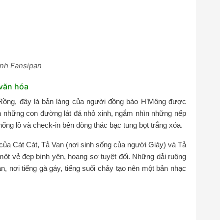
nh Fansipan
văn hóa
ồng, đây là bản làng của người đồng bào H’Mông được
rên những con đường lát đá nhỏ xinh, ngắm nhìn những nếp
g lồ và check-in bên dòng thác bạc tung bọt trắng xóa.
của Cát Cát, Tả Van (nơi sinh sống của người Giáy) và Tả
ột vẻ đẹp bình yên, hoang sơ tuyệt đối. Những dải ruộng
n, nơi tiếng gà gáy, tiếng suối chảy tạo nên một bản nhạc