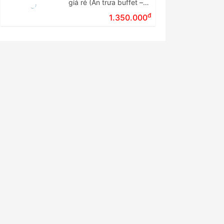
giá rẻ (Ăn trưa buffet –
Tour ghép đoàn)
đ
1.350.000