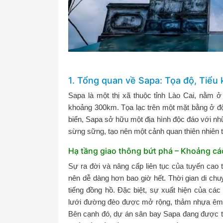
1. Tổng quan về Sapa: Tọa độ, Tiểu k
Sapa là một thị xã thuộc tỉnh Lào Cai, nằm 
khoảng 300km. Tọa lạc trên một mặt bằng ở đ
biển, Sapa sở hữu một địa hình độc đáo với nh
sừng sững, tạo nên một cảnh quan thiên nhiên 
Hạ tầng giao thông bứt phá – Khoảng cá
Sự ra đời và nâng cấp liên tục của tuyến cao 
nên dễ dàng hơn bao giờ hết. Thời gian di chu
tiếng đồng hồ. Đặc biệt, sự xuất hiện của cá
lưới đường đèo được mở rộng, thảm nhựa êm ái
Bên cạnh đó, dự án sân bay Sapa đang được t