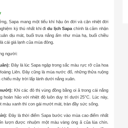
y
ng, Sapa mang một tiểu khí hậu ôn đới và cận nhiệt đới
ghiệm kỳ thú nhất khi đi
du lịch Sapa
chính là cảm nhận
ết xuân dịu mát, buổi trưa nắng ấm như mùa hạ, buổi chiều
à cái giá lạnh của mùa đông.
ng người:
uân):
Đây là lúc Sapa ngập trong sắc màu rực rỡ của hoa
Hoàng Liên. Đây cũng là mùa nước đổ, những thửa ruộng
chiếu mây trời lấp lánh dưới nắng xuân.
mướt):
Khi các đô thị vùng đồng bằng oi ả trong cái nắng
 hoàn hảo với nhiệt độ luôn duy trì dưới 25°C. Lúc này,
t màu xanh thì con gái mướt mát, tràn đầy sức sống.
ín):
Đây là thời điểm Sapa bước vào mùa cao điểm nhất
ốn lượn được nhuộm một màu vàng óng ả của lúa chín.