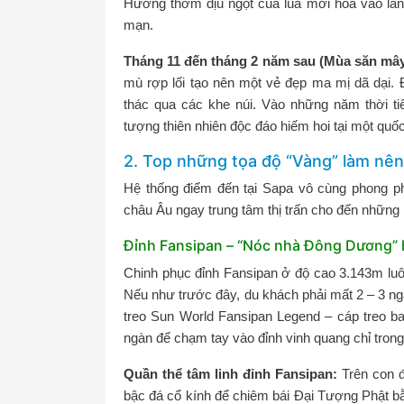
Hương thơm dịu ngọt của lúa mới hòa vào làn
mạn.
Tháng 11 đến tháng 2 năm sau (Mùa săn mây 
mù rợp lối tạo nên một vẻ đẹp ma mị dã dại. 
thác qua các khe núi. Vào những năm thời tiết
tượng thiên nhiên độc đáo hiếm hoi tại một quốc 
2. Top những tọa độ “Vàng” làm nên
Hệ thống điểm đến tại Sapa vô cùng phong phú
châu Âu ngay trung tâm thị trấn cho đến những 
Đỉnh Fansipan – “Nóc nhà Đông Dương” 
Chinh phục đỉnh Fansipan ở độ cao 3.143m luôn
Nếu như trước đây, du khách phải mất 2 – 3 ng
treo Sun World Fansipan Legend – cáp treo ba
ngàn để chạm tay vào đỉnh vinh quang chỉ trong
Quần thể tâm linh đỉnh Fansipan:
Trên con đ
bậc đá cổ kính để chiêm bái Đại Tượng Phật 