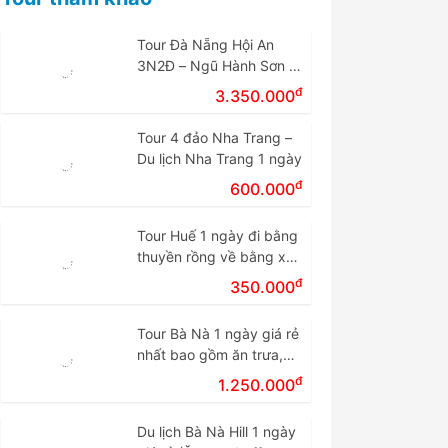
Tour Đà Nẵng Hội An
3N2Đ – Ngũ Hành Sơn –
Cù Lao Chàm – Bà Nà
đ
3.350.000
Tour 4 đảo Nha Trang –
Du lịch Nha Trang 1 ngày
đ
600.000
Tour Huế 1 ngày đi bằng
thuyền rồng về bằng xe
giá rẻ.
đ
350.000
Tour Bà Nà 1 ngày giá rẻ
nhất bao gồm ăn trưa,
vé cáp treo
đ
1.250.000
Du lịch Bà Nà Hill 1 ngày