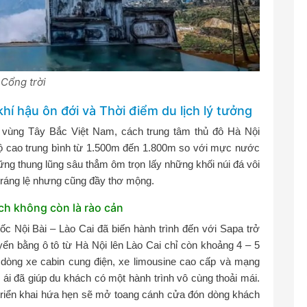
Cổng trời
hí hậu ôn đới và Thời điểm du lịch lý tưởng
ở vùng Tây Bắc Việt Nam, cách trung tâm thủ đô Hà Nội
ộ cao trung bình từ 1.500m đến 1.800m so với mực nước
ững thung lũng sâu thẳm ôm trọn lấy những khối núi đá vôi
tráng lệ nhưng cũng đầy thơ mộng.
ch không còn là rào cản
tốc Nội Bài – Lào Cai đã biến hành trình đến với Sapa trở
yển bằng ô tô từ Hà Nội lên Lào Cai chỉ còn khoảng 4 – 5
c dòng xe cabin cung điện, xe limousine cao cấp và mạng
 đã giúp du khách có một hành trình vô cùng thoải mái.
riển khai hứa hẹn sẽ mở toang cánh cửa đón dòng khách