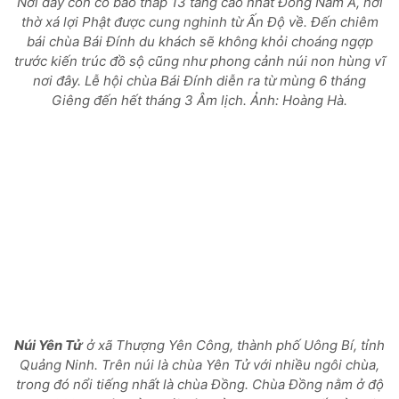
Nơi đây còn có bảo tháp 13 tầng cao nhất Đông Nam Á, nơi
thờ xá lợi Phật được cung nghinh từ Ấn Độ về. Đến chiêm
bái chùa Bái Đính du khách sẽ không khỏi choáng ngợp
trước kiến trúc đồ sộ cũng như phong cảnh núi non hùng vĩ
nơi đây. Lễ hội chùa Bái Đính diễn ra từ mùng 6 tháng
Giêng đến hết tháng 3 Âm lịch.
Ảnh: Hoàng Hà.
Núi Yên Tử
ở xã Thượng Yên Công, thành phố Uông Bí, tỉnh
Quảng Ninh. Trên núi là chùa Yên Tử với nhiều ngôi chùa,
trong đó nổi tiếng nhất là chùa Đồng. Chùa Đồng nằm ở độ