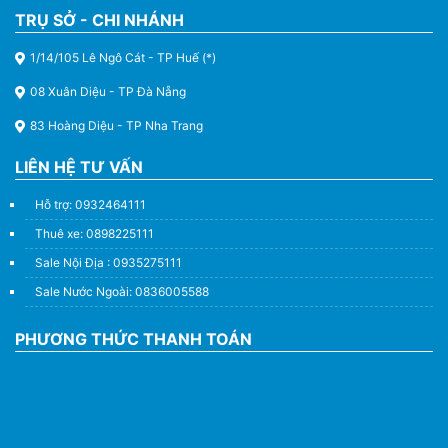
TRỤ SỞ - CHI NHÁNH
1/14/105 Lê Ngô Cát - TP Huế (*)
08 Xuân Diệu - TP Đà Nẵng
83 Hoàng Diệu - TP Nha Trang
LIÊN HỆ TƯ VẤN
Hỗ trợ: 0932464111
Thuê xe: 0898225111
Sale Nội Địa : 0935275111
Sale Nước Ngoài: 0836005588
PHƯƠNG THỨC THANH TOÁN