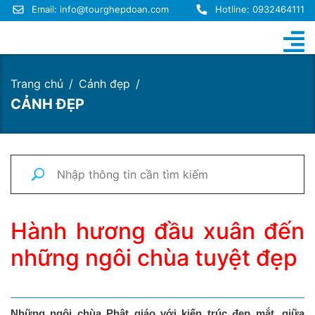
Email:
info@tourghepdoan.com
Hotline: 0932464111
Trang chủ
Cảnh đẹp
CẢNH ĐẸP
Hành hương đầu xuân đến
những ngôi chùa tuyệt đẹp
Những ngôi chùa Phật giáo với kiến trúc đẹp mắt, giữa