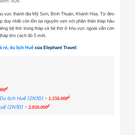
Ảnh: VOV.
ở khu vực thánh địa Mỹ Sơn, Bình Thuận, Khánh Hòa. Từ đèo
áp duy nhất còn tồn tại nguyên vẹn với phần thân tháp hầu
Riêng bệ thờ trong tháp và bệ thờ ở khu vực ngoài vẫn còn
tháp lớn cách đó 5 mét.
á rẻ
,
du lịch Huế
của Elephant Travel:
đ
000
đ
 Du lịch Huế (2N1Đ)
-
1.550.000
đ
Huế (2N1Đ)
-
2.050.000