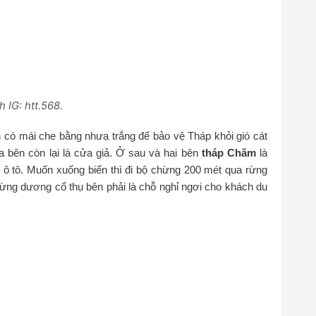
 IG: htt.568.
h có mái che bằng nhưạ trắng để bảo vệ Tháp khỏi gió cát
 bên còn lại là cửa giả. Ở sau và hai bên
tháp Chăm
là
e ô tô. Muốn xuống biển thì đi bộ chừng 200 mét qua rừng
ừng dương cổ thụ bên phải là chỗ nghỉ ngơi cho khách du