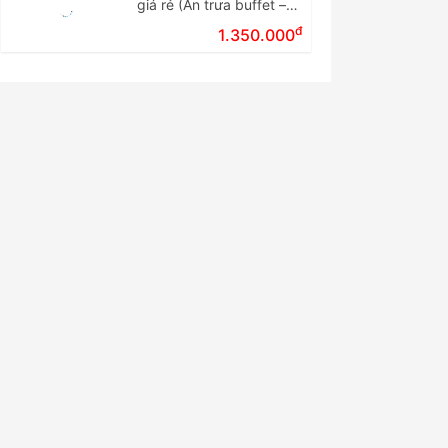
giá rẻ (Ăn trưa buffet –
Tour ghép đoàn)
đ
1.350.000