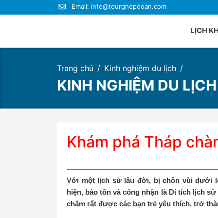
Email:
info@tourghepdoan.com
LỊCH K
Trang chủ
Kinh nghiệm du lịch
Du lị
KINH NGHIỆM DU LỊCH
Du lị
Du lị
Du lị
Du lị
Khám phá Tháp chàm
Du lị
Với một lịch sử lâu đời, bị chôn vùi dưới
hiện, bảo tồn và công nhận là Di tích lịch 
chăm rất được các bạn trẻ yêu thích, trở thà