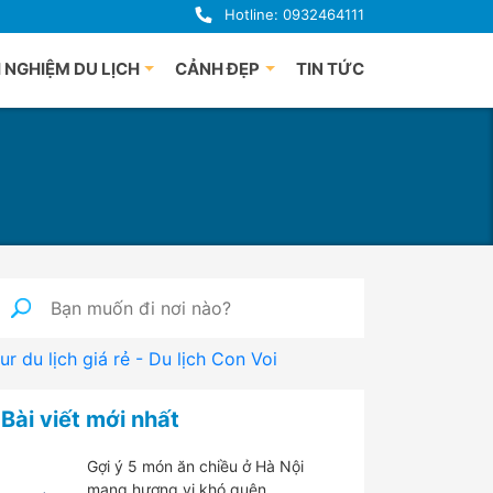
Hotline: 0932464111
 NGHIỆM DU LỊCH
CẢNH ĐẸP
TIN TỨC
uảng Bình
Du lịch Phú Quốc
uế
à Nẵng
i An
uảng Ngãi
ha Trang
nh Định
ur du lịch giá rẻ - Du lịch Con Voi
 Lạt
han Thiết
Bài viết mới nhất
hú Yên
Gợi ý 5 món ăn chiều ở Hà Nội
mang hương vị khó quên