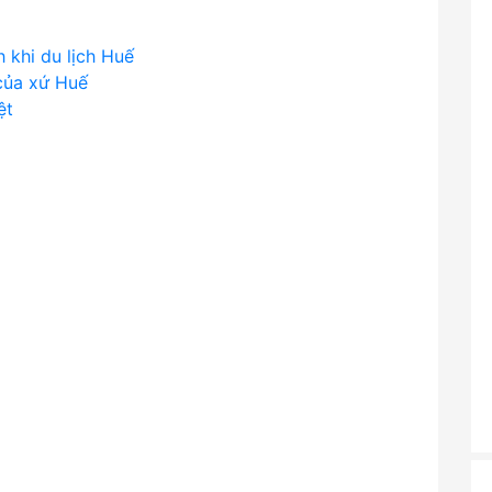
 khi du lịch Huế
 của xứ Huế
ệt