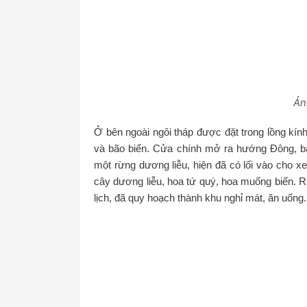
Ảnh
Ở bên ngoài ngôi tháp được đặt trong lồng kín
và bão biển. Cửa chính mở ra hướng Đông, ba
một rừng dương liễu, hiện đã có lối vào cho x
cây dương liễu, hoa tứ quý, hoa muống biển. R
lịch, đã quy hoạch thành khu nghỉ mát, ăn uống.