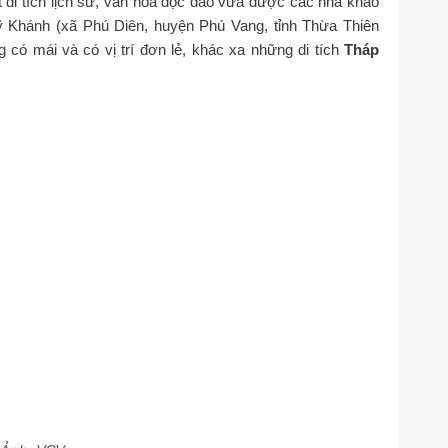
t di tích lịch sử, văn hóa độc đáo vừa được các nhà khảo
ỹ Khánh (xã Phú Diên, huyện Phú Vang, tỉnh Thừa Thiên
 có mái và có vị trí đơn lẻ, khác xa những di tích
Tháp