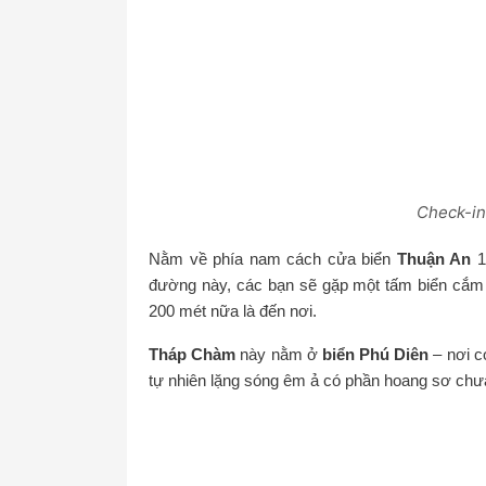
Check-in
Nằm về phía nam cách cửa biển
Thuận An
1
đường này, các bạn sẽ gặp một tấm biển cắm 
200 mét nữa là đến nơi.
Tháp Chàm
này nằm ở
biển Phú Diên
– nơi c
tự nhiên lặng sóng êm ả có phần hoang sơ chưa