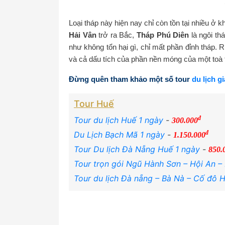
Loại tháp này hiện nay chỉ còn tồn tại nhiều 
Hải Vân
trở ra Bắc,
Tháp Phú Diên
là ngôi th
như không tổn hại gì, chỉ mất phần đỉnh tháp. 
và cả dấu tích của phần nền móng của một toà 
Đừng quên tham khảo một số tour
du lịch gi
Tour Huế
đ
Tour du lịch Huế 1 ngày
-
300.000
đ
Du Lịch Bạch Mã 1 ngày
-
1.150.000
Tour Du lịch Đà Nẵng Huế 1 ngày
-
850.
Tour trọn gói Ngũ Hành Sơn – Hội An –
Tour du lịch Đà nẵng – Bà Nà – Cố đô 