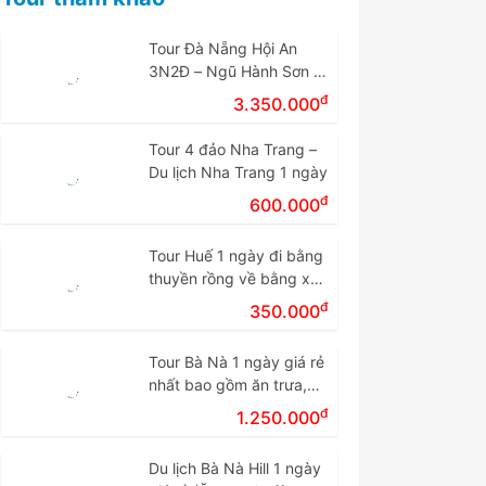
Tour Đà Nẵng Hội An
3N2Đ – Ngũ Hành Sơn –
Cù Lao Chàm – Bà Nà
đ
3.350.000
Tour 4 đảo Nha Trang –
Du lịch Nha Trang 1 ngày
đ
600.000
Tour Huế 1 ngày đi bằng
thuyền rồng về bằng xe
giá rẻ.
đ
350.000
Tour Bà Nà 1 ngày giá rẻ
nhất bao gồm ăn trưa,
vé cáp treo
đ
1.250.000
Du lịch Bà Nà Hill 1 ngày