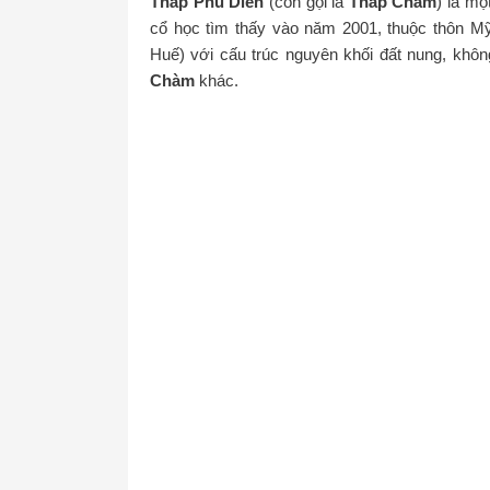
Tháp Phú Diên
(còn gọi là
Tháp Chàm
) là mộ
cổ học tìm thấy vào năm 2001, thuộc thôn M
Huế) với cấu trúc nguyên khối đất nung, không
Chàm
khác.