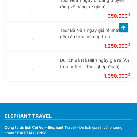
Tour Huế 1 ngày đi bằng thuyền
rồng về bằng xe giá rẻ.
đ
350.000
Tour Bà Nà 1 ngày giá rẻ nhất bao
gồm ăn trưa, vé cáp treo
đ
1.250.000
Du lịch Bà Nà Hill 1 ngày giá rẻ (Ăn
trưa buffet – Tour ghép đoàn)
đ
1.350.000
ELEPHANT TRAVEL
Công ty du lịch Coi Voi - Elephant Travel
- Du lịch giá rẻ, với phương
châm
"100% HÀI LÒNG"
.