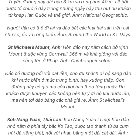
Tuyến đường này dài gần 3 km và rộng hơn 40 m. Lễ hội
được tổ chức ở đây trong những ngày này thu hút du khách
từ khắp Hàn Quốc và thế giới. Ảnh: National Geographic.
Người dân có thể đi lại và đào bắt các loại hải sản trên cát
như sò, ốc và rong biển. Ảnh: Around the World in KT Days.
St Michael’s Mount, Anh
: Hòn đảo này nằm cách bờ vịnh
Mount thuộc vùng Cornwall 366 m và khá giống với đảo
cùng tên ở Pháp. Ảnh: Cambridgeincolour.
Đảo có đường nối với đất liền, cho du khách đi bộ sang đảo
khi nước biển ở mức trung bình, hay xuống thấp. Con
đường này có giờ mở cửa giới hạn theo từng ngày. Du
khách được khuyến cáo không nên tự ý đi bộ khi nước lên,
mà nên tới đảo bằng các phà giá rẻ. Ảnh: St Michael’s
Mount.
Koh Nang Yuan, Thái Lan
: Koh Nang Yuan là một hòn đảo
nhỏ nằm ở phía tây bắc Ko Tao, được tạo thành từ ba cụm
núi đá riêng biệt, nối với nhau bằng một dải cát dài. Ảnh: