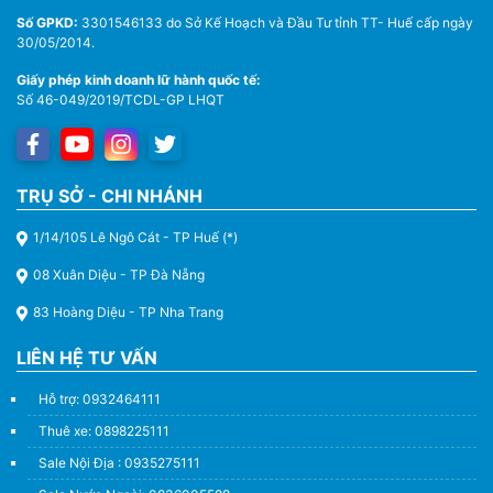
Số GPKD:
3301546133 do Sở Kế Hoạch và Đầu Tư tỉnh TT- Huế cấp ngày
30/05/2014.
Giấy phép kinh doanh lữ hành quốc tế:
Số 46-049/2019/TCDL-GP LHQT
TRỤ SỞ - CHI NHÁNH
1/14/105 Lê Ngô Cát - TP Huế (*)
08 Xuân Diệu - TP Đà Nẵng
83 Hoàng Diệu - TP Nha Trang
LIÊN HỆ TƯ VẤN
Hỗ trợ: 0932464111
Thuê xe: 0898225111
Sale Nội Địa : 0935275111