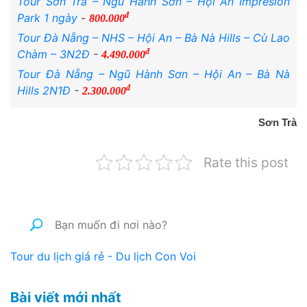
Tour Sơn Trà – Ngũ Hành Sơn – Hội An Impresion
đ
Park 1 ngày
-
800.000
Tour Đà Nẵng – NHS – Hội An – Bà Nà Hills – Cù Lao
đ
Chàm – 3N2Đ
-
4.490.000
Tour Đà Nẵng – Ngũ Hành Sơn – Hội An – Bà Nà
đ
Hills 2N1Đ
-
2.300.000
Sơn Trà
Rate this post
Tour du lịch giá rẻ - Du lịch Con Voi
Bài viết mới nhất