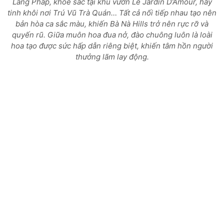
Làng Pháp, khoe sắc tại khu vườn Le Jardin D’Amour, hay
tinh khôi nơi Trú Vũ Trà Quán… Tất cả nối tiếp nhau tạo nên
bản hòa ca sắc màu, khiến Bà Nà Hills trở nên rực rỡ và
quyến rũ. Giữa muôn hoa đua nở, đào chuông luôn là loài
hoa tạo được sức hấp dẫn riêng biệt, khiến tâm hồn người
thưởng lãm lay động.