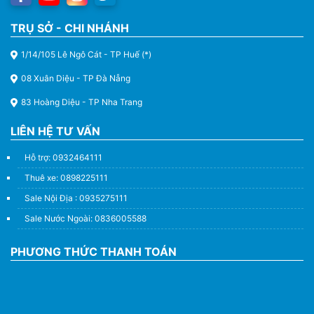
TRỤ SỞ - CHI NHÁNH
1/14/105 Lê Ngô Cát - TP Huế (*)
08 Xuân Diệu - TP Đà Nẵng
83 Hoàng Diệu - TP Nha Trang
LIÊN HỆ TƯ VẤN
Hỗ trợ: 0932464111
Thuê xe: 0898225111
Sale Nội Địa : 0935275111
Sale Nước Ngoài: 0836005588
PHƯƠNG THỨC THANH TOÁN