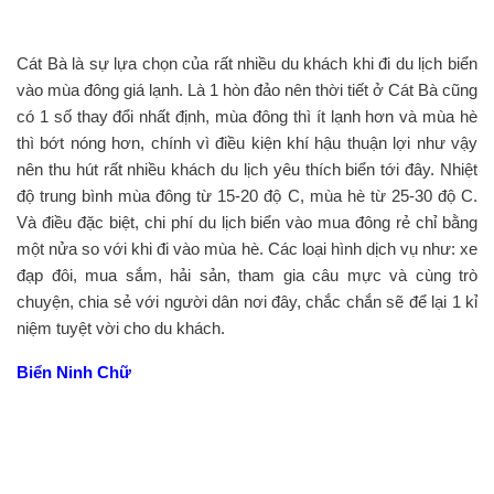
Cát Bà là sự lựa chọn của rất nhiều du khách khi đi du lịch biển
vào mùa đông giá lạnh. Là 1 hòn đảo nên thời tiết ở Cát Bà cũng
có 1 số thay đổi nhất định, mùa đông thì ít lạnh hơn và mùa hè
thì bớt nóng hơn, chính vì điều kiện khí hậu thuận lợi như vậy
nên thu hút rất nhiều khách du lịch yêu thích biển tới đây. Nhiệt
độ trung bình mùa đông từ 15-20 độ C, mùa hè từ 25-30 độ C.
Và điều đặc biệt, chi phí du lịch biển vào mua đông rẻ chỉ bằng
một nửa so với khi đi vào mùa hè. Các loại hình dịch vụ như: xe
đạp đôi, mua sắm, hải sản, tham gia câu mực và cùng trò
chuyện, chia sẻ với người dân nơi đây, chắc chắn sẽ để lại 1 kỉ
niệm tuyệt vời cho du khách.
Biển Ninh Chữ