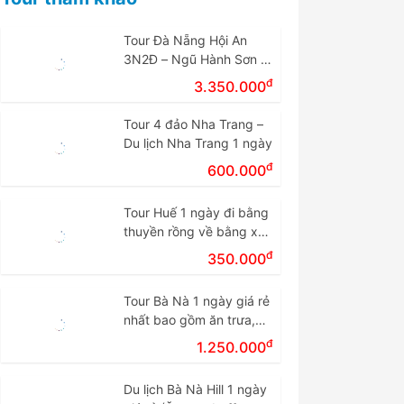
Tour Đà Nẵng Hội An
3N2Đ – Ngũ Hành Sơn –
Cù Lao Chàm – Bà Nà
đ
3.350.000
Tour 4 đảo Nha Trang –
Du lịch Nha Trang 1 ngày
đ
600.000
Tour Huế 1 ngày đi bằng
thuyền rồng về bằng xe
giá rẻ.
đ
350.000
Tour Bà Nà 1 ngày giá rẻ
nhất bao gồm ăn trưa,
vé cáp treo
đ
1.250.000
Du lịch Bà Nà Hill 1 ngày