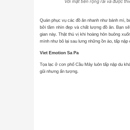
Với mặt tiền rộng rãi và được th
Quán phục vụ các đồ ăn nhanh như bánh mì, bún
bởi tầm nhìn đẹp và chất lượng đồ ăn. Bạn 
gian này. Thật thú vị khi hoàng hôn buông xuố
mình như bỏ lại sau lưng những ồn ào, tấp nập
Viet Emotion Sa Pa
Tọa lạc ở con phố Cầu Mây luôn tấp nập du khá
gũi nhưng ấn tượng.