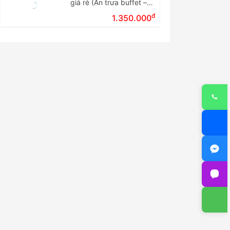
giá rẻ (Ăn trưa buffet –
Tour ghép đoàn)
đ
1.350.000