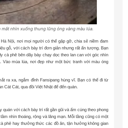
m mắt nhìn xuống thung lũng óng vàng màu lúa.
 Hà Nội, nơi mọi người có thể gặp gỡ, chia sẻ niềm đam
ệu gỗ, với cách bày trí đơn giản nhưng rất ấn tượng. Bạn
ly cà phê bên dãy bày chạy dọc theo lan can với góc nhìn
t. Vào mùa lúa, nơi đẹp như một bức tranh với màu óng
t ra xa, ngắm đỉnh Fansipang hùng vĩ. Bạn có thể đi từ
 Cát Cát, qua đồi Việt Nhật để đến quán.
y quán với cách bày trí rất gần gũi và ấm cúng theo phong
i tầm nhìn thoáng, rộng và lãng mạn. Mỗi tầng cũng có một
cà phê hay thưởng thức các đồ ăn, tận hưởng không gian