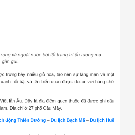
ong và ngoài nước bởi lối trang trí ấn tượng mà
gần gũi.
ợc trưng bày nhiều giỏ hoa, tạo nên sự lãng mạn và một
xanh nổi bật và tên biển quán được decor với hàng chữ
Việt lẫn Âu. Đây là địa điểm quen thuộc đã được ghi dấu
t Nam. Địa chỉ ở 27 phố Cầu Mây.
ịch động Thiên Đường
–
Du lịch Bạch Mã
–
Du lịch Huế