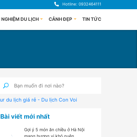
Hotline: 0932464111
 NGHIỆM DU LỊCH
CẢNH ĐẸP
TIN TỨC
uảng Bình
Du lịch Phú Quốc
uế
à Nẵng
i An
uảng Ngãi
ha Trang
nh Định
ur du lịch giá rẻ - Du lịch Con Voi
 Lạt
han Thiết
Bài viết mới nhất
hú Yên
Gợi ý 5 món ăn chiều ở Hà Nội
mang hương vị khó quên