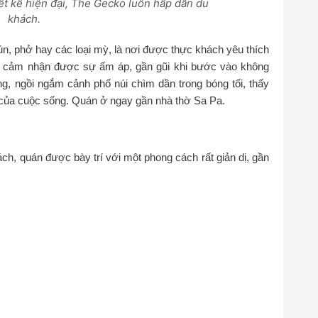
iết kế hiện đại, The Gecko luôn hấp dẫn du
khách.
, phở hay các loại mỳ, là nơi được thực khách yêu thích
sẽ cảm nhận được sự ấm áp, gần gũi khi bước vào không
ng, ngồi ngắm cảnh phố núi chìm dần trong bóng tối, thấy
 của cuộc sống. Quán ở ngay gần nhà thờ Sa Pa.
ch, quán được bày trí với một phong cách rất giản dị, gần