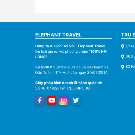
ELEPHANT TRAVEL
TRỤ 
Công ty du lịch Coi Voi - Elephant Travel
-
1/14/
Du lịch giá rẻ, với phương châm
"100% HÀI
08 X
LÒNG"
.
83 Ho
Số GPKD:
3301546133 do Sở Kế Hoạch và
Đầu Tư tỉnh TT- Huế cấp ngày 30/05/2014.
Giấy phép kinh doanh lữ hành quốc tế:
Số 46-049/2019/TCDL-GP LHQT