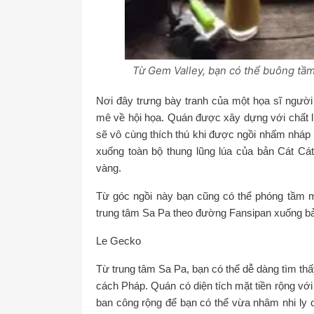
Từ Gem Valley, bạn có thể buông tầ
Nơi đây trưng bày tranh của một họa sĩ người
mê về hội họa. Quán được xây dựng với chất li
sẽ vô cùng thích thú khi được ngồi nhấm nháp 
xuống toàn bộ thung lũng lúa của bản Cát Cá
vàng.
Từ góc ngồi này bạn cũng có thể phóng tầm mắ
trung tâm Sa Pa theo đường Fansipan xuống bản
Le Gecko
Từ trung tâm Sa Pa, bạn có thể dễ dàng tìm thấ
cách Pháp. Quán có diện tích mặt tiền rộng vớ
ban công rộng để bạn có thể vừa nhâm nhi ly 