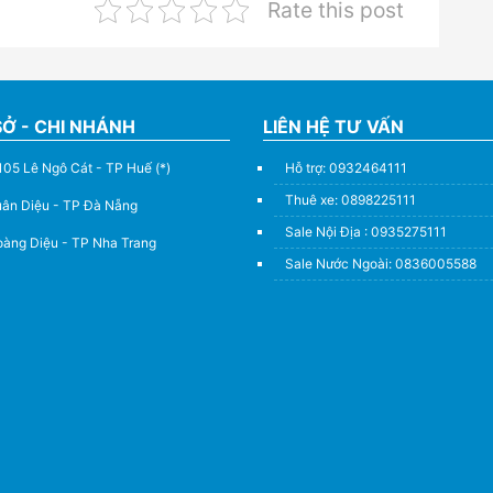
Rate this post
SỞ - CHI NHÁNH
LIÊN HỆ TƯ VẤN
105 Lê Ngô Cát - TP Huế (*)
Hỗ trợ: 0932464111
Thuê xe: 0898225111
uân Diệu - TP Đà Nẵng
Sale Nội Địa : 0935275111
àng Diệu - TP Nha Trang
Sale Nước Ngoài: 0836005588