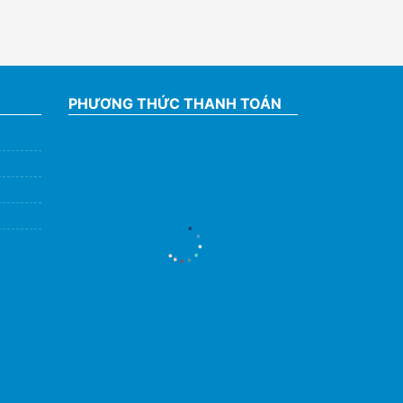
PHƯƠNG THỨC THANH TOÁN
Hỗ Trợ Viên
Đang hoạt động