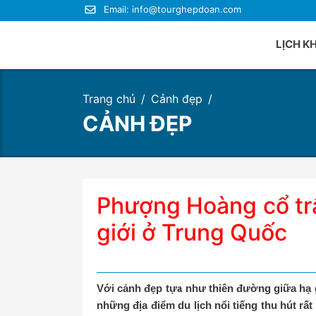
Email:
info@tourghepdoan.com
LỊCH K
Trang chủ
Cảnh đẹp
Du lị
CẢNH ĐẸP
Du lị
Du lị
Du lị
Du lị
Phượng Hoàng cổ tr
Du lị
giới ở Trung Quốc
Với cảnh đẹp tựa như thiên đường giữa hạ 
những địa điểm du lịch nổi tiếng thu hút rất