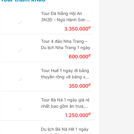
Tour Đà Nẵng Hội An
3N2Đ – Ngũ Hành Sơn –
Cù Lao Chàm – Bà Nà
đ
3.350.000
Tour 4 đảo Nha Trang –
Du lịch Nha Trang 1 ngày
đ
600.000
Tour Huế 1 ngày đi bằng
thuyền rồng về bằng xe
giá rẻ.
đ
350.000
Tour Bà Nà 1 ngày giá rẻ
nhất bao gồm ăn trưa,
vé cáp treo
đ
1.250.000
Du lịch Bà Nà Hill 1 ngày