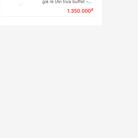
giá rẻ (Ăn trưa buffet –
Tour ghép đoàn)
đ
1.350.000