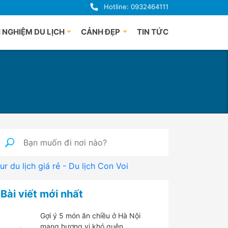
Hotline: 0932464111
 NGHIỆM DU LỊCH
CẢNH ĐẸP
TIN TỨC
uảng Bình
Du lịch Phú Quốc
uế
à Nẵng
i An
uảng Ngãi
ha Trang
nh Định
ur du lịch giá rẻ - Du lịch Con Voi
 Lạt
han Thiết
Bài viết mới nhất
hú Yên
Gợi ý 5 món ăn chiều ở Hà Nội
mang hương vị khó quên