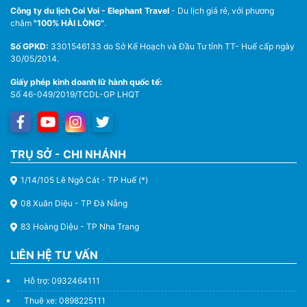
Công ty du lịch Coi Voi - Elephant Travel
- Du lịch giá rẻ, với phương
châm
"100% HÀI LÒNG"
.
Số GPKD:
3301546133 do Sở Kế Hoạch và Đầu Tư tỉnh TT- Huế cấp ngày
30/05/2014.
Giấy phép kinh doanh lữ hành quốc tế:
Số 46-049/2019/TCDL-GP LHQT
TRỤ SỞ - CHI NHÁNH
1/14/105 Lê Ngô Cát - TP Huế (*)
08 Xuân Diệu - TP Đà Nẵng
83 Hoàng Diệu - TP Nha Trang
LIÊN HỆ TƯ VẤN
Hỗ trợ: 0932464111
Thuê xe: 0898225111