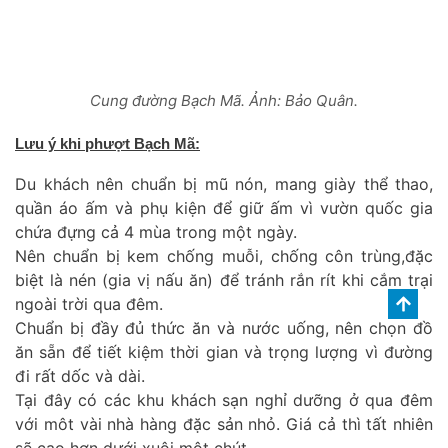
Cung đường Bạch Mã. Ảnh: Bảo Quân.
Lưu ý khi phượt Bạch Mã:
Du khách nên chuẩn bị mũ nón, mang giày thể thao,
quần áo ấm và phụ kiện để giữ ấm vì vườn quốc gia
chứa đựng cả 4 mùa trong một ngày.
Nên chuẩn bị kem chống muỗi, chống côn trùng,đặc
biệt là nén (gia vị nấu ăn) để tránh rắn rít khi cắm trại
ngoài trời qua đêm.
Chuẩn bị đầy đủ thức ăn và nước uống, nên chọn đồ
ăn sẵn để tiết kiệm thời gian và trọng lượng vì đường
đi rất dốc và dài.
Tại đây có các khu khách sạn nghỉ dưỡng ở qua đêm
với môt vài nhà hàng đặc sản nhỏ. Giá cả thì tất nhiên
sẽ cao hơn dưới xuôi một chút.