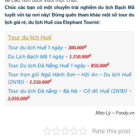
Chúc các bạn có một chuyến trải nghiệm
du lịch Bạch Mã
tuyệt vời tại nơi này! Đừng quên tham khảo một số tour
du
lịch giá rẻ
,
du lịch Huế
của Elephant Tourist:
Tour du lịch Huế
đ
Tour du lịch Huế 1 ngày
-
300.000
đ
Du Lịch Bạch Mã 1 ngày
-
1.150.000
đ
Tour Du lịch Đà Nẵng Huế 1 ngày
-
850.000
Tour trọn gói Ngũ Hành Sơn – Hội An – Du lịch Huế
đ
(2N1Đ)
-
1.550.000
Tour du lịch Đà nẵng – Bà Nà – Cố đô Huế (2N1Đ)
-
đ
2.050.000
Mèo Lỳ – Foody.vn
Rate this post