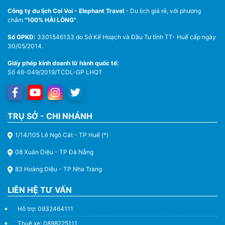
Công ty du lịch Coi Voi - Elephant Travel
- Du lịch giá rẻ, với phương
châm
"100% HÀI LÒNG"
.
Số GPKD:
3301546133 do Sở Kế Hoạch và Đầu Tư tỉnh TT- Huế cấp ngày
30/05/2014.
Giấy phép kinh doanh lữ hành quốc tế:
Số 46-049/2019/TCDL-GP LHQT
TRỤ SỞ - CHI NHÁNH
1/14/105 Lê Ngô Cát - TP Huế (*)
08 Xuân Diệu - TP Đà Nẵng
83 Hoàng Diệu - TP Nha Trang
LIÊN HỆ TƯ VẤN
Hỗ trợ: 0932464111
Thuê xe: 0898225111