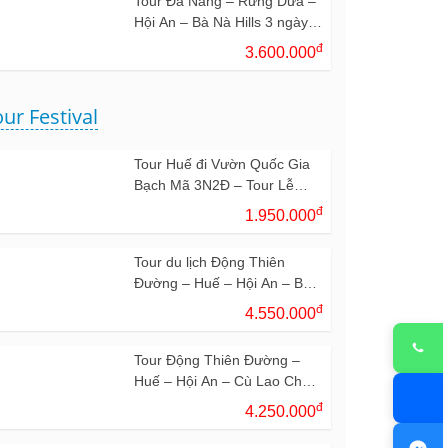
Tour Đà Nẵng – Rừng Dừa –
Hội An – Bà Nà Hills 3 ngày 2
đêm
đ
3.600.000
ur Festival
Tour Huế đi Vườn Quốc Gia
Bạch Mã 3N2Đ – Tour Lễ
Festival
đ
1.950.000
Tour du lịch Động Thiên
Đường – Huế – Hội An – Bà
Nà 4N3Đ
đ
4.550.000
Tour Động Thiên Đường –
Huế – Hội An – Cù Lao Chàm
4N3Đ (Tour Festival)
đ
4.250.000