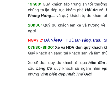
19h00:
Quý khách tập trung ăn tối thưởn
chúng ta lịa tiếp tục khám phá
Hội An
với
Phùng Hưng
…. và quý khách tự do khám p
20h30:
Quý du khách lên xe và hướng về
ngơi.
NGÀY 2:
ĐÀ NẴNG – HUẾ
(ăn sáng, trưa, tố
07h30-8h00
: Xe và HDV đón quý khách k
Quý khách ăn sáng tại khách sạn và làm thủ
Xe sẽ đưa quý du khách đi qua
hầm đèo 
cầu
Lăng Cô
quý khách sẽ ngắm nhìn
vị
những
vịnh biển đẹp nhất Thế Giới.