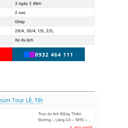
3 ngày 2 đêm
2 sao
Ghép
29/4, 30/4, 1/5, 2/5,
Xe du lịch
Y
0932 464 111
hùm Tour Lễ, Tết
Tour du lịch Động Thiên
Đường – Lăng Cô – NHS –
Hội An – Bà Nà 3N2Đ
đ