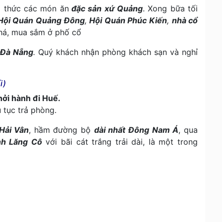
g thức các món ăn
đặc sản xứ Quảng
. Xong bữa tối
Hội Quán Quảng Đông
,
Hội Quán Phúc Kiến
,
nhà cổ
há, mua sắm ở phố cổ
Đà Nẵng
.
Quý khách nhận phòng khách sạn và nghỉ
i)
hởi hành đi Huế.
 tục trả phòng.
Hải Vân
, hầm đường bộ
dài nhất Đông Nam Á
, qua
nh Lăng Cô
với bãi cát trắng trải dài, là một trong