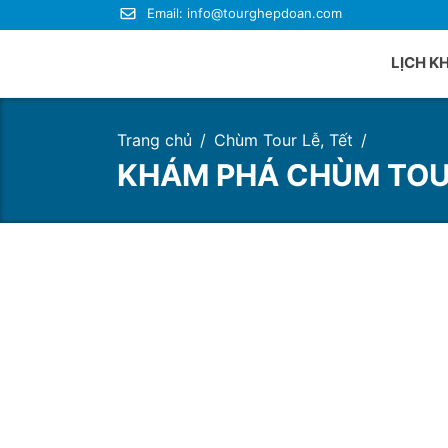
Email:
info@tourghepdoan.com
LỊCH K
Trang chủ
Chùm Tour Lễ, Tết
Du lị
KHÁM PHÁ CHÙM TOUR
Du lị
Du lị
Du lị
Du lị
Du lị