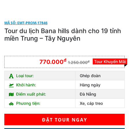
MÃ SỐ: EMT-PROM-17846
Tour du lịch Bana hills dành cho 19 tỉnh
miền Trung – Tây Nguyên
đ
770.000
Tour Khuyến Mãi
đ
1.250.000
Loại tour:
Ghép đoàn
Khởi hành:
Hàng ngày
Điểm xuất phát:
Đà Nẵng
Phương tiện:
Xe, cáp treo
ĐẶT TOUR NGAY