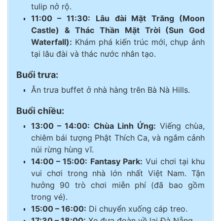
tulip nở rộ.
11:00 – 11:30:
Lâu đài Mặt Trăng (Moon
Castle) & Thác Thần Mặt Trời (Sun God
Waterfall):
Khám phá kiến trúc mới, chụp ảnh
tại lâu đài và thác nước nhân tạo.
Buổi trưa:
Ăn trưa buffet ở nhà hàng trên Bà Nà Hills.
Buổi chiều:
13:00 – 14:00:
Chùa Linh Ứng:
Viếng chùa,
chiêm bái tượng Phật Thích Ca, và ngắm cảnh
núi rừng hùng vĩ.
14:00 – 15:00:
Fantasy Park:
Vui chơi tại khu
vui chơi trong nhà lớn nhất Việt Nam. Tận
hưởng 90 trò chơi miễn phí (đã bao gồm
trong vé).
15:00 – 16:00:
Di chuyển xuống cáp treo.
17:30 – 18:00:
Xe đưa đoàn về lại Đà Nẵng.