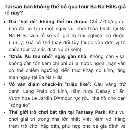
Tại sao bạn không thể bỏ qua tour Ba Na Hills giá
rẻ này?
Giá “hạt dẻ” không thể tin được:
Chỉ 770k/người,
bạn đã có trọn một ngày vui chơi thỏa thích tại Ba
Na Hills. Quá rẻ so với giá trị trải nghiệm có được!
(Lưu ý: Giá có thể thay đổi tùy thuộc vào đơn vị tổ
chức tour và các dịch vụ đi kèm).
“Châu Âu thu nhỏ” ngay gần nhà:
Không cần visa,
không cần tốn kém chi phí đi lại nước ngoài, bạn vẫn
có thể chiêm ngưỡng kiến trúc Pháp cổ kính, lãng
mạn ngay tại Ba Na Hills.
Vô vàn điểm check-in “triệu like”:
Cầu Vàng trứ
danh, Làng Pháp cổ kính, Hầm rượu Debay bí ẩn,
Vườn hoa Le Jardin D’Amour rực rỡ… tha hồ cho bạn
“sống ảo”.
Thế giới trò chơi bất tận tại Fantasy Park:
Khu vui
chơi giải trí trong nhà lớn nhất Việt Nam với hàng
trăm trò chơi hấp dẫn, phù hợp cho cả gia đình và