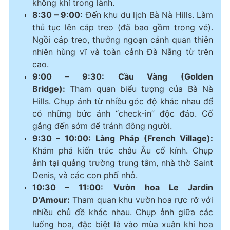
không khí trong lành.
8:30 – 9:00:
Đến khu du lịch Bà Nà Hills. Làm
thủ tục lên cáp treo (đã bao gồm trong vé).
Ngồi cáp treo, thưởng ngoạn cảnh quan thiên
nhiên hùng vĩ và toàn cảnh Đà Nẵng từ trên
cao.
9:00 – 9:30:
Cầu Vàng (Golden
Bridge):
Tham quan biểu tượng của Bà Nà
Hills. Chụp ảnh từ nhiều góc độ khác nhau để
có những bức ảnh “check-in” độc đáo. Cố
gắng đến sớm để tránh đông người.
9:30 – 10:00:
Làng Pháp (French Village):
Khám phá kiến trúc châu Âu cổ kính. Chụp
ảnh tại quảng trường trung tâm, nhà thờ Saint
Denis, và các con phố nhỏ.
10:30 – 11:00:
Vườn hoa Le Jardin
D’Amour:
Tham quan khu vườn hoa rực rỡ với
nhiều chủ đề khác nhau. Chụp ảnh giữa các
luống hoa, đặc biệt là vào mùa xuân khi hoa