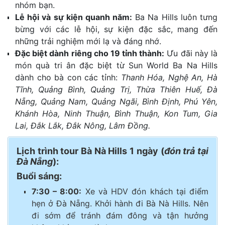
nhóm bạn.
Lễ hội và sự kiện quanh năm:
Ba Na Hills luôn tưng
bừng với các lễ hội, sự kiện đặc sắc, mang đến
những trải nghiệm mới lạ và đáng nhớ.
Đặc biệt dành riêng cho 19 tỉnh thành:
Ưu đãi này là
món quà tri ân đặc biệt từ Sun World Ba Na Hills
dành cho bà con các tỉnh:
Thanh Hóa, Nghệ An, Hà
Tĩnh, Quảng Bình, Quảng Trị, Thừa Thiên Huế, Đà
Nẵng, Quảng Nam, Quảng Ngãi, Bình Định, Phú Yên,
Khánh Hòa, Ninh Thuận, Bình Thuận, Kon Tum, Gia
Lai, Đắk Lắk, Đắk Nông, Lâm Đồng.
Lịch trình tour Bà Nà Hills 1 ngày (
đón trả tại
Đà Nẵng
):
Buổi sáng:
7:30 – 8:00:
Xe và HDV đón khách tại điểm
hẹn ở Đà Nẵng. Khởi hành đi Bà Nà Hills. Nên
đi sớm để tránh đám đông và tận hưởng