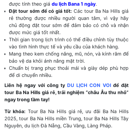
được tính theo giá
du lịch Bana 1 ngày
.
Đặt tour sớm để có giá tốt:
Các tour Ba Na Hills giá
rẻ thường được nhiều người quan tâm, vì vậy hãy
chủ động đặt tour sớm để đảm bảo có chỗ và nhận
được mức giá tốt nhất.
Thời gian trong lịch trình có thể điều chỉnh tùy thuộc
vào tình hình thực tế và yêu cầu của khách hàng.
Mang theo kem chống nắng, mũ, nón, và kính râm để
bảo vệ da khỏi ánh nắng mặt trời.
Chuẩn bị trang phục thoải mái và giày dép phù hợp
để di chuyển nhiều.
Liên hệ ngay với công ty
DU LỊCH CON VOI
để đặt
tour Ba Na Hills giá rẻ, trải nghiệm “châu Âu thu nhỏ”
ngay trong tầm tay!
Từ khóa:
Tour Ba Na Hills giá rẻ, ưu đãi Ba Na Hills
2025, tour Ba Na Hills miền Trung, tour Ba Na Hills Tây
Nguyên, du lịch Đà Nẵng, Cầu Vàng, Làng Pháp.