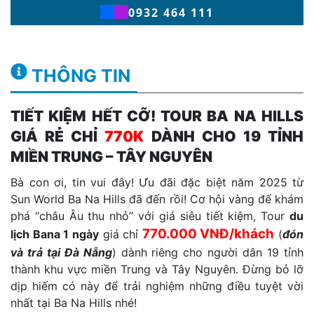
0932 464 111
THÔNG TIN
TIẾT KIỆM HẾT CỠ! TOUR BA NA HILLS
GIÁ RẺ CHỈ
770K
DÀNH CHO 19 TỈNH
MIỀN TRUNG – TÂY NGUYÊN
Bà con ơi, tin vui đây! Ưu đãi đặc biệt năm 2025 từ
Sun World Ba Na Hills đã đến rồi! Cơ hội vàng để khám
phá “châu Âu thu nhỏ” với giá siêu tiết kiệm, Tour
du
770.000 VNĐ/khách
lịch Bana 1 ngày
giá chỉ
(
đón
và trả tại Đà Nẵng
) dành riêng cho người dân 19 tỉnh
thành khu vực miền Trung và Tây Nguyên. Đừng bỏ lỡ
dịp hiếm có này để trải nghiệm những điều tuyệt vời
nhất tại Ba Na Hills nhé!