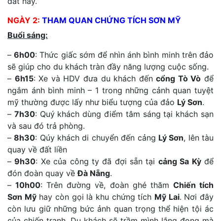
đất này.
NGÀY 2:
THAM QUAN CHỨNG TÍCH SƠN MỸ
Buổi sáng:
–
6h00
: Thức giấc sớm để nhìn ánh bình minh trên đảo
sẽ giúp cho du khách tràn đầy năng lượng cuộc sống.
–
6h15
: Xe và HDV đưa du khách đến
cổng Tò Vò
để
ngắm ánh bình minh – 1 trong những cảnh quan tuyệt
mỹ thường được lấy như biểu tượng của đảo
Lý Sơn
.
–
7h30
: Quý khách dùng điểm tâm sáng tại khách sạn
và sau đó trả phòng.
–
8h30
: Qúy khách di chuyển đến cảng
Lý Sơn
, lên tàu
quay về đất liền
–
9h30
: Xe của công ty đã đợi sẵn tại
cảng Sa Kỳ
để
đón đoàn quay về
Đà Nẵng
.
–
10h00
: Trên đường về, đoàn ghé thăm
Chiến tích
Sơn Mỹ
hay còn gọi là khu chứng tích
Mỹ Lai
. Nơi đây
còn lưu giữ những bức ảnh quan trọng thể hiện tội ác
của chiến tranh. Du khách sẽ trầm mình lắng đọng mà