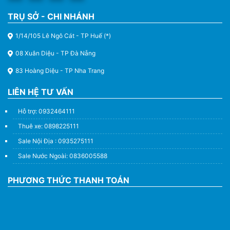
TRỤ SỞ - CHI NHÁNH
1/14/105 Lê Ngô Cát - TP Huế (*)
08 Xuân Diệu - TP Đà Nẵng
83 Hoàng Diệu - TP Nha Trang
LIÊN HỆ TƯ VẤN
Hỗ trợ: 0932464111
Thuê xe: 0898225111
Sale Nội Địa : 0935275111
Sale Nước Ngoài: 0836005588
PHƯƠNG THỨC THANH TOÁN