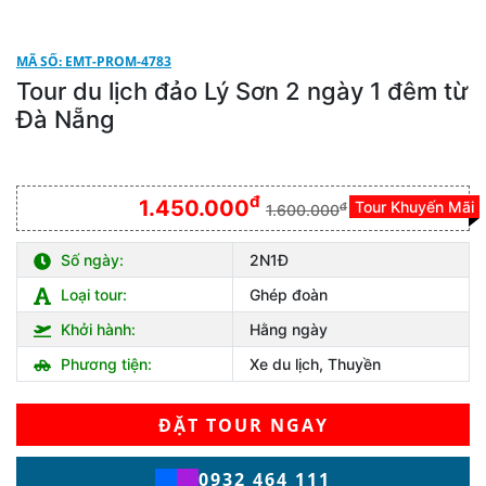
MÃ SỐ: EMT-PROM-4783
Tour du lịch đảo Lý Sơn 2 ngày 1 đêm từ
Đà Nẵng
đ
1.450.000
Tour Khuyến Mãi
đ
1.600.000
Số ngày:
2N1Đ
Loại tour:
Ghép đoàn
Khởi hành:
Hằng ngày
Phương tiện:
Xe du lịch, Thuyền
ĐẶT TOUR NGAY
0932 464 111