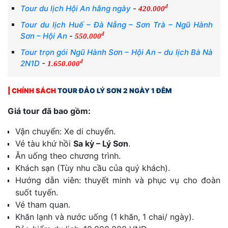
đ
Tour du lịch Hội An hằng ngày
-
420.000
Tour du lịch Huế – Đà Nẵng – Sơn Trà – Ngũ Hành
đ
Sơn – Hội An
-
550.000
Tour trọn gói Ngũ Hành Sơn – Hội An – du lịch Bà Nà
đ
2N1D
-
1.650.000
| CHÍNH SÁCH
TOUR ĐẢO LÝ SƠN 2 NGÀY 1 ĐÊM
Giá tour đã bao gồm:
Vận chuyển: Xe di chuyển.
Vé tàu khứ hồi
Sa kỳ – Lý Sơn
.
Ăn uống theo chương trình.
Khách sạn (Tùy nhu cầu của quý khách).
Hướng dẫn viên: thuyết minh và phục vụ cho đoàn
suốt tuyến.
Vé tham quan.
Khăn lạnh và nước uống (1 khăn, 1 chai/ ngày).