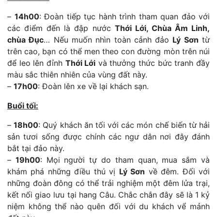
–
14h00
: Đoàn tiếp tục hành trình tham quan đảo với
các điểm đến là đập nước
Thới Lới, Chùa Âm Linh,
chùa Đục
… Nếu muốn nhìn toàn cảnh đảo
Lý Sơn
từ
trên cao, bạn có thể men theo con đường mòn trên núi
để leo lên đỉnh
Thới Lới
và thưởng thức bức tranh đầy
màu sắc thiên nhiên của vùng đất này.
–
17h00
: Đoàn lên xe về lại khách sạn.
Buổi tối:
–
18h00
: Quý khách ăn tối với các món chế biến từ hải
sản tươi sống được chính các ngư dân nơi đây đánh
bắt tại đảo này.
–
19h00
: Mọi người tự do tham quan, mua sắm và
khám phá những điều thú vị
Lý Sơn
về đêm. Đối với
những đoàn đông có thể trải nghiệm một đêm lửa trại,
kết nối giao lưu tại hang Câu. Chắc chắn đây sẽ là 1 kỷ
niệm không thể nào quên đối với du khách vể mảnh