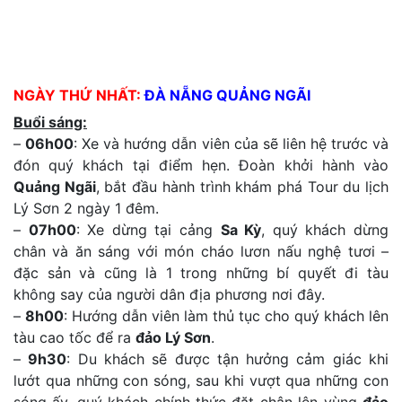
NGÀY THỨ NHẤT:
ĐÀ NẴNG QUẢNG NGÃI
Buổi sáng:
–
06h00
: Xe và hướng dẫn viên của sẽ liên hệ trước và
đón quý khách tại điểm hẹn. Đoàn khởi hành vào
Quảng Ngãi
, bắt đầu hành trình khám phá Tour du lịch
Lý Sơn 2 ngày 1 đêm.
–
07h00
: Xe dừng tại cảng
Sa Kỳ
, quý khách dừng
chân và ăn sáng với món cháo lươn nấu nghệ tươi –
đặc sản và cũng là 1 trong những bí quyết đi tàu
không say của người dân địa phương nơi đây.
–
8h00
: Hướng dẫn viên làm thủ tục cho quý khách lên
tàu cao tốc để ra
đảo Lý Sơn
.
–
9h30
: Du khách sẽ được tận hưởng cảm giác khi
lướt qua những con sóng, sau khi vượt qua những con
sóng ấy, quý khách chính thức đặt chân lên vùng
đảo