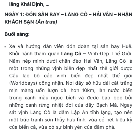
lăng Khải Định, …
NGÀY 1: ĐÓN SÂN BAY – LĂNG CÔ – HẢI VÂN – NHẬN
KHÁCH SẠN
(Ăn trưa)
Buổi sáng:
Xe và hướng dẫn viên đón đoàn tại sân bay Huế.
Khởi hành tham quan
Lăng Cô
– Vịnh Đẹp Thế Giới.
Nằm nép mình dưới chân đèo Hải Vân, Lăng Cô là
một trong những vịnh biển đẹp nhất thế giới được
Câu lạc bộ các vịnh biển đẹp nhất thế giới
(Worldbays) công nhận. Nơi đây sở hữu dải cát trắng
mịn màng uốn lượn dài hơn 10km, làn nước biển
trong xanh màu ngọc bích và được bao bọc bởi
những cánh rừng nhiệt đới của dãy Bạch Mã. Ngay
sát vịnh Lăng Cô là đầm Lập An tĩnh lặng, tạo nên
một bức tranh sơn thủy hữu tình, vừa có nét kiêu kỳ
của biển cả, vừa có sự bình yên của đầm phá.