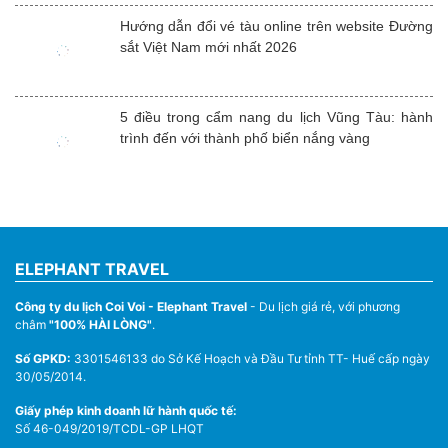
Hướng dẫn đổi vé tàu online trên website Đường
sắt Việt Nam mới nhất 2026
5 điều trong cẩm nang du lịch Vũng Tàu: hành
trình đến với thành phố biển nắng vàng
ELEPHANT TRAVEL
Công ty du lịch Coi Voi - Elephant Travel
- Du lịch giá rẻ, với phương
châm
"100% HÀI LÒNG"
.
Số GPKD:
3301546133 do Sở Kế Hoạch và Đầu Tư tỉnh TT- Huế cấp ngày
30/05/2014.
Giấy phép kinh doanh lữ hành quốc tế:
Số 46-049/2019/TCDL-GP LHQT