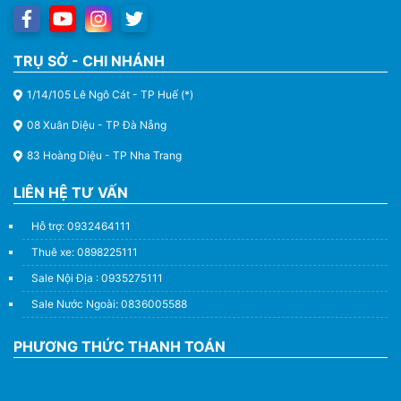
TRỤ SỞ - CHI NHÁNH
1/14/105 Lê Ngô Cát - TP Huế (*)
08 Xuân Diệu - TP Đà Nẵng
83 Hoàng Diệu - TP Nha Trang
LIÊN HỆ TƯ VẤN
Hỗ trợ: 0932464111
Thuê xe: 0898225111
Sale Nội Địa : 0935275111
Sale Nước Ngoài: 0836005588
PHƯƠNG THỨC THANH TOÁN