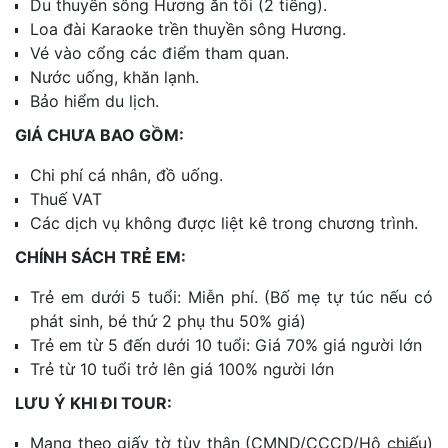
Du thuyền sông Hương ăn tối (2 tiếng).
Loa đài Karaoke trền thuyền sông Hương.
Vé vào cổng các điểm tham quan.
Nước uống, khăn lạnh.
Bảo hiểm du lịch.
GIÁ CHƯA BAO GỒM:
Chi phí cá nhân, đồ uống.
Thuế VAT
Các dịch vụ không được liệt kê trong chương trình.
CHÍNH SÁCH TRẺ EM:
Trẻ em dưới 5 tuổi: Miễn phí. (Bố mẹ tự túc nếu có
phát sinh, bé thứ 2 phụ thu 50% giá)
Trẻ em từ 5 đến dưới 10 tuổi: Giá 70% giá người lớn
Trẻ từ 10 tuổi trở lên giá 100% người lớn
LƯU Ý KHI ĐI TOUR:
Mang theo giấy tờ tùy thân (CMND/CCCD/Hộ chiếu)