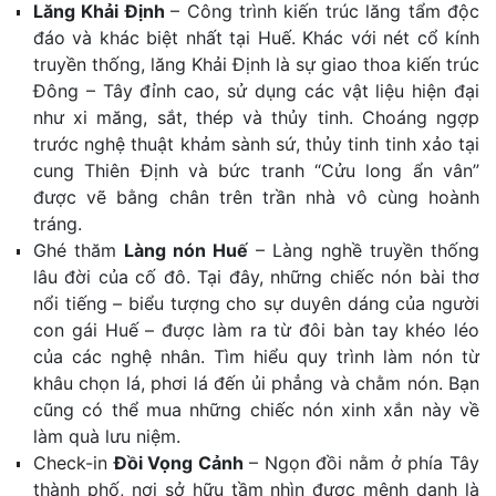
Lăng Khải Định
–
Công trình kiến trúc lăng tẩm độc
đáo và khác biệt nhất tại Huế
. Khác với nét cổ kính
truyền thống, lăng Khải Định là sự giao thoa kiến trúc
Đông – Tây đỉnh cao, sử dụng các vật liệu hiện đại
như xi măng, sắt, thép và thủy tinh. Choáng ngợp
trước nghệ thuật khảm sành sứ, thủy tinh tinh xảo tại
cung Thiên Định và bức tranh “Cửu long ẩn vân”
được vẽ bằng chân trên trần nhà vô cùng hoành
tráng.
Ghé thăm
Làng nón Huế
–
Làng nghề truyền thống
lâu đời của cố đô
.
Tại đây, những chiếc nón bài thơ
nổi tiếng – biểu tượng cho sự duyên dáng của người
con gái Huế – được làm ra từ đôi bàn tay khéo léo
của các nghệ nhân
.
Tìm hiểu quy trình làm nón từ
khâu chọn lá, phơi lá đến ủi phẳng và chằm nón
. Bạn
cũng có thể mua những chiếc nón xinh xắn này về
làm quà lưu niệm.
Check-in
Đồi Vọng Cảnh
–
Ngọn đồi nằm ở phía Tây
thành phố, nơi sở hữu tầm nhìn được mệnh danh là