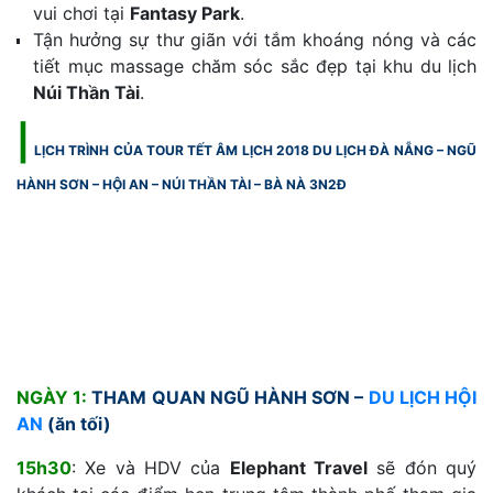
vui chơi tại
Fantasy Park
.
Tận hưởng sự thư giãn với tắm khoáng nóng và các
tiết mục massage chăm sóc sắc đẹp tại khu du lịch
Núi Thần Tài
.
|
LỊCH TRÌNH CỦA TOUR TẾT ÂM LỊCH 2018 DU LỊCH ĐÀ NẴNG – NGŨ
HÀNH SƠN – HỘI AN – NÚI THẦN TÀI – BÀ NÀ 3N2Đ
NGÀY 1:
THAM QUAN NGŨ HÀNH SƠN –
DU LỊCH HỘI
AN
(ăn tối)
15h30
: Xe và HDV của
Elephant Travel
sẽ đón quý