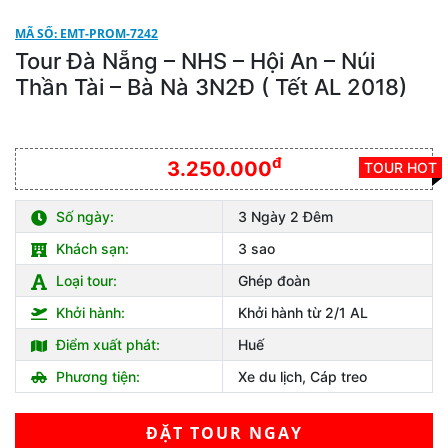
MÃ SỐ: EMT-PROM-7242
Tour Đà Nẵng – NHS – Hội An – Núi
Thần Tài – Bà Nà 3N2Đ ( Tết AL 2018)
đ
3.250.000
TOUR HOT
Số ngày:
3 Ngày 2 Đêm
Khách sạn:
3 sao
Loại tour:
Ghép đoàn
Khởi hành:
Khởi hành từ 2/1 AL
Điểm xuất phát:
Huế
Phương tiện:
Xe du lịch, Cáp treo
ĐẶT TOUR NGAY