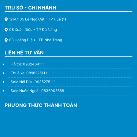
TRỤ SỞ - CHI NHÁNH
1/14/105 Lê Ngô Cát - TP Huế (*)
08 Xuân Diệu - TP Đà Nẵng
83 Hoàng Diệu - TP Nha Trang
LIÊN HỆ TƯ VẤN
Hỗ trợ: 0932464111
Thuê xe: 0898225111
Sale Nội Địa : 0935275111
Sale Nước Ngoài: 0836005588
PHƯƠNG THỨC THANH TOÁN