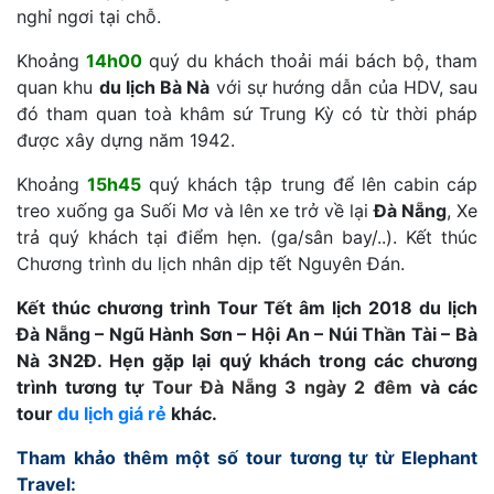
nghỉ ngơi tại chỗ.
Khoảng
14h00
quý du khách thoải mái bách bộ, tham
quan khu
du lịch Bà Nà
với sự hướng dẫn của HDV, sau
đó tham quan toà khâm sứ Trung Kỳ có từ thời pháp
được xây dựng năm 1942.
Khoảng
15h45
quý khách tập trung để lên cabin cáp
treo xuống ga Suối Mơ và lên xe trở về lại
Đà Nẵng
, Xe
trả quý khách tại điểm hẹn. (ga/sân bay/..). Kết thúc
Chương trình du lịch nhân dịp tết Nguyên Đán.
Kết thúc chương trình Tour Tết âm lịch 2018 du lịch
Đà Nẵng – Ngũ Hành Sơn – Hội An – Núi Thần Tài – Bà
Nà 3N2Đ. Hẹn gặp lại quý khách trong các chương
trình tương tự
Tour Đà Nẵng 3 ngày 2 đêm
và các
tour
du lịch giá rẻ
khác.
Tham khảo thêm một số tour tương tự từ Elephant
Travel: