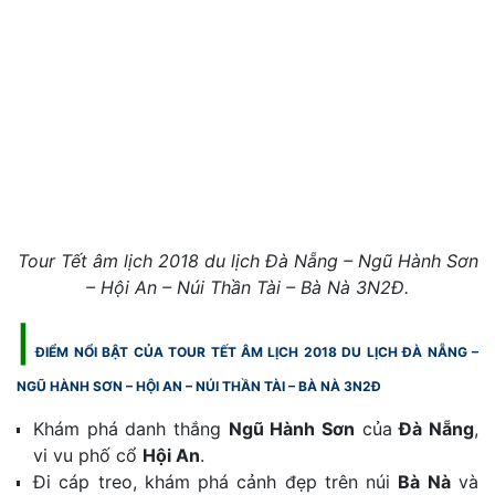
Tour Tết âm lịch 2018 du lịch Đà Nẵng – Ngũ Hành Sơn
– Hội An – Núi Thần Tài – Bà Nà 3N2Đ.
|
ĐIỂM NỔI BẬT CỦA TOUR TẾT ÂM LỊCH 2018 DU LỊCH ĐÀ NẴNG –
NGŨ HÀNH SƠN – HỘI AN – NÚI THẦN TÀI – BÀ NÀ 3N2Đ
Khám phá danh thắng
Ngũ Hành Sơn
của
Đà Nẵng
,
vi vu phố cổ
Hội An
.
Đi cáp treo, khám phá cảnh đẹp trên núi
Bà Nà
và