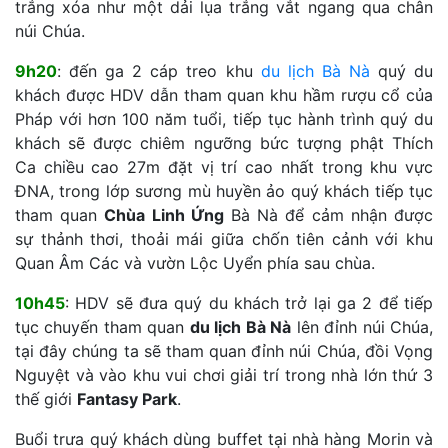
trắng xóa như một dải lụa trắng vắt ngang qua chân
núi Chúa.
9h20
: đến ga 2 cáp treo khu
du lịch Bà Nà
quý du
khách được HDV dẫn tham quan khu hầm rượu cổ của
Pháp với hơn 100 năm tuổi, tiếp tục hành trình quý du
khách sẽ được chiêm ngưỡng bức tượng phật Thích
Ca chiều cao 27m đặt vị trí cao nhất trong khu vực
ĐNA, trong lớp sương mù huyền ảo quý khách tiếp tục
tham quan
Chùa Linh Ứng
Bà Nà để cảm nhận được
sự thảnh thơi, thoải mái giữa chốn tiên cảnh với khu
Quan Âm Các và vườn Lộc Uyển phía sau chùa.
10h45
: HDV sẽ đưa quý du khách trở lại ga 2 để tiếp
tục chuyến tham quan
du lịch Bà Nà
lên đỉnh núi Chúa,
tại đây chúng ta sẽ tham quan đỉnh núi Chúa, đồi Vọng
Nguyệt và vào khu vui chơi giải trí trong nhà lớn thứ 3
thế giới
Fantasy Park
.
Buổi trưa quý khách dùng buffet tại nhà hàng Morin và