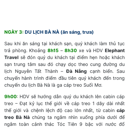
NGÀY 3:
DU LỊCH BÀ NÀ (ăn sáng, trưa)
Sau khi ăn sáng tại khách sạn, quý khách làm thủ tục
trả phòng. Khoảng
8h15
–
8h30
xe và HDV
Elephant
Travel
sẽ đón quý du khách tại điểm hẹn hoặc khách
sạn trung tâm sau đó chạy dọc theo cung đường du
lịch Nguyễn Tất Thành –
Đà Nẵng
cạnh biển. Sau
chuyến hành trình điểm đầu tiên quý khách đến trong
chuyến du lịch Bà Nà là ga cáp treo Suối Mơ.
9h00
: HDV sẽ hướng dẫn quý du khách lên cabin cáp
treo – Đạt kỷ lục thế giới về cáp treo 1 dây dài nhất
thế giới và chệnh lệch độ cao lớn nhất, từ cabin
cáp
treo Bà Nà
chúng ta ngắm nhìn xuống phía dưới để
ngắm toàn cảnh thác Tóc Tiên 9 bậc với nước đổ