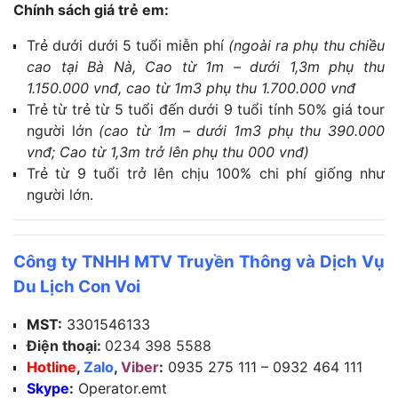
Chính sách giá trẻ em:
Trẻ dưới dưới 5 tuổi miễn phí
(ngoài ra phụ thu chiều
cao tại Bà Nà, Cao từ 1m – dưới 1,3m phụ thu
1.150.000 vnđ, cao từ 1m3 phụ thu 1.700.000 vnđ
Trẻ từ trẻ từ 5 tuổi đến dưới 9 tuổi tính 50% giá tour
người lớn
(cao từ 1m – dưới 1m3 phụ thu 390.000
vnđ; Cao từ 1,3m trở lên phụ thu 000 vnđ)
Trẻ từ 9 tuổi trở lên chịu 100% chi phí giống như
người lớn.
Công ty TNHH MTV Truyền Thông và Dịch Vụ
Du Lịch Con Voi
MST:
3301546133
Điện thoại:
0234 398 5588
Hotline
,
Zalo
,
Viber
:
0935 275 111 – 0932 464 111
Skype
:
Operator.emt