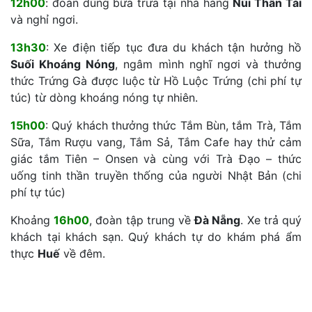
12h00
: đoàn dùng bữa trưa tại nhà hàng
Núi Thần Tài
và nghỉ ngơi.
13h30
: Xe điện tiếp tục đưa du khách tận hưởng hồ
Suối Khoáng Nóng
, ngâm mình nghĩ ngơi và thưởng
thức Trứng Gà được luộc từ Hồ Luộc Trứng (chi phí tự
túc) từ dòng khoáng nóng tự nhiên.
15h00
: Quý khách thưởng thức Tắm Bùn, tắm Trà, Tắm
Sữa, Tắm Rượu vang, Tắm Sả, Tắm Cafe hay thử cảm
giác tắm Tiên – Onsen và cùng với Trà Đạo – thức
uống tinh thần truyền thống của người Nhật Bản (chi
phí tự túc)
Khoảng
16h00
, đoàn tập trung về
Đà Nẵng
. Xe trả quý
khách tại khách sạn. Quý khách tự do khám phá ẩm
thực
Huế
về đêm.