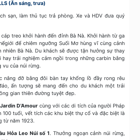
S (Ăn sáng, trưa)
ch sạn, làm thủ tục trả phòng. Xe và HDV đưa quý
cáp treo khởi hành đến đỉnh Bà Nà. Khởi hành từ ga
 thếgiới để chiêm ngưỡng Suối Mơ hùng vĩ cùng cảnh
ên nhiên Bà Nà. Du khách sẽ được tận hưởng sự thay
rời hay trải nghiệm cảm ngồi trong những carbin bằng
 vu của núi rừng.
 nâng đỡ bằng đôi bàn tay khổng lồ đầy rong rêu
c đáo, ấn tượng sẽ mang đến cho du khách một trải
ông gian thiên đường tuyệt đẹp.
 Jardin D’Amour
cùng với các di tích của người Pháp
00 tuổi, vết tích các khu biệt thự cổ và đặc biệt là
 từ năm 1923.
àu Hỏa Leo Núi số 1
. Thưởng ngoạn cảnh núi rừng,