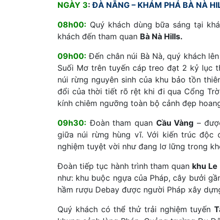
NGÀY 3
:
ĐÀ NẴNG – KHÁM PHÁ BÀ NÀ HILL
08h00:
Quý khách dùng bữa sáng tại khá
khách đến tham quan
Bà Nà Hills.
09h00:
Đến chân núi Bà Nà, quý khách lên 
Suối Mơ trên tuyến cáp treo đạt 2 kỷ lục
núi rừng nguyên sinh của khu bảo tồn thi
đổi của thời tiết rõ rệt khi đi qua Cổng T
kính chiêm ngưỡng toàn bộ cảnh đẹp hoang
09h30:
Đoàn tham quan
Cầu Vàng
– được
giữa núi rừng hùng vĩ. Với kiến trúc độ
nghiệm tuyệt vời như đang lơ lững trong kh
Đoàn tiếp tục hành trình tham quan
khu Le
như: khu buộc ngựa của Pháp, cây bưởi gần 1
hầm rượu Debay được người Pháp xây dựng
Quý khách có thể thử trải nghiệm tuyến
T