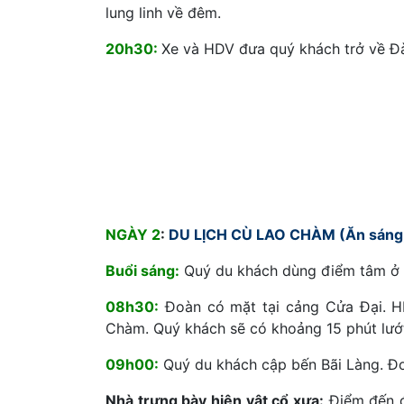
lung linh về đêm.
20h30:
Xe và HDV đưa quý khách trở về Đ
NGÀY 2
:
DU LỊCH CÙ LAO CHÀM (Ăn sáng,
Buổi sáng:
Quý du khách dùng điểm tâm ở 
08h30:
Đoàn có mặt tại cảng Cửa Đại. H
Chàm. Quý khách sẽ có khoảng 15 phút lướt
09h00:
Quý du khách cập bến Bãi Làng. Đ
Nhà trưng bày hiện vật cổ xưa:
Điểm đến đ