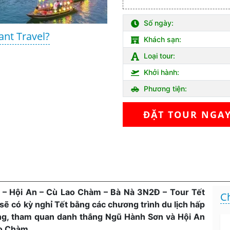
Số ngày:
ant Travel?
Khách sạn:
Loại tour:
Khởi hành:
Phương tiện:
ĐẶT TOUR NGA
n – Hội An – Cù Lao Chàm – Bà Nà 3N2Đ – Tour Tết
C
ẽ có kỳ nghỉ Tết bằng các chương trình du lịch hấp
ẵng, tham quan danh thắng Ngũ Hành Sơn và Hội An
ao Chàm.