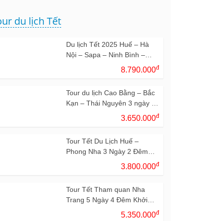
ur du lịch Tết
Du lịch Tết 2025 Huế – Hà
Nội – Sapa – Ninh Bình –
Huế 5 Ngày 4 Đêm
đ
8.790.000
Tour du lịch Cao Bằng – Bắc
Kạn – Thái Nguyên 3 ngày 2
đêm
đ
3.650.000
Tour Tết Du Lịch Huế –
Phong Nha 3 Ngày 2 Đêm
Đón Trả Đà Nẵng
đ
3.800.000
Tour Tết Tham quan Nha
Trang 5 Ngày 4 Đêm Khởi
Hành Từ Huế
đ
5.350.000