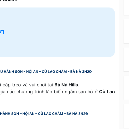
71
Ũ HÀNH SƠN – HỘI AN – CÙ LAO CHÀM – BÀ NÀ 3N2Đ
đi cáp treo và vui chơi tại
Bà Nà Hills
.
gia các chương trình lặn biển ngắm san hô ở
Cù Lao
HÀNH SƠN – HỘI AN – CÙ LAO CHÀM – BÀ NÀ 3N2Đ