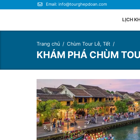
Email:
info@tourghepdoan.com
LỊCH K
Trang chủ
Chùm Tour Lễ, Tết
Du lị
KHÁM PHÁ CHÙM TOUR
Du lị
Du lị
Du lị
Du lị
Du lị