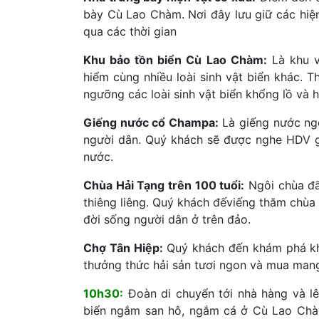
bày Cù Lao Chàm. Nơi đây lưu giữ các hiện 
qua các thời gian
Khu bảo tồn biển Cù Lao Chàm:
Là khu v
hiểm cùng nhiều loài sinh vật biển khác. 
ngưỡng các loài sinh vật biển khổng lồ và hi
Giếng nước cổ Champa:
Là giếng nước ngọ
người dân. Quý khách sẽ được nghe HDV gi
nước.
Chùa Hải Tạng trên 100 tuổi:
Ngôi chùa đã
thiêng liêng. Quý khách đếviếng thăm chùa 
đời sống người dân ở trên đảo.
Chợ Tân Hiệp:
Quý khách đến khám phá khu
thưởng thức hải sản tươi ngon và mua mang
10h30:
Đoàn di chuyển tới nhà hàng và lê
biển ngắm san hô, ngắm cá ở Cù Lao Chàm