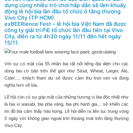
dựng cùng nhiều trò chơi hấp dẫn sẽ làm khuấy
động lễ hội bia lần đầu tổ chức ở tầng thượng
Vivo City (TP HCM).
exBEERience Fest – lễ hội bia Việt Nam đã được
công ty giải trí PiE tổ chức lần đầu tiên tại Vivo
City, diễn ra từ 4h30 ngày 11/11 đến hết ngày
15/11.
Với sự có mặt của 55 nhãn bia rất nổi tiếng đại diện cho các
dòng bia cơ bản trên thế giới như Stout, Wheat, Larger, Ale,
Cider…, khách tham dự sẽ được cảm thụ trọn vẹn và đúng
nghĩa hơn về bia.
Lễ hội còn có sự góp mặt của những hương vị bia độc nhất như
là bia vị wasabi, bia pha vàng, bia phi hành gia… sẽ khiến các
tín đồ bia cảm thấy hào hứng. Lễ hội diễn ra liên tục trong vòng
5 ngày với không gian ngoài trời thoáng mát trên tầng thượng
Vivo City.