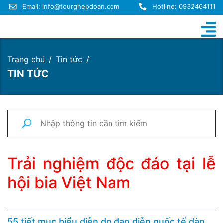
Email:
info@tourghepdoan.com
Hotline: 0932464111
Trang chủ
Tin tức
TIN TỨC
Trải nghiệm độc đáo tại lễ
hội bia Việt Nam
55 tiết mục biểu diễn do đạo diễn quốc tế dàn