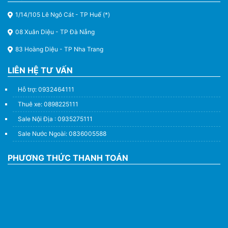
1/14/105 Lê Ngô Cát - TP Huế (*)
08 Xuân Diệu - TP Đà Nẵng
83 Hoàng Diệu - TP Nha Trang
LIÊN HỆ TƯ VẤN
Hỗ trợ: 0932464111
Thuê xe: 0898225111
Sale Nội Địa : 0935275111
Sale Nước Ngoài: 0836005588
PHƯƠNG THỨC THANH TOÁN