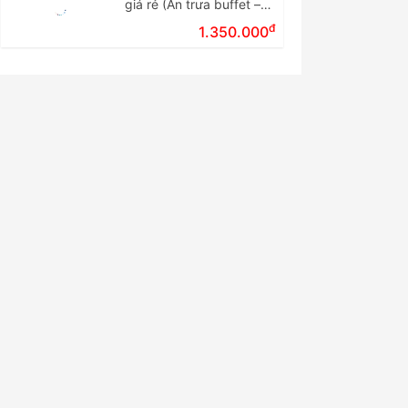
giá rẻ (Ăn trưa buffet –
Tour ghép đoàn)
đ
1.350.000