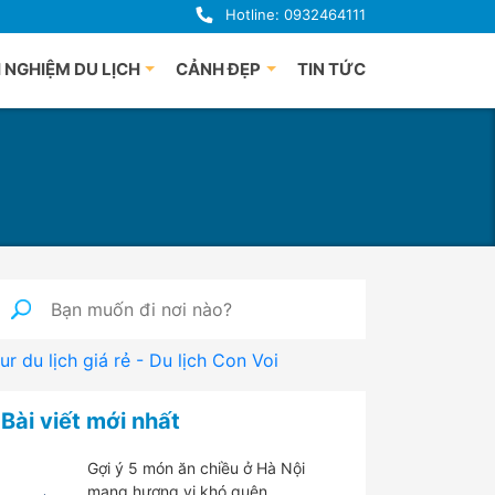
Hotline: 0932464111
 NGHIỆM DU LỊCH
CẢNH ĐẸP
TIN TỨC
uảng Bình
Du lịch Phú Quốc
uế
à Nẵng
i An
uảng Ngãi
ha Trang
nh Định
ur du lịch giá rẻ - Du lịch Con Voi
 Lạt
han Thiết
Bài viết mới nhất
hú Yên
Gợi ý 5 món ăn chiều ở Hà Nội
mang hương vị khó quên