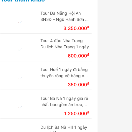
Tour Đà Nẵng Hội An
3N2Đ – Ngũ Hành Sơn –
Cù Lao Chàm – Bà Nà
đ
3.350.000
Tour 4 đảo Nha Trang –
Du lịch Nha Trang 1 ngày
đ
600.000
Tour Huế 1 ngày đi bằng
thuyền rồng về bằng xe
giá rẻ.
đ
350.000
Tour Bà Nà 1 ngày giá rẻ
nhất bao gồm ăn trưa,
vé cáp treo
đ
1.250.000
Du lịch Bà Nà Hill 1 ngày