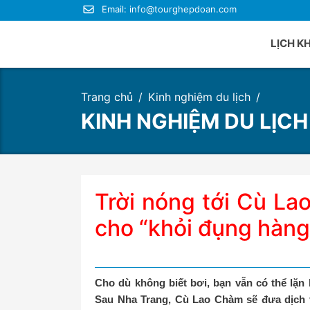
Email:
info@tourghepdoan.com
LỊCH K
Trang chủ
Kinh nghiệm du lịch
Du lị
KINH NGHIỆM DU LỊCH
Du lị
Du lị
Du lị
Du lị
Trời nóng tới Cù La
Du lị
cho “khỏi đụng hàng
Cho dù không biết bơi, bạn vẫn có thể lặ
Sau Nha Trang, Cù Lao Chàm sẽ đưa dịch vụ