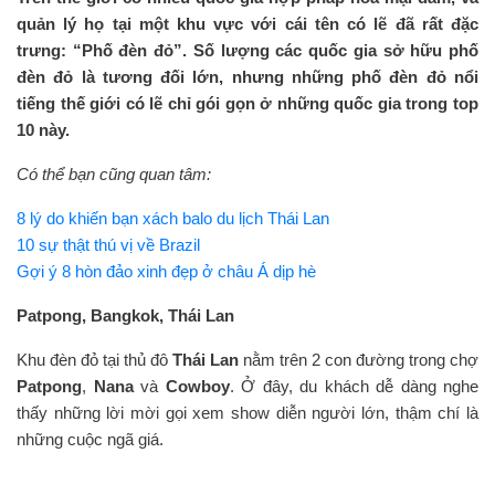
quản lý họ tại một khu vực với cái tên có lẽ đã rất đặc
trưng: “Phố đèn đỏ”. Số lượng các quốc gia sở hữu phố
đèn đỏ là tương đối lớn, nhưng những phố đèn đỏ nổi
tiếng thế giới có lẽ chỉ gói gọn ở những quốc gia trong top
10 này.
Có thể bạn cũng quan tâm:
8 lý do khiến bạn xách balo du lịch Thái Lan
10 sự thật thú vị về Brazil
Gợi ý 8 hòn đảo xinh đẹp ở châu Á dịp hè
Patpong, Bangkok, Thái Lan
Khu đèn đỏ tại thủ đô
Thái Lan
nằm trên 2 con đường trong chợ
Patpong
,
Nana
và
Cowboy
. Ở đây, du khách dễ dàng nghe
thấy những lời mời gọi xem show diễn người lớn, thậm chí là
những cuộc ngã giá.