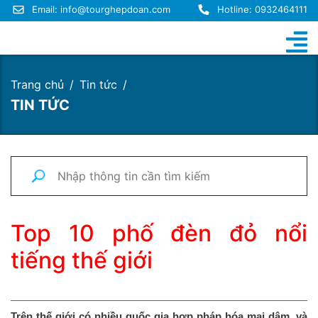
Email:
info@tourghepdoan.com
Hotline: 0932464111
Trang chủ
Tin tức
TIN TỨC
Top 10 phố đèn đỏ nổi
tiếng thế giới
Trên thế giới có nhiều quốc gia hợp pháp hóa mại dâm, và