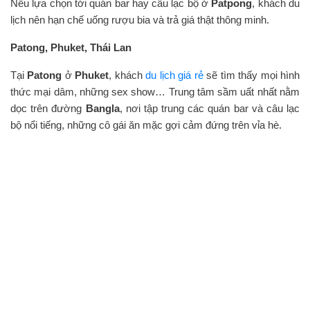
Nếu lựa chọn tới quán bar hay câu lạc bộ ở
Patpong
, khách du
lịch nên hạn chế uống rượu bia và trả giá thật thông minh.
Patong, Phuket, Thái Lan
Tại
Patong
ở
Phuket
, khách
du lịch giá rẻ
sẽ tìm thấy mọi hình
thức mại dâm, những sex show… Trung tâm sầm uất nhất nằm
dọc trên đường
Bangla
, nơi tập trung các quán bar và câu lạc
bộ nổi tiếng, những cô gái ăn mặc gợi cảm đứng trên vỉa hè.