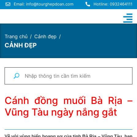
Email:
info@tourghepdoan.com
Hotline: 0932464111
Trang chủ
Cảnh đẹp
CẢNH ĐẸP
Cánh đồng muối Bà Rịa –
Vũng Tàu ngày nắng gắt
Về với vùng biển hoang sơ của tỉnh Bà Rịa – Vũng Tàu, bạn