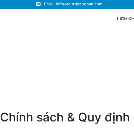
Email:
info@tourghepdoan.com
LỊCH K
Du lị
Du lị
Du lị
Du lị
Du lị
Du lị
Chính sách & Quy định