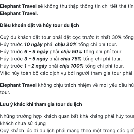
Elephant Travel
sẽ không thu thập thông tin chi tiết thẻ 
Elephant Travel.
Điều khoản đặt và hủy tour du lịch
Quý du khách đặt tour phải đặt cọc trước ít nhất 30% tổng g
Hủy trước
10 ngày
phải
chịu 30%
tổng chi phí tour.
Hủy trước
6 – 9 ngày
phải
chịu 50%
tổng chi phí tour.
Hủy trước
3 – 5 ngày
phải
chịu 75%
tổng chi phí tour.
Hủy trước
1 – 2 ngày
phải
chịu 100%
tổng chi phí tour.
Việc hủy toàn bộ các dịch vụ bởi người tham gia tour phải
Elephant Travel
không chịu trách nhiệm về mọi yêu cầu hủy
tour.
Lưu ý khác khi tham gia tour du lịch
Những trường hợp khách quan bất khả kháng phải hủy tour n
khách chưa sử dụng
Quý khách lúc đi du lịch phải mang theo một trong các giấ