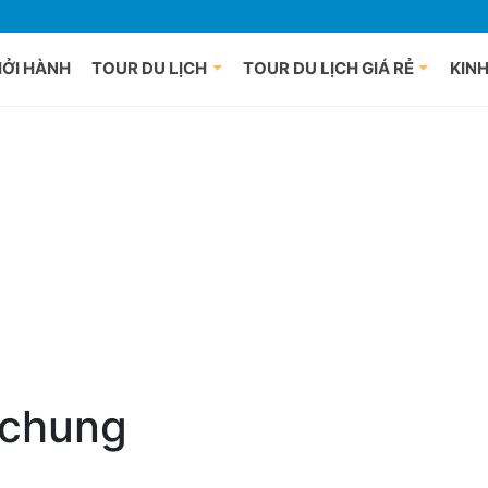
HỞI HÀNH
TOUR DU LỊCH
TOUR DU LỊCH GIÁ RẺ
KINH
ch Trung Quốc
Du lịch Bắc Ninh
Du lịch Q
ch Hàn Quốc
Du lịch Hạ Long
Du lịch H
ch Nhật Bản
Du lịch Ninh Bình
Du lịch Đ
ch Đài Loan
Du lịch Hải Phòng
Du lịch Hộ
ch Thái Lan
Du lịch Vĩnh Phúc
Du lịch Q
ch Singapore
Du lịch Sapa
Du lịch N
Du lịch Sơn La
Du lịch Bì
Du lịch Cao Bằng
Du lịch Đà
Du lịch Hà Giang
Du lịch P
 chung
Du lịch Bắc Kạn
Du lịch P