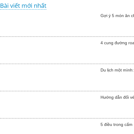
Bài viết mới nhất
Gợi ý 5 món ăn c
4 cung đường road
Du lịch một mình:
Hướng dẫn đổi vé
5 điều trong cẩm