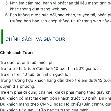
Nghiêm cấm mọi hành vi phát tán tài liệu mang tính đ
khác thông qua trang web này.
Bạn không được sửa đổi, sao chép, truyền tải, phân p
trường hợp bạn sao chép thông tin từ trang web này 
|
CHÍNH SÁCH VÀ GIÁ TOUR
Chính sách Tour:
Trẻ dưới dưới 5 tuổi miễn phí
.
Trẻ từ trẻ từ 5 tuổi đến dưới 10 tuổi tính 50% giá
tour.
Trẻ em trên 10 tuổi tính như người lớn.
Trong trường hợp khách hàng dẫn theo trẻ em dưới 15 tuổi
quyền địa phương.
Trẻ em phải đi cùng cha mẹ, khi đi phải mang theo giấy kha
Du khách có mặt tại điểm đón khách trước 30 phút. Du khác
Du khách mang theo CMND hoặc Hộ chiếu (Bản chính), quý
Du khách tự quản lý tiền bạc tư trang của mình.