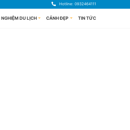
Hotline: 0932464111
 NGHIỆM DU LỊCH
CẢNH ĐẸP
TIN TỨC
uảng Bình
Du lịch Phú Quốc
uế
à Nẵng
i An
uảng Ngãi
ha Trang
nh Định
 Lạt
han Thiết
hú Yên