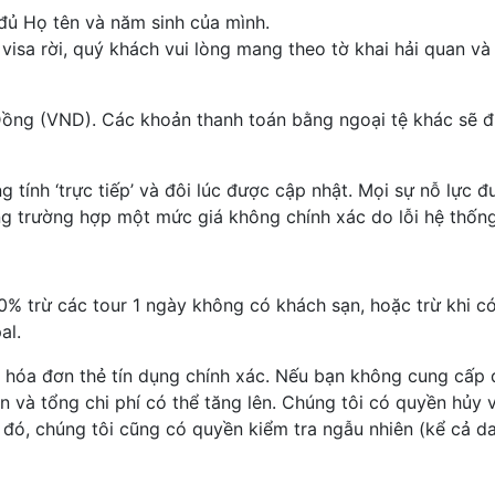
 đủ Họ tên và năm sinh của mình.
isa rời, quý khách vui lòng mang theo tờ khai hải quan và v
ồng (VND). Các khoản thanh toán bằng ngoại tệ khác sẽ đ
tính ‘trực tiếp’ và đôi lúc được cập nhật. Mọi sự nỗ lực 
rong trường hợp một mức giá không chính xác do lỗi hệ thốn
% trừ các tour 1 ngày không có khách sạn, hoặc trừ khi có
al.
 hóa đơn thẻ tín dụng chính xác. Nếu bạn không cung cấp đ
oãn và tổng chi phí có thể tăng lên. Chúng tôi có quyền hủy
đó, chúng tôi cũng có quyền kiểm tra ngẫu nhiên (kể cả dan