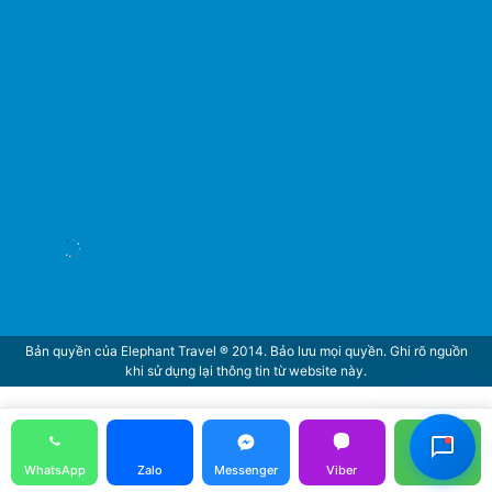
Hỗ Trợ Viên
Đang hoạt động
Bản quyền của Elephant Travel ® 2014. Bảo lưu mọi quyền. Ghi rõ nguồn
khi sử dụng lại thông tin từ website này.
Call
WhatsApp
Zalo
Messenger
Viber