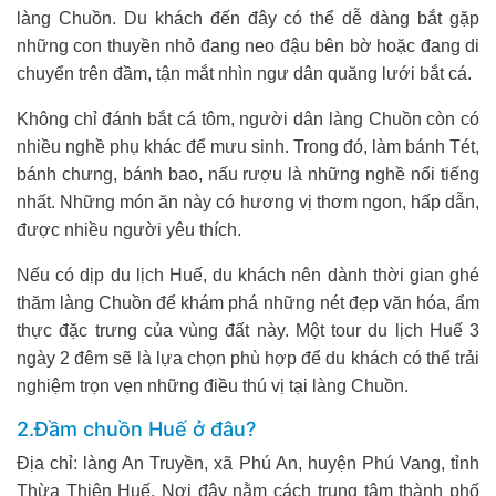
làng Chuồn. Du khách đến đây có thể dễ dàng bắt gặp
những con thuyền nhỏ đang neo đậu bên bờ hoặc đang di
chuyển trên đầm, tận mắt nhìn ngư dân quăng lưới bắt cá.
Không chỉ đánh bắt cá tôm, người dân làng Chuồn còn có
nhiều nghề phụ khác để mưu sinh. Trong đó, làm bánh Tét,
bánh chưng, bánh bao, nấu rượu là những nghề nổi tiếng
nhất. Những món ăn này có hương vị thơm ngon, hấp dẫn,
được nhiều người yêu thích.
Nếu có dịp du lịch Huế, du khách nên dành thời gian ghé
thăm làng Chuồn để khám phá những nét đẹp văn hóa, ẩm
thực đặc trưng của vùng đất này. Một tour du lịch Huế 3
ngày 2 đêm sẽ là lựa chọn phù hợp để du khách có thể trải
nghiệm trọn vẹn những điều thú vị tại làng Chuồn.
2.Đầm chuồn Huế ở đâu?
Địa chỉ: làng An Truyền, xã Phú An, huyện Phú Vang, tỉnh
Thừa Thiên Huế. Nơi đây nằm cách trung tâm thành phố