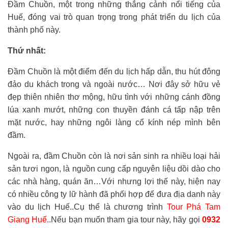
Đầm Chuồn, một trong những thắng cảnh nổi tiếng của
Huế, đóng vai trò quan trọng trong phát triển du lịch của
thành phố này.
Thứ nhất:
Đầm Chuồn là một điểm đến du lịch hấp dẫn, thu hút đông
đảo du khách trong và ngoài nước… Nơi đây sở hữu vẻ
đẹp thiên nhiên thơ mộng, hữu tình với những cánh đồng
lúa xanh mướt, những con thuyền đánh cá tấp nập trên
mặt nước, hay những ngôi làng cổ kính nép mình bên
đầm.
Ngoài ra, đầm Chuồn còn là nơi sản sinh ra nhiều loại hải
sản tươi ngon, là nguồn cung cấp nguyên liệu dồi dào cho
các nhà hàng, quán ăn…Với nhưng lợi thế này, hiện nay
có nhiều công ty lữ hành đã phối hợp để đưa địa danh này
vào du lịch Huế..Cụ thể là chương trình
Tour Phá Tam
Giang Huế
..Nếu bạn muốn tham gia tour này, hãy gọi
0932