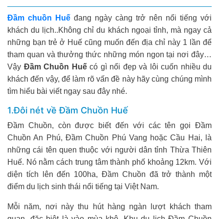
Đầm chuồn Huế
đang ngày càng trở nên nổi tiếng với
khách du lịch..Không chỉ du khách ngoại tỉnh, mà ngay cả
những bạn trẻ ở Huế cũng muốn đến địa chỉ này 1 lần để
tham quan và thưởng thức những món ngon tại nơi đây…
Vậy
Đầm Chuồn Huế
có gì nổi đẹp và lôi cuốn nhiều du
khách đến vậy, để làm rõ vấn đề này hãy cùng chúng mình
tìm hiểu bài viết ngay sau đây nhé.
1.Đôi nét về Đầm Chuồn Huế
Đầm Chuồn, còn được biết đến với các tên gọi Đầm
Chuồn An Phú, Đầm Chuồn Phú Vang hoặc Cầu Hai, là
những cái tên quen thuộc với người dân tỉnh Thừa Thiên
Huế. Nó nằm cách trung tâm thành phố khoảng 12km. Với
diện tích lên đến 100ha, Đầm Chuồn đã trở thành một
điểm du lịch sinh thái nổi tiếng tại Việt Nam.
Mỗi năm, nơi này thu hút hàng ngàn lượt khách tham
quan, đặc biệt là vào mùa khô. Khu du lịch Đầm Chuồn